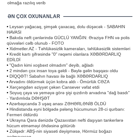
olmağa razılıq verib
ƏN ÇOX OXUNANLAR
•
Leysan yağacaq, şimşək çaxacaq, dolu düşəcək - SABAHIN
HAVASI
•
Bakıda neft çənlərində GÜCLÜ YANĞIN: Əraziyə FHN və polis
qüvvələri cəlb olunub - FOTO
•
Xidmetler.AZ - Təhlükəsizlik kameraları, təhlükəsizlik sistemləri
•
Kredit kartı şifrəsində "0" rəqəmi olanlara XƏBƏRDARLIQ
EDİLDİ
•
"Qadın kimi xoşbəxt olmadım" deyib, ağladı
•
2 mindən çox insan toya gəldi - Bəylə gəlin başqası oldu
•
DİQQƏT! Sabahın havası ilə bağlı XƏBƏRDARLIQ
•
Arvadını öldürmək üçün kobra aldı - Ömürlük CƏZA
•
Xərçəngdən əziyyət çəkən Cansever vəfat etdi
•
Soyuq çaya və yeməyə görə şişi qızdırıb arvadına "dağ basdı"
- Yardımlıda DƏHŞƏT
•
Azərbaycanda 3 uşaq anası ZƏHƏRLƏNİB ÖLDÜ
•
Hindistanda eyni bölgədə pələng hücumunun 28-ci qurbanı:
Fermeri öldürdü
•
Ukrayna Qara dənizdə Qazaxıstan nefti daşıyan tankerlərə
hücum etməməyi öhdəsinə götürüb
•
Zülqədr: ABŞ-nin siyasəti dəyişməsə, Hörmüz boğazı
açılmayacaq