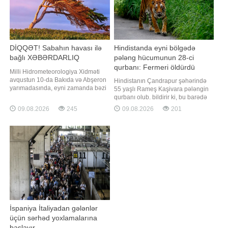
Mühafizəs
DİQQƏT! Sabahın havası ilə
Hindistanda eyni bölgədə
bağlı XƏBƏRDARLIQ
pələng hücumunun 28-ci
qurbanı: Fermeri öldürdü
Milli Hidrometeorologiya Xidməti
avqustun 10-da Bakıda və Abşeron
Hindistanın Çandrapur şəhərində
yarımadasında, eyni zamanda bəzi
55 yaşlı Rameş Kaşivara pələngin
bölgələrdə gözlənilən küləkli hava
qurbanı olub. bildirir ki, bu barədə
şəraiti ilə bağlı sarı xəbərdarlıq
"Times of India" nəşri məlumat
09.08.2026
245
09.08.2026
201
edib. Bu barədə BİG.AZ-a Milli
yayıb. Məlumata görə, fermer əkin
Hidrometeorologiya Xidmətindən
sahəsini suvarmaq üçün tarlasına
bildirilib. Qeyd olunub ki, Bakıda və
gedib. Lakin həmin axşam evə
Abşeron yarımadasında, Naxçıva
qayıtmayıb və bundan narahat olan
ailə üzvləri onu axtarmağa
başlayıblar
İspaniya İtaliyadan gələnlər
üçün sərhəd yoxlamalarına
başlayır