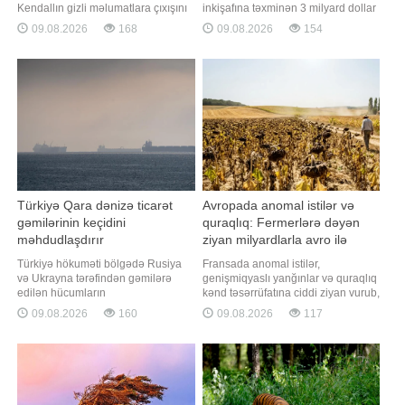
Kendallın gizli məlumatlara çıxışını
inkişafına təxminən 3 milyard dollar
və məxfi xarakterli vəzifələr tutmaq
investisiya yatıracaq. "Report" xəbər
09.08.2026
168
09.08.2026
154
imkanını məhdudlaşdırıb. "Report"
verir ki, bu barədə ABŞ prezidenti
xəbər verir ki, bu barədə Pentaqon
Donald Tramp Dövlət
rəhbərinin ictimaiyyətlə əlaqələr
Departamentinin təşkil etdiyi
üzrə köməkçisi Şon Parnell X sosial
mədənçıxarma şirkətlərinin
şəbəkəsində məlumat verib
rəhbərləri ilə görüşdə çıxışı zamanı
bildirib
Türkiyə Qara dənizə ticarət
Avropada anomal istilər və
gəmilərinin keçidini
quraqlıq: Fermerlərə dəyən
məhdudlaşdırır
ziyan milyardlarla avro ilə
ölçülür
Türkiyə hökuməti bölgədə Rusiya
Fransada anomal istilər,
və Ukrayna tərəfindən gəmilərə
genişmiqyaslı yanğınlar və quraqlıq
edilən hücumların
kənd təsərrüfatına ciddi ziyan vurub,
intensivləşməsindən narahat
nəticədə fermerlərə dəyən itkilərin
09.08.2026
160
09.08.2026
117
olduğu üçün ticarət gəmilərinin
kompensasiyası üçün milyardlarla
Qara dənizə keçidinə
avro tələb olunacaq. xəbər verir ki,
məhdudiyyətlər tətbiq edir. xəbər
bunu Fransanın ən böyük kənd
verir ki, bu barədə mənbələrə
təsərrüfatı həmkarlar ittifaqının
istinadən "Bloomberg" agentliyi
rəhbəri Arno Russo "Franceinfo"
məlumat yayıb. Türkiyənin Sahil