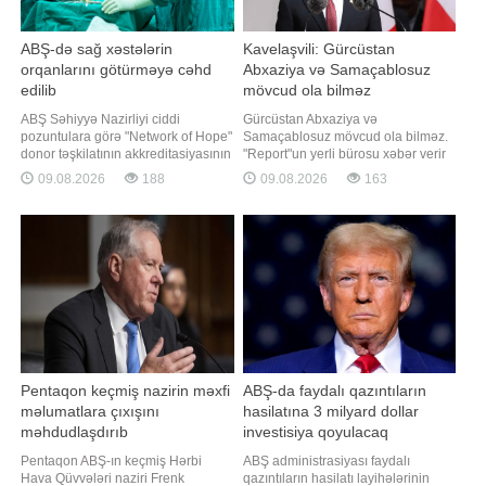
ABŞ-də sağ xəstələrin
Kavelaşvili: Gürcüstan
orqanlarını götürməyə cəhd
Abxaziya və Samaçablosuz
edilib
mövcud ola bilməz
ABŞ Səhiyyə Nazirliyi ciddi
Gürcüstan Abxaziya və
pozuntulara görə "Network of Hope"
Samaçablosuz mövcud ola bilməz.
donor təşkilatının akkreditasiyasının
"Report"un yerli bürosu xəbər verir
ləğvi prosesinə başlayıb. xəbər verir
ki, bunu Gürcüstan Prezidenti Mixeil
09.08.2026
188
09.08.2026
163
ki, Nazir Robert Kennedinin
Kavelaşvili 2008-ci il avqust
sözlərinə görə, aparılan federal
müharibəsinin 18-ci ildönümü ilə
yoxlamalar zamanı bəzi xəstələrin
bağlı çıxışında deyib. O, ölkənin
orqan donorluğu siyahısına əsassız
ərazi bütövlüyünün bərpasının
daxil edildiyi, tibb
dövlət siyasətinin əsas
istiqamətlərində
Pentaqon keçmiş nazirin məxfi
ABŞ-da faydalı qazıntıların
məlumatlara çıxışını
hasilatına 3 milyard dollar
məhdudlaşdırıb
investisiya qoyulacaq
Pentaqon ABŞ-ın keçmiş Hərbi
ABŞ administrasiyası faydalı
Hava Qüvvələri naziri Frenk
qazıntıların hasilatı layihələrinin