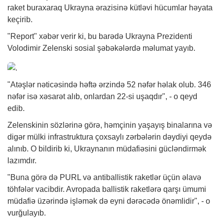
raket buraxaraq Ukrayna ərazisinə kütləvi hücumlar həyata
keçirib.
"Report"
xəbər
verir ki, bu barədə Ukrayna Prezidenti
Volodimir Zelenski sosial şəbəkələrdə məlumat yayıb.
"Atəşlər nəticəsində həftə ərzində 52 nəfər həlak olub. 346
nəfər isə xəsarət alıb, onlardan 22-si uşaqdır", - o qeyd
edib.
Zelenskinin sözlərinə görə, həmçinin yaşayış binalarına və
digər mülki infrastruktura çoxsaylı zərbələrin dəydiyi qeydə
alınıb. O bildirib ki, Ukraynanın müdafiəsini gücləndirmək
lazımdır.
"Buna görə də PURL və antiballistik raketlər üçün əlavə
töhfələr vacibdir. Avropada ballistik raketlərə qarşı ümumi
müdafiə üzərində işləmək də eyni dərəcədə önəmlidir", - o
vurğulayıb.