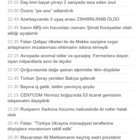
23:15
Daş kimi bayat çörəyi 2 saniyədə təzə edən üsul
23:00
Özünü "pis ana" adlandırdı
22:49
Azərbaycanda 3 uşaq anası ZƏHƏRLƏNİB ÖLDÜ
22:45
İranın ABŞ-nin hücumları zamanı Şimali Koreyadan silah
aldığı açıqlanıb
22:30
Fidan Qafqaz ölkələri ilə də Məkkə sazişinə oxşar
anlaşmanın imzalanması ehtimalını istisna etməyib
22:15
Avropada anomal istilər və quraqlıq: Fermerlərə dəyən
ziyan milyardlarla avro ilə ölçülür
22:00
Qırğızıstanda dağa qalxan alpinistlər itkin düşdülər
21:45
Türkan Şoray yenidən Bakıya gələcək
21:30
Başına iş gəldi, tətilini yarımçıq qoydu
21:15
CENTCOM Hörmüz boğazında 53 ticarət gəmisinin
istiqamətini dəyişdirib
21:00
Rusiyanın Xarkova hücumu nəticəsində iki nəfər həlak
olub
20:45
Fidan: "Türkiyə Ukrayna münaqişəsi tərəflərinə
döyüşlərə moratorium təklif edib"
20:30
Macarıstan Ali Məhkəmənin keçmiş sədri prezident