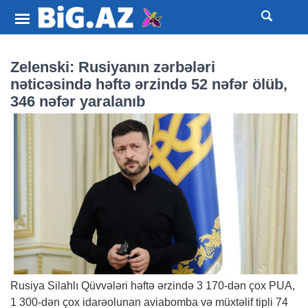
Zelenski: Rusiyanın zərbələri
nəticəsində həftə ərzində 52 nəfər ölüb,
346 nəfər yaralanıb
Rusiya Silahlı Qüvvələri həftə ərzində 3 170-dən çox PUA,
1 300-dən çox idarəolunan aviabomba və müxtəlif tipli 74