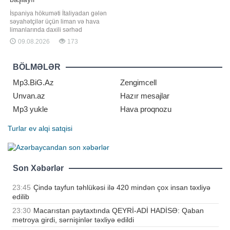
İspaniya hökuməti İtaliyadan gələn
səyahətçilər üçün liman və hava
limanlarında daxili sərhəd
nəzarətini müvəqqəti olaraq tətbiq
09.08.2026
173
etmək qərarına gəlib. bu barədə "El
País" qəzetinə istinadən xəbər verir.
Nəşrin məlumatına görə, nəzarət
BÖLMƏLƏR
tədbirləri avqustun 8-dən qüvvəyə
minəcək və səyahətçiləri
Mp3.BiG.Az
Zengimcell
Unvan.az
Hazır mesajlar
Mp3 yukle
Hava proqnozu
Turlar
ev alqi satqisi
Son Xəbərlər
23:45
Çində tayfun təhlükəsi ilə 420 mindən çox insan təxliyə
edilib
23:30
Macarıstan paytaxtında QEYRİ-ADİ HADİSƏ: Qaban
metroya girdi, sərnişinlər təxliyə edildi