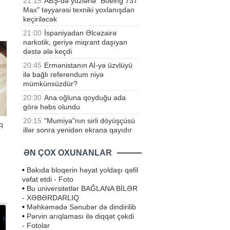
21:15
ABŞ-də yüzlərlə "Boeing 737
Max" təyyarəsi texniki yoxlanışdan
keçiriləcək
i,
21:00
İspaniyadan Əlcəzairə
narkotik, geriyə miqrant daşıyan
dəstə ələ keçdi
20:45
Ermənistanın Aİ-yə üzvlüyü
ilə bağlı referendum niyə
mümkünsüzdür?
20:30
Ana oğluna qoyduğu ada
görə həbs olundu
20:15
"Mumiya"nın sirli döyüşçüsü
q
illər sonra yenidən ekrana qayıdır
ƏN ÇOX OXUNANLAR
•
Bakıda bloqerin həyat yoldaşı qəfil
rir
vəfat etdi - Foto
•
Bu universitetlər BAĞLANA BİLƏR
- XƏBƏRDARLIQ
•
Məhkəmədə Sənubər də dindirilib
•
Pərvin arıqlaması ilə diqqət çəkdi
- Fotolar