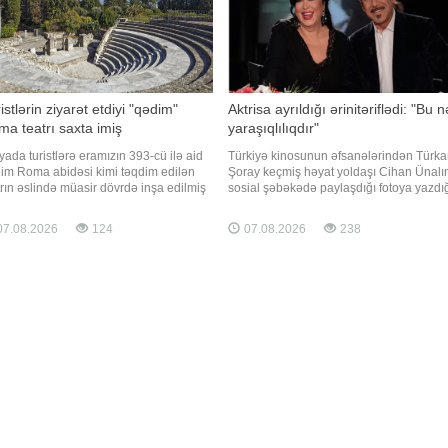
istlərin ziyarət etdiyi "qədim"
Aktrisa ayrıldığı ərinitəriflədi: "Bu n
a teatrı saxta imiş
yaraşıqlılıqdır"
iyada turistlərə eramızın 393-cü ilə aid
Türkiyə kinosunun əfsanələrindən Türk
im Roma abidəsi kimi təqdim edilən
Şoray keçmiş həyat yoldaşı Cihan Ünalı
trın əslində müasir dövrdə inşa edilmiş
sosial şəbəkədə paylaşdığı fotoya yazdı
ta tikili olduğu müəyyən edilib.
şərhlə diqqət çəkib. xarici mediaya
kəmə bu obyektin yaradıcısı Franko
istinadən xəbər verir ki, Şoray Ünalın
7.08.2026
124
07.08.2026
238
ossonu sənət əsərlərinin
fotosuna "Vay, bu nə yaraşıqlılıqdır"
talaşdırılması və qanunsuz tikinti işləri
sözlərini yazıb. Keçmiş yoldaşı isə
rmaqda təqsirli bilib. Qaynarinf
"Təşəkkür edirəm