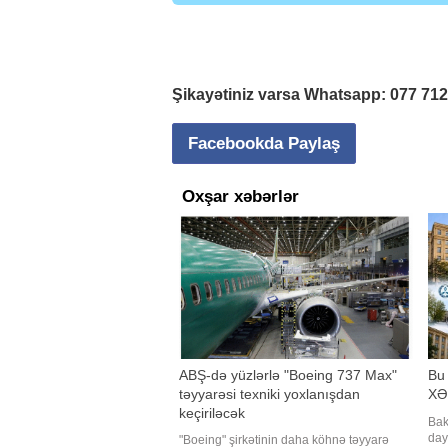
Şikayətiniz varsa Whatsapp:
077 71
Facebookda Paylaş
Oxşar xəbərlər
ABŞ-də yüzlərlə "Boeing 737 Max"
Bu
təyyarəsi texniki yoxlanışdan
XƏ
keçiriləcək
Bak
day
"Boeing" şirkətinin daha köhnə təyyarə