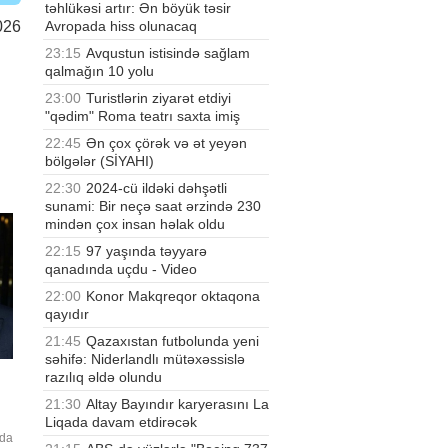
təhlükəsi artır: Ən böyük təsir
Avropada hiss olunacaq
026
23:15
Avqustun istisində sağlam
qalmağın 10 yolu
23:00
Turistlərin ziyarət etdiyi
"qədim" Roma teatrı saxta imiş
22:45
Ən çox çörək və ət yeyən
bölgələr (SİYAHI)
22:30
2024-cü ildəki dəhşətli
sunami: Bir neçə saat ərzində 230
mindən çox insan həlak oldu
22:15
97 yaşında təyyarə
qanadında uçdu - Video
22:00
Konor Makqreqor oktaqona
qayıdır
21:45
Qazaxıstan futbolunda yeni
səhifə: Niderlandlı mütəxəssislə
razılıq əldə olundu
21:30
Altay Bayındır karyerasını La
Liqada davam etdirəcək
nda