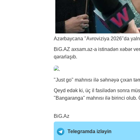
Azərbaycana "Avroviziya 2026"da yalnı
BiG.AZ
axsam.az-a istinadən
xəbər
ver
qərarlaşıb.
"Just go" mahnısı ilə səhnəyə çıxan təm
Qeyd edək ki, üç il fasilədən sonra müs
"Bangaranga" mahnısı ilə birinci olub.
BiG.Az
Telegramda izləyin