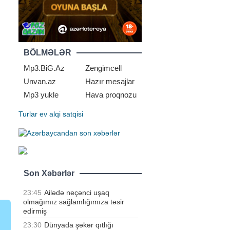
BÖLMƏLƏR
Mp3.BiG.Az
Zengimcell
Unvan.az
Hazır mesajlar
Mp3 yukle
Hava proqnozu
Turlar
ev alqi satqisi
Son Xəbərlər
23:45
Ailədə neçənci uşaq
olmağımız sağlamlığımıza təsir
edirmiş
23:30
Dünyada şəkər qıtlığı