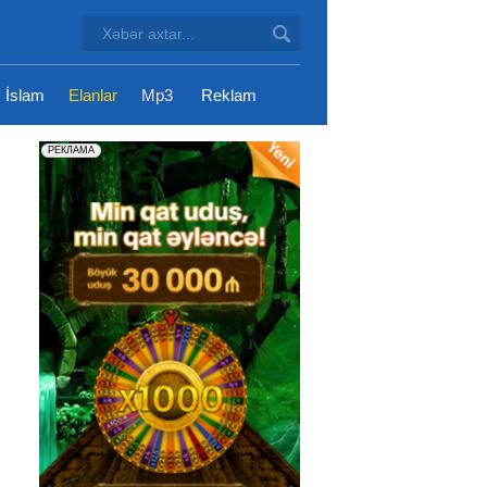
İslam
Elanlar
Mp3
Reklam