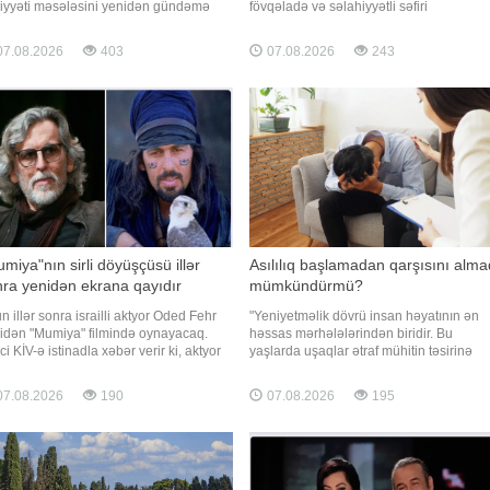
liyyəti məsələsini yenidən gündəmə
fövqəladə və səlahiyyətli səfiri
rib. Bu qərar universitetlərin keyfiyyət
vəzifəsindən geri çağırılıb. "Qafqazinfo"
ndartlarına uyğunluğu, tədris və
xəbər verir ki, bu barədə Prezident İlham
7.08.2026
403
07.08.2026
243
rəetmə prosesləri, maddi-texniki baza
Əliyev Sərəncam imzalayıb. Qeyd edək k
digər tələblərin nə dərəcədə vacib
Bakı Dövlət Universitetinin (BDU) sabiq
uğunu göstərir
rektoru Abel Məhərrəmovu
miya"nın sirli döyüşçüsü illər
Asılılıq başlamadan qarşısını alma
ra yenidən ekrana qayıdır
mümkündürmü?
n illər sonra israilli aktyor Oded Fehr
"Yeniyetməlik dövrü insan həyatının ən
idən "Mumiya" filmində oynayacaq.
həssas mərhələlərindən biridir. Bu
ci KİV-ə istinadla xəbər verir ki, aktyor
yaşlarda uşaqlar ətraf mühitin təsirinə
i çəkilən filmdə Ardet Bəy obrazını bir
daha açıq olur, yeni şeylərə maraq göstə
a canlandıracaq. Ekran əsəri klassik
və bəzən düşünmədən riskli qərarlar
7.08.2026
190
07.08.2026
195
logiyanın davamı olacaq. Filmdə
verirlər. Məhz buna görə də narkotik və
ndan Freyzer və Reyçel Vays da ilk
digər psixoaktiv maddələrlə ilk tanışlıq
sələrdək
əksər hallarda bu dövrd