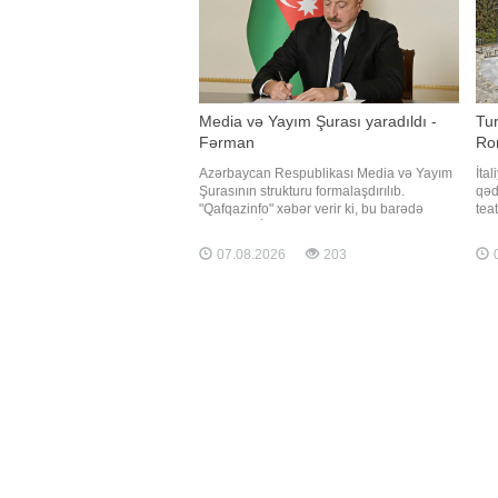
Media və Yayım Şurası yaradıldı -
Tur
Fərman
Rom
Azərbaycan Respublikası Media və Yayım
İtal
Şurasının strukturu formalaşdırılıb.
qəd
"Qafqazinfo" xəbər verir ki, bu barədə
tea
Prezident İlham Əliyev Fərman imzalayıb.
sax
Fərmana əsasən, Media və Yayım Şurası
Məh
07.08.2026
203
0
Audiovizual Şuranın hüquqi varisidir, onun
Mal
hüquq və öhdəlikləri, habelə əmlakı
sax
Şuraya keçir. Medi
apa