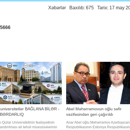
Xəbərlər
Baxılıb: 675 Tarix: 17 may 2
25666
 universitetlər BAĞLANA BİLƏR -
Abel Məhərrəmovun oğlu səfir
BƏRDARLIQ
vəzifəsindən geri çağırıldı
ı Qızlar Universitetinin fəaliyyətinin
Anar Abel oğlu Məhərrəmov Azərbaycan
andırılması ali təhsil müəssisələrinin
Respublikasının Estoniya Respublikası