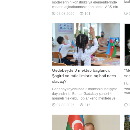
fəa
modellərinin konstruksiya elementlərində
gəti
çatların aşkarlanmasından sonra, ABŞ-nin
sta
Federal Mülki Aviasiya İdarəsi (FAA)
07.08.2026
161
0
ida
yüzlərlə "Boeing 737 Max" hava gəmisinin
və 
yoxlanılması barədə təlimat verib. xəbər
old
verir ki, bu barədə ABŞ-nin federal
reyestrini
Gədəbəydə 3 məktəb bağlandı:
"Mu
Şagird və müəllimlərin aqibəti necə
son
olacaq?
Uzu
yen
Gədəbəy rayonunda 3 məktəbin fəaliyyəti
xari
dayandırılıb. Bunlar Gədəbəy şəhəri 4
yen
nömrəli məktəbi, Toplar kənd məktəbi və
dah
Günəşli kənd məktəbidir. Məlumata görə,
07.08.2026
216
0
tri
məktəblərin fəaliyyəti dayandırılarkən
Bre
buna səbəb kimi şagird sayının normadan
his
aşağı olması göstərilib. Bəs bağlanan
məktəblərin şagirdləri təhsillərin