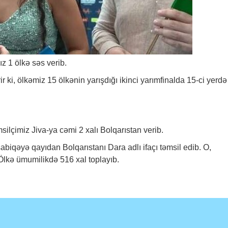
z 1 ölkə səs verib.
ir ki, ölkəmiz 15 ölkənin yarışdığı ikinci yarımfinalda 15-ci yerdə
silçimiz Jiva-ya cəmi 2 xalı Bolqarıstan verib.
abiqəyə qayıdan Bolqarıstanı Dara adlı ifaçı təmsil edib. O,
 Ölkə ümumilikdə 516 xal toplayıb.