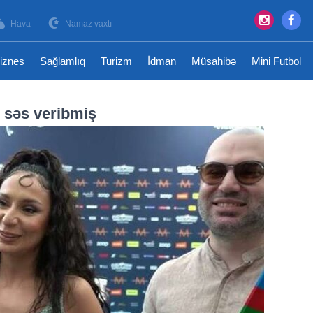
Hava
Namaz vaxtı
iznes
Sağlamlıq
Turizm
İdman
Müsahibə
Mini Futbol
 səs veribmiş