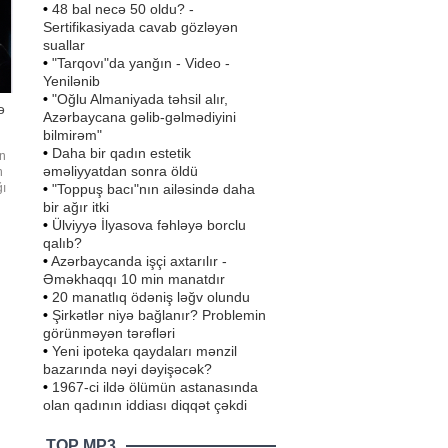
•
48 bal necə 50 oldu? -
Sertifikasiyada cavab gözləyən
suallar
•
"Tarqovı"da yanğın - Video -
Yenilənib
•
"Oğlu Almaniyada təhsil alır,
ə
Azərbaycana gəlib-gəlmədiyini
bilmirəm"
•
Daha bir qadın estetik
an
əməliyyatdan sonra öldü
n
•
"Toppuş bacı"nın ailəsində daha
ğı
bir ağır itki
•
Ülviyyə İlyasova fəhləyə borclu
qalıb?
•
Azərbaycanda işçi axtarılır -
Əməkhaqqı 10 min manatdır
•
20 manatlıq ödəniş ləğv olundu
•
Şirkətlər niyə bağlanır? Problemin
görünməyən tərəfləri
•
Yeni ipoteka qaydaları mənzil
bazarında nəyi dəyişəcək?
•
1967-ci ildə ölümün astanasında
olan qadının iddiası diqqət çəkdi
TOP MP3