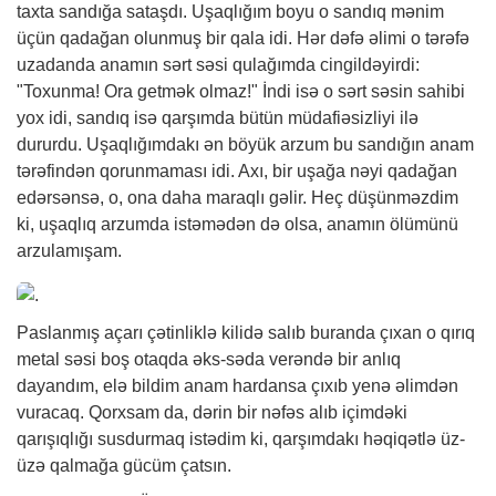
taxta sandığa sataşdı. Uşaqlığım boyu o sandıq mənim
üçün qadağan olunmuş bir qala idi. Hər dəfə əlimi o tərəfə
uzadanda anamın sərt səsi qulağımda cingildəyirdi:
"Toxunma! Ora getmək olmaz!" İndi isə o sərt səsin sahibi
yox idi, sandıq isə qarşımda bütün müdafiəsizliyi ilə
dururdu. Uşaqlığımdakı ən böyük arzum bu sandığın anam
tərəfindən qorunmaması idi. Axı, bir uşağa nəyi qadağan
edərsənsə, o, ona daha maraqlı gəlir. Heç düşünməzdim
ki, uşaqlıq arzumda istəmədən də olsa, anamın ölümünü
arzulamışam.
Paslanmış açarı çətinliklə kilidə salıb buranda çıxan o qırıq
metal səsi boş otaqda əks-səda verəndə bir anlıq
dayandım, elə bildim anam hardansa çıxıb yenə əlimdən
vuracaq. Qorxsam da, dərin bir nəfəs alıb içimdəki
qarışıqlığı susdurmaq istədim ki, qarşımdakı həqiqətlə üz-
üzə qalmağa gücüm çatsın.