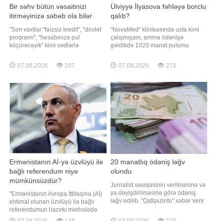
Bir səhv bütün vəsaitinizi
Ülviyyə İlyasova fəhləyə borclu
itirməyinizə səbəb ola bilər
qalıb?
"Son vaxtlar "faizsiz kredit", "dövlət
"NovaMed" klinikasında usta kimi
proqramı", "hesabınıza pul
çalışmışam, amma ödənişə
köçürəcəyik" kimi vədlərlə
gəldikdə 1020 manat pulumu
vətəndaşların bank kartı
kəsdilər". Bu barədə "Qafqazinfo"ya
məlumatlarını ələ keçirməyə çalışan
adının çəkilməsini istəməyən
07.08.2026
207
07.08.2026
273
dələduzların sayı artır. Unutmayın ki,
vətəndaş müraciət edib. Tibb
bank kartınızın nömrəsi, son istifadə
ocağında boya işləri gördüyünü
tarixi, CVV kodu və bankdan
deyən şikayətçinin sözlərinə görə,
göndərilə
kosmetoloq Ülviyyə İlyasova
barəsind
Ermənistanın Aİ-yə üzvlüyü ilə
20 manatlıq ödəniş ləğv
bağlı referendum niyə
olundu
mümkünsüzdür?
Jurnalist vəsiqəsinin verilməsinə və
ya dəyişdirilməsinə görə ödəniş
"Ermənistanın Avropa İttifaqına (Aİ)
ləğv edilib. "Qafqazinfo" xəbər verir
ehtimal olunan üzvlüyü ilə bağlı
ki, bu, Prezident İlham Əliyevin
referendumun hazırkı mərhələdə
tətbiqi barədə Fərman imzaladığı
təşkili qeyri-mümkündür". xəbər
07.08.2026
146
07.08.2026
270