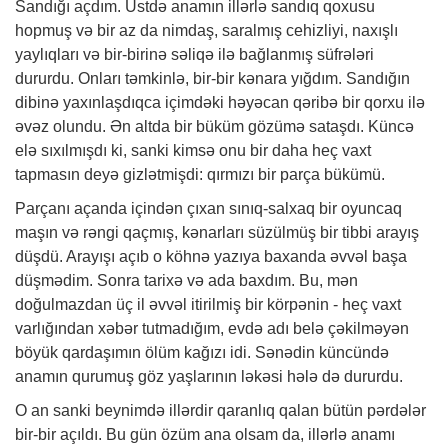
Sandığı açdım. Üstdə anamın illərlə sandıq qoxusu
hopmuş və bir az da nimdaş, saralmış cehizliyi, naxışlı
yaylıqları və bir-birinə səliqə ilə bağlanmış süfrələri
dururdu. Onları təmkinlə, bir-bir kənara yığdım. Sandığın
dibinə yaxınlaşdıqca içimdəki həyəcan qəribə bir qorxu ilə
əvəz olundu. Ən altda bir büküm gözümə sataşdı. Küncə
elə sıxılmışdı ki, sanki kimsə onu bir daha heç vaxt
tapmasın deyə gizlətmişdi: qırmızı bir parça bükümü.
Parçanı açanda içindən çıxan sınıq-salxaq bir oyuncaq
maşın və rəngi qaçmış, kənarları süzülmüş bir tibbi arayış
düşdü. Arayışı açıb o köhnə yazıya baxanda əvvəl başa
düşmədim. Sonra tarixə və ada baxdım. Bu, mən
doğulmazdan üç il əvvəl itirilmiş bir körpənin - heç vaxt
varlığından
xəbər
tutmadığım, evdə adı belə çəkilməyən
böyük qardaşımın ölüm kağızı idi. Sənədin küncündə
anamın qurumuş göz yaşlarının ləkəsi hələ də dururdu.
O an sanki beynimdə illərdir qaranlıq qalan bütün pərdələr
bir-bir açıldı. Bu gün özüm ana olsam da, illərlə anamı