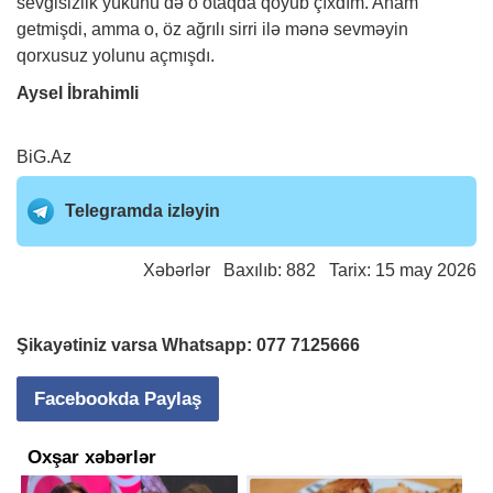
sevgisizlik yükünü də o otaqda qoyub çıxdım. Anam
getmişdi, amma o, öz ağrılı sirri ilə mənə sevməyin
qorxusuz yolunu açmışdı.
Aysel İbrahimli
BiG.Az
Telegramda izləyin
Xəbərlər
Baxılıb: 882 Tarix: 15 may 2026
Şikayətiniz varsa Whatsapp:
077 7125666
Facebookda Paylaş
Oxşar xəbərlər