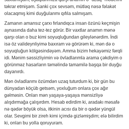
təkrar etmişəm. Sanki çox sevsəm, mütləq nəsə fəlakət
olacaqmış kimi duyğularımı qıfıla salmışam.
Zamanın amansız çarxı fırlandıqca insan özünü keçmişin
aynasında daha tez-tez görür. Bir vaxtlar anamın mənə
qarşı olan o buz kimi soyuqluğundan gileylənərdim. İndi
isə öz valideynliyimə baxıram və görürəm ki, mən də o
soyuqluğun kölgəsindəyəm. Amma bizim hekayəmiz fərqli
idi. Mənim səssizliyimin və övladlarımla arama çəkdiyim o
görünməz hasarların təməlində tamamilə başqa bir duyğu
dayanırdı.
Mən övladlarımı özümdən uzaq tuturdum ki, bir gün bu
dünyadan köçüb getsəm, yoxluğum onlara çox ağır
gəlməsin. Onları mən yaşaya-yaşaya mənsizliyə
alışdırmağa çalışırdım. Hesab edirdim ki, aradakı məsafə
nə qədər böyük olsa, itkinin acısı da bir o qədər yüngül
olar. Sevgimi bir zireh kimi içimdə gizləmişdim; elə bilirdim
ki, onları bu yolla qoruyuram.