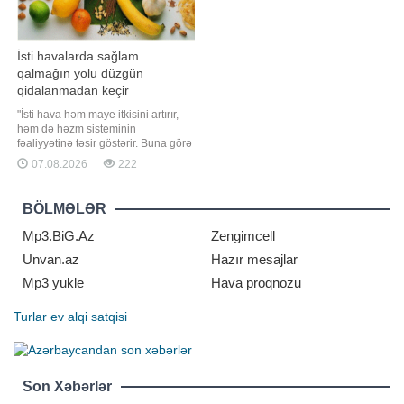
İsti havalarda sağlam
qalmağın yolu düzgün
qidalanmadan keçir
"İsti hava həm maye itkisini artırır,
həm də həzm sisteminin
fəaliyyətinə təsir göstərir. Buna görə
də bu mövsümdə qida seçimlərinə
07.08.2026
222
diqqət yetirmək sağlamlığın
qorunması baxımından xüsusi
əhəmiyyət daşıyır". Bunu BİG.AZ-a
BÖLMƏLƏR
açıqlamasında qida eksperti Fərid
Səfərov bildirib. O, qeyd edib ki
Mp3.BiG.Az
Zengimcell
Unvan.az
Hazır mesajlar
Mp3 yukle
Hava proqnozu
Turlar
ev alqi satqisi
Son Xəbərlər