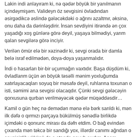
Lakin indi anlayıram ki, nə qədər böyük bir yanılmanın
içindəymişəm. Valideyn öz sevgisini övladından
əsirgədikcə əslində gələcəkdəki o ağrını azaltmır, əksinə,
onu daha da dərinləşdirir. İnsan sevdiyini itirəndə ən çox
yaşadığı xoş günlərə görə deyil, yaşaya bilmədiyi, yarım
qalan sevgilərə görə inciyir.
Verilən ömür elə bir xəzinədir ki, sevgi orada bir damla
belə israf edilmədən, doya-doya yaşanmalıdır.
İndi o hasarları bir-bir uçurmağın vaxtıdır. Başa düşdüm ki,
övladlarım üçün ən böyük təsəlli mənim yoxluğumda
xatırlayacaqları soyuq bir məsafə deyil, ruhlarına toxunan o
isti, səmimi ana sevgisi olacaqdır. Çünki sevgi gələcəyin
qorxusuna qurban verilməyəcək qədər müqəddəsdir…
Kamil o gün heç nə demədən mənə elə bərk sarıldı ki, mən
ilk dəfə o qırmızı parçaya bükülmüş sənədlə birlikdə
içimdəki o qorxunc mirası da dəfn etdim. O bağ evindən
çıxanda mən təkcə bir sandığı yox, illərdir canımı ağrıdan o