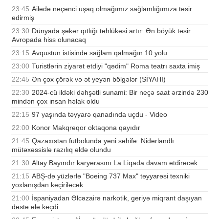
23:45
Ailədə neçənci uşaq olmağımız sağlamlığımıza təsir
edirmiş
23:30
Dünyada şəkər qıtlığı təhlükəsi artır: Ən böyük təsir
Avropada hiss olunacaq
23:15
Avqustun istisində sağlam qalmağın 10 yolu
23:00
Turistlərin ziyarət etdiyi "qədim" Roma teatrı saxta imiş
22:45
Ən çox çörək və ət yeyən bölgələr (SİYAHI)
22:30
2024-cü ildəki dəhşətli sunami: Bir neçə saat ərzində 230
mindən çox insan həlak oldu
22:15
97 yaşında təyyarə qanadında uçdu - Video
22:00
Konor Makqreqor oktaqona qayıdır
21:45
Qazaxıstan futbolunda yeni səhifə: Niderlandlı
mütəxəssislə razılıq əldə olundu
21:30
Altay Bayındır karyerasını La Liqada davam etdirəcək
21:15
ABŞ-də yüzlərlə "Boeing 737 Max" təyyarəsi texniki
yoxlanışdan keçiriləcək
21:00
İspaniyadan Əlcəzairə narkotik, geriyə miqrant daşıyan
dəstə ələ keçdi