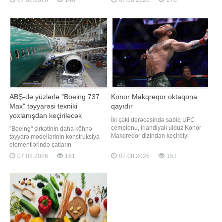
"Media haqqında" qanuna
verir ki, bu barədə Ermənistanın baş
dəyişikliklərdə əksini tapıb. Qeyd
naziri Nikol Paşinyan məlumat
edək ki, jurnalist vəsiqəsinin
verib. Siyasətçinin mövzu ilə bağlı
verilməsinə və dəyişdirilməsin
çıxışının videogörüntüsü onun
"Facebook" sosia
ABŞ-də yüzlərlə "Boeing 737
Konor Makqreqor oktaqona
Max" təyyarəsi texniki
qayıdır
yoxlanışdan keçiriləcək
İki çəki dərəcəsində sabiq UFC
çempionu, irlandiyalı ulduz Konor
"Boeing" şirkətinin daha köhnə
Makqreqor dizindən keçirdiyi
təyyarə modellərinin konstruksiya
əməliyyatın uğurla başa çatdığını
elementlərində çatların
müjdələyib və oktaqona möhtəşəm
aşkarlanmasından sonra, ABŞ-nin
07.08.2026
161
07.08.2026
151
qayıdış üçün hazırlıqlara başladığını
Federal Mülki Aviasiya İdarəsi (FAA)
bildirib. xəbər verir ki, bu barədə
yüzlərlə "Boeing 737 Max" hava
məşhur idmançı sosial şəbəkə
gəmisinin yoxlanılması barədə
hesabında paylaşım edib.
təlimat verib. xəbər verir ki, bu
"Əməliyya
barədə ABŞ-nin federal reyestrini