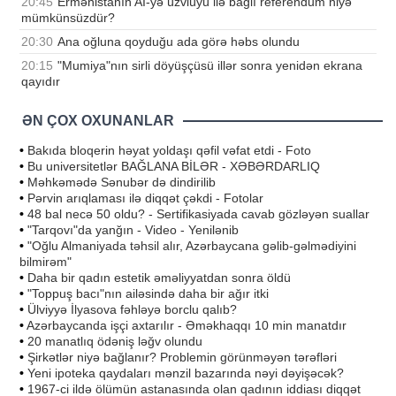
20:45
Ermənistanın Aİ-yə üzvlüyü ilə bağlı referendum niyə
mümkünsüzdür?
20:30
Ana oğluna qoyduğu ada görə həbs olundu
20:15
"Mumiya"nın sirli döyüşçüsü illər sonra yenidən ekrana
qayıdır
ƏN ÇOX OXUNANLAR
•
Bakıda bloqerin həyat yoldaşı qəfil vəfat etdi - Foto
•
Bu universitetlər BAĞLANA BİLƏR - XƏBƏRDARLIQ
•
Məhkəmədə Sənubər də dindirilib
•
Pərvin arıqlaması ilə diqqət çəkdi - Fotolar
•
48 bal necə 50 oldu? - Sertifikasiyada cavab gözləyən suallar
•
"Tarqovı"da yanğın - Video - Yenilənib
•
"Oğlu Almaniyada təhsil alır, Azərbaycana gəlib-gəlmədiyini
bilmirəm"
•
Daha bir qadın estetik əməliyyatdan sonra öldü
•
"Toppuş bacı"nın ailəsində daha bir ağır itki
•
Ülviyyə İlyasova fəhləyə borclu qalıb?
•
Azərbaycanda işçi axtarılır - Əməkhaqqı 10 min manatdır
•
20 manatlıq ödəniş ləğv olundu
•
Şirkətlər niyə bağlanır? Problemin görünməyən tərəfləri
•
Yeni ipoteka qaydaları mənzil bazarında nəyi dəyişəcək?
•
1967-ci ildə ölümün astanasında olan qadının iddiası diqqət