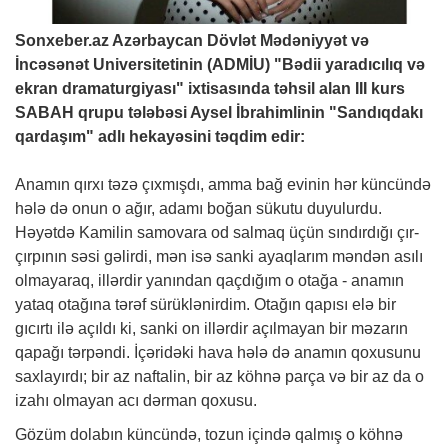
Sonxeber.az
Azərbaycan Dövlət Mədəniyyət və
İncəsənət Universitetinin (ADMİU) "Bədii yaradıcılıq və
ekran dramaturgiyası" ixtisasında təhsil alan III kurs
SABAH qrupu tələbəsi Aysel İbrahimlinin "Sandıqdakı
qardaşım" adlı hekayəsini təqdim edir:
Anamın qırxı təzə çıxmışdı, amma bağ evinin hər küncündə
hələ də onun o ağır, adamı boğan sükutu duyulurdu.
Həyətdə Kamilin samovara od salmaq üçün sındırdığı çır-
çırpının səsi gəlirdi, mən isə sanki ayaqlarım məndən asılı
olmayaraq, illərdir yanından qaçdığım o otağa - anamın
yataq otağına tərəf sürüklənirdim. Otağın qapısı elə bir
gıcırtı ilə açıldı ki, sanki on illərdir açılmayan bir məzarın
qapağı tərpəndi. İçəridəki hava hələ də anamın qoxusunu
saxlayırdı; bir az naftalin, bir az köhnə parça və bir az da o
izahı olmayan acı dərman qoxusu.
Gözüm dolabın küncündə, tozun içində qalmış o köhnə