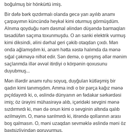
boğulmuş bir hönkürtü imiş.
Bir dəfə bərk qızdırmalı olanda gecə yarı ayılıb anamı
çarpayımın küncündə heykəl kimi oturmuş görmüşdüm.
Alnıma qoyduğu nəm dəsmal əlindən düşəndə barmaqları
təsadüfən saçıma toxunmuşdu. O an sanki elektrik vurmuş
kimi diksindi, əlini dərhal geri çəkib otaqdan çıxdı. Mən
onda ağlamışdım ki, anam hətta xəstə halımda da mənə
sığal çəkməyə nifrət edir. Sən demə, o qırışmış əllər mənim
saçlarımda illər əvvəl itirdiyi o körpənin qoxusunu
duyubmuş...
Mən illərdir anamı ruhu soyuq, duyğuları kütləşmiş bir
qadın kimi tanımışdım. Amma indi o bir parça kağız mənə
pıçıldayırdı ki, o, əslində dünyanın ən fədakar sərkərdəsi
imiş; öz ürəyini mühasirəyə alıb, içəridəki sevgini mənə
sızdırmırdı ki, mən də onun kimi o sevginin altında qalıb
əzilməyim. O, mənə sarılmırdı ki, itirəndə qollarının arası
boş qalmasın. O, məni uzaqdan sevməklə əslində məni öz
bəxtsizliyindən qoruyurmuş.