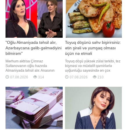
"Oğlu Almaniyada təhsil alır,
Toyuq döşünü səhv bişirirsiniz:
Azərbaycana gəlib-gəlmədiyini
ətin şirəli və yumşaq olması
bilmirəm"
üçün nə etməli
Mərhum aktrisa Çimnaz
Toyuq döşü yüksək zülal tərkibi, tez
Sultanovanın oğlu hazırda
bişməsi və müxtəlif qarnirlərlə
Almaniyada təhsil alır. Anasının
uyğunluğu sayəsində ən çox
vəfatından sonra onun Azərbaycana
istifadə olunan məhsullardan biridir.
07.08.2026
314
07.08.2026
210
gəlib-gəlməməsi barədə məlumatım
Ancaq bir çox insanın qarşılaşdığı
yoxdur. Bunu aktrisa Sonaxanım
ümumi problem var - bişdikdən
Əliyeva Qaynarinfo-ya
sonra ətin quru və sərt olması. xarici
açıqlamasında deyib. Aktrisa
mediaya istinadən xəbər verir ki,
mərhumun yaxınları ilə əlaqə
bunun qarşısını almaq
saxlamadığını bildirib:. "Ona görə d
düşündüyünüzdə