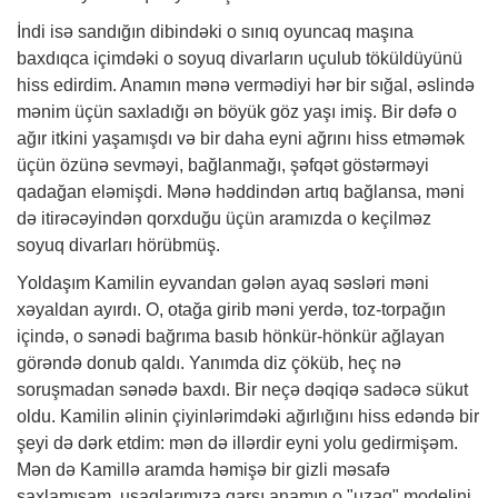
İndi isə sandığın dibindəki o sınıq oyuncaq maşına
baxdıqca içimdəki o soyuq divarların uçulub töküldüyünü
hiss edirdim. Anamın mənə vermədiyi hər bir sığal, əslində
mənim üçün saxladığı ən böyük göz yaşı imiş. Bir dəfə o
ağır itkini yaşamışdı və bir daha eyni ağrını hiss etməmək
üçün özünə sevməyi, bağlanmağı, şəfqət göstərməyi
qadağan eləmişdi. Mənə həddindən artıq bağlansa, məni
də itirəcəyindən qorxduğu üçün aramızda o keçilməz
soyuq divarları hörübmüş.
Yoldaşım Kamilin eyvandan gələn ayaq səsləri məni
xəyaldan ayırdı. O, otağa girib məni yerdə, toz-torpağın
içində, o sənədi bağrıma basıb hönkür-hönkür ağlayan
görəndə donub qaldı. Yanımda diz çöküb, heç nə
soruşmadan sənədə baxdı. Bir neçə dəqiqə sadəcə sükut
oldu. Kamilin əlinin çiyinlərimdəki ağırlığını hiss edəndə bir
şeyi də dərk etdim: mən də illərdir eyni yolu gedirmişəm.
Mən də Kamillə aramda həmişə bir gizli məsafə
saxlamışam, uşaqlarımıza qarşı anamın o "uzaq" modelini