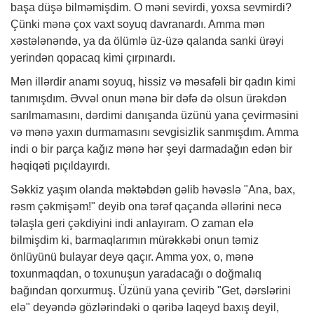
başa düşə bilməmişdim. O məni sevirdi, yoxsa sevmirdi?
Çünki mənə çox vaxt soyuq davranardı. Amma mən
xəstələnəndə, ya da ölümlə üz-üzə qalanda sanki ürəyi
yerindən qopacaq kimi çırpınardı.
Mən illərdir anamı soyuq, hissiz və məsafəli bir qadın kimi
tanımışdım. Əvvəl onun mənə bir dəfə də olsun ürəkdən
sarılmamasını, dərdimi danışanda üzünü yana çevirməsini
və mənə yaxın durmamasını sevgisizlik sanmışdım. Amma
indi o bir parça kağız mənə hər şeyi darmadağın edən bir
həqiqəti pıçıldayırdı.
Səkkiz yaşım olanda məktəbdən gəlib həvəslə "Ana, bax,
rəsm çəkmişəm!" deyib ona tərəf qaçanda əllərini necə
təlaşla geri çəkdiyini indi anlayıram. O zaman elə
bilmişdim ki, barmaqlarımın mürəkkəbi onun təmiz
önlüyünü bulayar deyə qaçır. Amma yox, o, mənə
toxunmaqdan, o toxunuşun yaradacağı o doğmalıq
bağından qorxurmuş. Üzünü yana çevirib "Get, dərslərini
elə" deyəndə gözlərindəki o qəribə laqeyd baxış deyil,