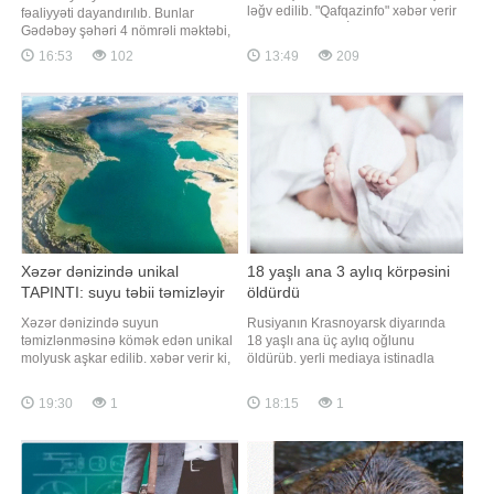
ləğv edilib. "Qafqazinfo" xəbər verir
fəaliyyəti dayandırılıb. Bunlar
ki, bu, Prezident İlham Əliyevin
Gədəbəy şəhəri 4 nömrəli məktəbi,
tətbiqi barədə Fərman imzaladığı
Toplar kənd məktəbi və Günəşli
16:53
102
13:49
209
"Media haqqında" qanuna
kənd məktəbidir. Məlumata görə,
dəyişikliklərdə əksini tapıb. Qeyd
məktəblərin fəaliyyəti
edək ki, jurnalist vəsiqəsinin
dayandırılarkən buna səbəb kimi
verilməsinə və dəyişdirilməsin
şagird sayının normadan aşağı
olması göstərilib. Bəs bağlanan
məktəblərin şagirdləri təhsillərin
Xəzər dənizində unikal
18 yaşlı ana 3 aylıq körpəsini
TAPINTI: suyu təbii təmizləyir
öldürdü
Xəzər dənizində suyun
Rusiyanın Krasnoyarsk diyarında
təmizlənməsinə kömək edən unikal
18 yaşlı ana üç aylıq oğlunu
molyusk aşkar edilib. xəbər verir ki,
öldürüb. yerli mediaya istinadla
bu barədə "AkJayık" Dövlət Təbiət
bildirir ki, hadisə avqustun 5-də Ujur
Qoruğunun mütəxəssisləri məlumat
şəhərində baş verib. İlkin məlumata
19:30
1
18:15
1
veriblər. "AkJayık" Dövlət Təbiət
görə, gənc qadın uşağı və
Qoruğu Qazaxıstanın Atırau
valideynləri ilə birlikdə yaşayırmış.
vilayətinin Mahambet rayonunda və
Səhər saatlarında körpə ilə evdə tək
Atırau şəhərinin ətrafında
qalıb və ağlayan uşağı
sakitləşdirməy