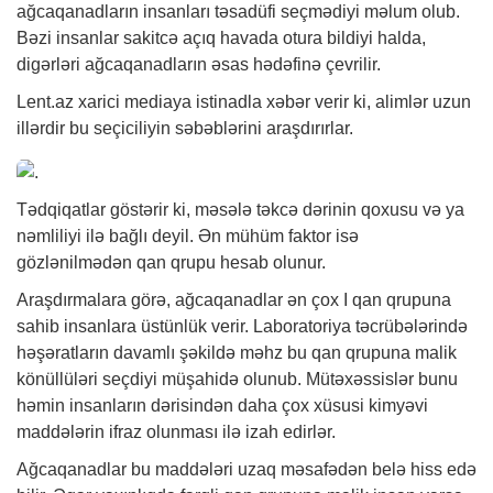
ağcaqanadların insanları təsadüfi seçmədiyi məlum olub.
Bəzi insanlar sakitcə açıq havada otura bildiyi halda,
digərləri ağcaqanadların əsas hədəfinə çevrilir.
Lent.az xarici mediaya istinadla
xəbər
verir ki, alimlər uzun
illərdir bu seçiciliyin səbəblərini araşdırırlar.
Tədqiqatlar göstərir ki, məsələ təkcə dərinin qoxusu və ya
nəmliliyi ilə bağlı deyil. Ən mühüm faktor isə
gözlənilmədən qan qrupu hesab olunur.
Araşdırmalara görə, ağcaqanadlar ən çox I qan qrupuna
sahib insanlara üstünlük verir. Laboratoriya təcrübələrində
həşəratların davamlı şəkildə məhz bu qan qrupuna malik
könüllüləri seçdiyi müşahidə olunub. Mütəxəssislər bunu
həmin insanların dərisindən daha çox xüsusi kimyəvi
maddələrin ifraz olunması ilə izah edirlər.
Ağcaqanadlar bu maddələri uzaq məsafədən belə hiss edə