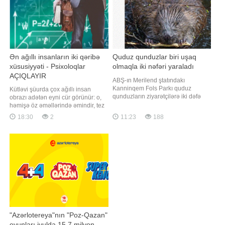
Ən ağıllı insanların iki qəribə
Quduz qunduzlar biri uşaq
xüsusiyyəti - Psixoloqlar
olmaqla iki nəfəri yaraladı
AÇIQLAYIR
ABŞ-ın Merilend ştatındakı
Kanninqem Fols Parkı quduz
Kütləvi şüurda çox ağıllı insan
qunduzların ziyarətçilərə iki dəfə
obrazı adətən eyni cür görünür: o,
hücum etməsindən sonra qismən
həmişə öz əməllərində əmindir, tez
bağlanıb. xəbər verir ki, bu barədə
düzgün qərarlar qəbul edir,
18:30
2
11:23
188
RİA Novosti yerli hakimiyyət
təmkinini qoruyur və heç vaxt şübhə
orqanlarına istinadən məlumat
etmir. xarici mediaya istinadən
yayıb. Bildirilib ki, quduz qunduz
xəbər verir ki, psixoloqlar reallıqda
çayda üzən 13 yaşlı uşağa hücum
yüksək intellektin çox vaxt tamamilə
edib. Heyvan tutulduqda
başqa cür təzahür etdiyini iddi
"Azərlotereya"nın "Poz-Qazan"
oyunları iyulda 15,7 milyon