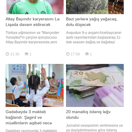
Altay Bayındır karyerasını La
Bəzi yerlərə yağış yağacaq,
Liqada davam etdirəcək
dolu düşəcək
Türkiyə yığmasının və "Mançester
Avqustun 9-u axşam Azərbaycanın
Yunayted"in çərçivə qoruyucusu
qərb rayonlarından başlayaraq 11-
Altay Bayındır karyerasında yeni
dək əsasən dağlıq və dağətəyi
səhifə açır. xəbər verir ki, təcrübəli
ərazilərdə arabir yağış yağacağı
qapıçı İspaniyanın "Selta" klubu ilə
gözlənilir. Bu barədə BİG.AZ-a Milli
21:30
1
17:59
1
razılığa gəlib. 28 yaşlı qolkiper La
Hidrometeorologiya Xidmətindən
Liqa təmsilçisinin heyətində icarə
məlumat verilib. Ayrı-ayrı yerlərdə
əsasında forma geyinəcək. Tərəflər
yağışın qısamüddətli leysan
arasınd
xarakterli olacağı, şimşək çaxacağı,
dol
Gədəbəydə 3 məktəb
20 manatlıq ödəniş ləğv
bağlandı: Şagird və
olundu
müəllimlərin aqibəti necə
Jurnalist vəsiqəsinin verilməsinə və
olacaq?
ya dəyişdirilməsinə görə ödəniş
Gədəbəy rayonunda 3 məktəbin