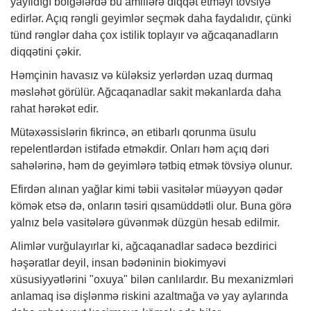
yayıldığı bölgələrdə bu amillərə diqqət etməyi tövsiyə
edirlər. Açıq rəngli geyimlər seçmək daha faydalıdır, çünki
tünd rənglər daha çox istilik toplayır və ağcaqanadların
diqqətini çəkir.
Həmçinin havasız və küləksiz yerlərdən uzaq durmaq
məsləhət görülür. Ağcaqanadlar sakit məkanlarda daha
rahat hərəkət edir.
Mütəxəssislərin fikrincə, ən etibarlı qorunma üsulu
repelentlərdən istifadə etməkdir. Onları həm açıq dəri
sahələrinə, həm də geyimlərə tətbiq etmək tövsiyə olunur.
Efirdən alınan yağlar kimi təbii vasitələr müəyyən qədər
kömək etsə də, onların təsiri qısamüddətli olur. Buna görə
yalnız belə vasitələrə güvənmək düzgün hesab edilmir.
Alimlər vurğulayırlar ki, ağcaqanadlar sadəcə bezdirici
həşəratlar deyil, insan bədəninin biokimyəvi
xüsusiyyətlərini "oxuya" bilən canlılardır. Bu mexanizmləri
anlamaq isə dişlənmə riskini azaltmağa və yay aylarında