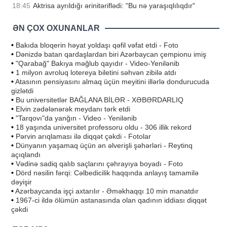
18:45
Aktrisa ayrıldığı ərinitəriflədi: "Bu nə yaraşıqlılıqdır"
ƏN ÇOX OXUNANLAR
•
Bakıda bloqerin həyat yoldaşı qəfil vəfat etdi - Foto
•
Dənizdə batan qardaşlardan biri Azərbaycan çempionu imiş
•
"Qarabağ" Bakıya məğlub qayıdır - Video-Yenilənib
•
1 milyon avroluq lotereya biletini səhvən zibilə atdı
•
Atasının pensiyasını almaq üçün meyitini illərlə dondurucuda
gizlətdi
•
Bu universitetlər BAĞLANA BİLƏR - XƏBƏRDARLIQ
•
Elvin zədələnərək meydanı tərk etdi
•
"Tarqovı"da yanğın - Video - Yenilənib
•
18 yaşında universitet professoru oldu - 306 illik rekord
•
Pərvin arıqlaması ilə diqqət çəkdi - Fotolar
•
Dünyanın yaşamaq üçün ən əlverişli şəhərləri - Reytinq
açıqlandı
•
Vədinə sadiq qalıb saçlarını çəhrayıya boyadı - Foto
•
Dörd nəsilin fərqi: Cəlbedicilik haqqında anlayış tamamilə
dəyişir
•
Azərbaycanda işçi axtarılır - Əməkhaqqı 10 min manatdır
•
1967-ci ildə ölümün astanasında olan qadının iddiası diqqət
çəkdi