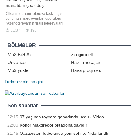
manatdan çox uduş
qazandırıb
Ölkənin qanuni lotereya təşkilatçısı
və idman mərc oyunları operatoru
"Azərlotereya"nın tirajlı lotereyaları
və "Poz-Qazan" oyunları üzrə iyul
11:37
193
ayında növbəti böyük uduşlar
qeydə alınıb. Belə ki, ötən ay tirajlı
lotereyalar arasında ən böyük uduş
BÖLMƏLƏR
"Super Keno" oyununda qazanılıb
Mp3.BiG.Az
Zengimcell
Unvan.az
Hazır mesajlar
Mp3 yukle
Hava proqnozu
Turlar
ev alqi satqisi
Son Xəbərlər
22:15
97 yaşında təyyarə qanadında uçdu - Video
22:00
Konor Makqreqor oktaqona qayıdır
21:45
Qazaxıstan futbolunda yeni səhifə: Niderlandlı