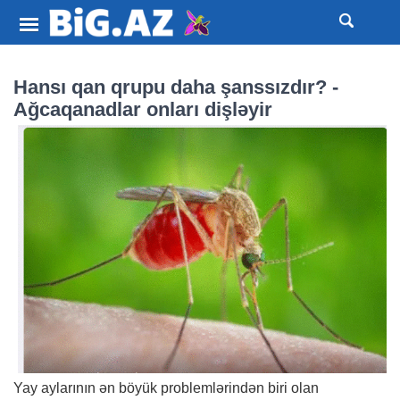
Hansı qan qrupu daha şanssızdır? -
Ağcaqanadlar onları dişləyir
Yay aylarının ən böyük problemlərindən biri olan