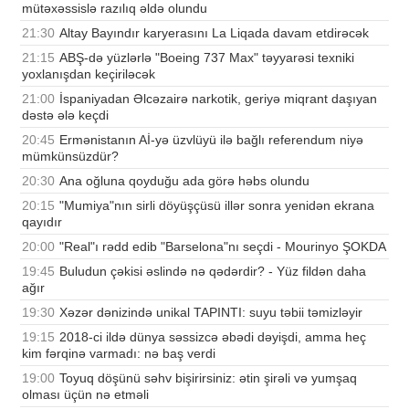
mütəxəssislə razılıq əldə olundu
21:30
Altay Bayındır karyerasını La Liqada davam etdirəcək
21:15
ABŞ-də yüzlərlə "Boeing 737 Max" təyyarəsi texniki
yoxlanışdan keçiriləcək
21:00
İspaniyadan Əlcəzairə narkotik, geriyə miqrant daşıyan
dəstə ələ keçdi
20:45
Ermənistanın Aİ-yə üzvlüyü ilə bağlı referendum niyə
mümkünsüzdür?
20:30
Ana oğluna qoyduğu ada görə həbs olundu
20:15
"Mumiya"nın sirli döyüşçüsü illər sonra yenidən ekrana
qayıdır
20:00
"Real"ı rədd edib "Barselona"nı seçdi - Mourinyo ŞOKDA
19:45
Buludun çəkisi əslində nə qədərdir? - Yüz fildən daha
ağır
19:30
Xəzər dənizində unikal TAPINTI: suyu təbii təmizləyir
19:15
2018-ci ildə dünya səssizcə əbədi dəyişdi, amma heç
kim fərqinə varmadı: nə baş verdi
19:00
Toyuq döşünü səhv bişirirsiniz: ətin şirəli və yumşaq
olması üçün nə etməli