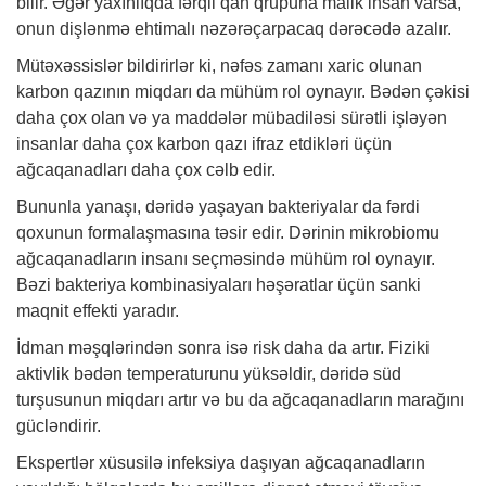
bilir. Əgər yaxınlıqda fərqli qan qrupuna malik insan varsa,
onun dişlənmə ehtimalı nəzərəçarpacaq dərəcədə azalır.
Mütəxəssislər bildirirlər ki, nəfəs zamanı xaric olunan
karbon qazının miqdarı da mühüm rol oynayır. Bədən çəkisi
daha çox olan və ya maddələr mübadiləsi sürətli işləyən
insanlar daha çox karbon qazı ifraz etdikləri üçün
ağcaqanadları daha çox cəlb edir.
Bununla yanaşı, dəridə yaşayan bakteriyalar da fərdi
qoxunun formalaşmasına təsir edir. Dərinin mikrobiomu
ağcaqanadların insanı seçməsində mühüm rol oynayır.
Bəzi bakteriya kombinasiyaları həşəratlar üçün sanki
maqnit effekti yaradır.
İdman məşqlərindən sonra isə risk daha da artır. Fiziki
aktivlik bədən temperaturunu yüksəldir, dəridə süd
turşusunun miqdarı artır və bu da ağcaqanadların marağını
gücləndirir.
Ekspertlər xüsusilə infeksiya daşıyan ağcaqanadların