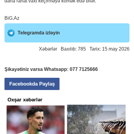
daha rahat vaxt keçirməyə kömək edə bilər.
BiG.Az
Telegramda izləyin
Xəbərlər
Baxılıb: 785 Tarix: 15 may 2026
Şikayətiniz varsa Whatsapp:
077 7125666
Facebookda Paylaş
Oxşar xəbərlər