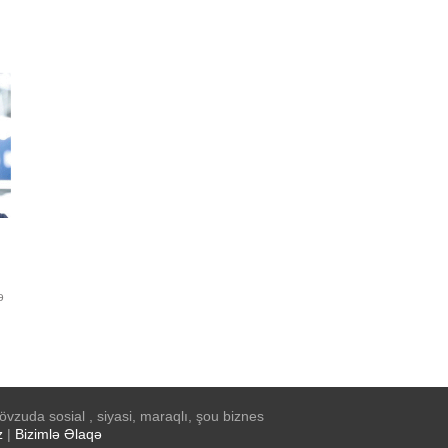
ə
.
vzuda sosial , siyasi, maraqlı, şou biznes
z
|
Bizimlə Əlaqə