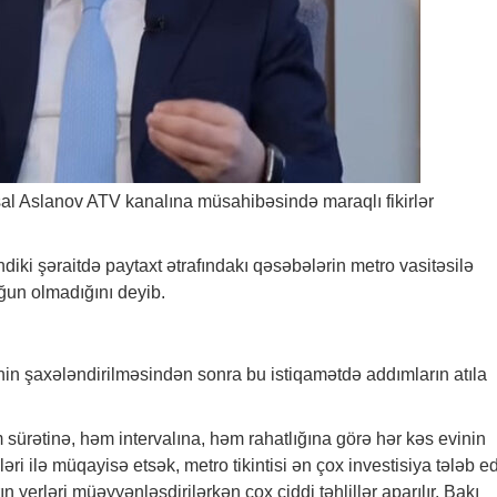
al Aslanov ATV kanalına müsahibəsində maraqlı fikirlər
ndiki şəraitdə paytaxt ətrafındakı qəsəbələrin metro vasitəsilə
un olmadığını deyib.
in şaxələndirilməsindən sonra bu istiqamətdə addımların atıla
m sürətinə, həm intervalına, həm rahatlığına görə hər kəs evinin
ləri ilə müqayisə etsək, metro tikintisi ən çox investisiya tələb e
ın yerləri müəyyənləşdirilərkən çox ciddi təhlillər aparılır. Bakı