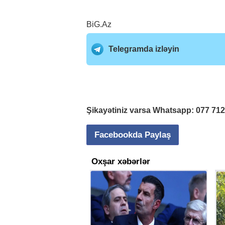
BiG.Az
Telegramda izləyin
Şikayətiniz varsa Whatsapp:
077 71
Facebookda Paylaş
Oxşar xəbərlər