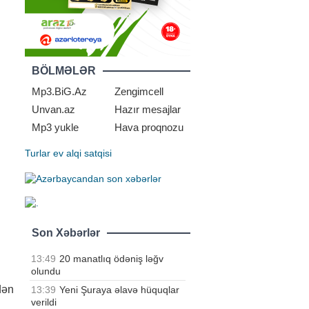
BÖLMƏLƏR
Mp3.BiG.Az
Zengimcell
Unvan.az
Hazır mesajlar
Mp3 yukle
Hava proqnozu
Turlar
ev alqi satqisi
Son Xəbərlər
13:49
20 manatlıq ödəniş ləğv
olundu
dən
13:39
Yeni Şuraya əlavə hüquqlar
verildi