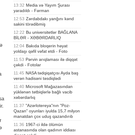
13:32
Media və Yayım Şurası
yaradıldı - Fərman
12:53
Zərdabdakı yanğını kənd
sakini törədibmiş
12:22
Bu universitetlər BAĞLANA
BİLƏR - XƏBƏRDARLIQ
də
12:04
Bakıda bloqerin həyat
yoldaşı qəfil vəfat etdi - Foto
11:53
Pərvin arıqlaması ilə diqqət
çəkdi - Fotolar
11:45
NASA tədqiqatçısı Ayda baş
a
verən hadisəni təsdiqlədi
11:40
Microsoft Mağazasından
yüklənən tətbiqlərlə bağlı vacib
xəbərdarlıq
ısa
11:37
"Azərlotereya"nın "Poz-
r.
Qazan" oyunları iyulda 15,7 milyon
d
manatdan çox uduş qazandırıb
r
11:36
1967-ci ildə ölümün
ə
astanasında olan qadının iddiası