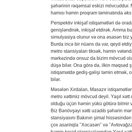
şəhərinin rəqəmsal eskizi mövcuddur. Mö
hamısı həmin proqram təminatında əks
Perspektiv inkişaf istiqamətləri də orad
genişləndirək, inkişaf etdirək. Amma bu
simulyasiya olunur və ona əsasən biz y
Burda incə bir nüans da var, qeyd etdi
metro stansiyaları tiksək, həmin vətən
mərkəzində onsuz da bizim mövcud olan
düşə bilər. Ona görə də, ilkin məqsəd 
istiqamətdə gediş-gəlişi təmin etmək,
bilər.
Məsələn Xırdalan, Masazır istiqamətlər
metro xəttimiz mövcud deyil. Yaşıl xətt
olduğu üçün həmin yükü götürə bilmir və
Biz Bənövşəyi xətti uzadıb şəhərin mər
stansiyasını Bakının şimal hissəsindən
çox asanlıqla "Xocasən" və "Avtovağzal
həmin keçid stansiyalarından Yaşıl xətt