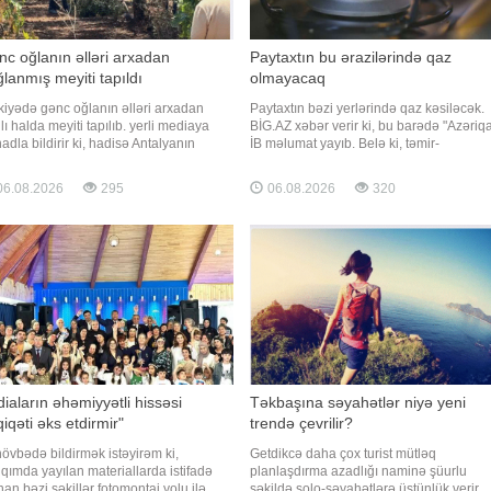
c oğlanın əlləri arxadan
Paytaxtın bu ərazilərində qaz
lanmış meyiti tapıldı
olmayacaq
kiyədə gənc oğlanın əlləri arxadan
Paytaxtın bəzi yerlərində qaz kəsiləcək.
lı halda meyiti tapılıb. yerli mediaya
BİG.AZ xəbər verir ki, bu barədə "Azəriq
nadla bildirir ki, hadisə Antalyanın
İB məlumat yayıb. Belə ki, təmir-
ez rayonunda baş verib. Zeytunluq
quraşdırma işləri ilə əlaqədar sabah saa
zidə əlləri arxadan bağlanmış
10:00-dan işlər yekunlaşanadək Sabun
6.08.2026
295
06.08.2026
320
iyyətdə gənc kişinin meyiti aşkarlanıb.
qəsəbəsinin Ə. Dadaşov, Y. Saratov, M.
isə yerinə polis və təcili tibbi yardım
Kalinin, Ş. Rustaveli, M. İbrahimov
qadaları cəlb olunub
küçələrinin və Bakıxano
diaların əhəmiyyətli hissəsi
Təkbaşına səyahətlər niyə yeni
iqəti əks etdirmir"
trendə çevrilir?
 növbədə bildirmək istəyirəm ki,
Getdikcə daha çox turist mütləq
qımda yayılan materiallarda istifadə
planlaşdırma azadlığı naminə şüurlu
nan bəzi şəkillər fotomontaj yolu ilə
şəkildə solo-səyahətlərə üstünlük verir.