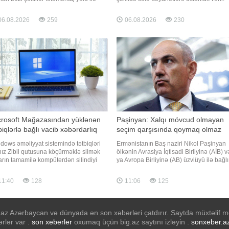
ırlanıb, görüntülər manipulyasiya edilib
Əvvəllər tək səyahət edənlərə yüngül
ictimai rəyi məqsədli şəkildə yanlış
rəğbətlə yanaşırdılar: hesab olunurdu ki,
6.08.2026
259
06.08.2026
230
iqamətə yönəltməyə xidmət edir. Fikir
insan tək səyahətə yalnız şirkətin
ılığı və tənqid demokratik cəmiyyətin
(yoldaşın) olmaması səbəbindən gedir.
ılmaz hissəsidir
Lakin bu gün vəziyyət kökündən dəyişib
crosoft Mağazasından yüklənən
Paşinyan: Xalqı mövcud olmayan
biqlərlə bağlı vacib xəbərdarlıq
seçim qarşısında qoymaq olmaz
dows əməliyyat sistemində tətbiqləri
Ermənistanın Baş naziri Nikol Paşinyan
nız Zibil qutusuna köçürməklə silmək
ölkənin Avrasiya İqtisadi Birliyinə (AİB) v
arın tamamilə kompüterdən silindiyi
ya Avropa Birliyinə (AB) üzvlüyü ilə bağlı
amına gəlmir. xəbər verir ki, bu barədə
referendum keçirilməsinin nəzərdə
orld nəşri məlumat yayıb. Nəşrin
tutulmadığını bildirib. xəbər verir ki, bu
11:40
128
11:06
125
umatına görə, Microsoft Mağazasından
barədə "Sputnik" agentliyi məlumat yayıb
lənən tətbiqləri tam silmək üçün onları
Paşinyan qeyd edib ki, vətəndaşlardan
rametrlər"
hazırd
az Azərbaycan və dünyada ən son xəbərləri çatdırır. Saytda müxtəlif mö
rlər var .
son xeberler
oxumaq üçün big.az saytını izləyin .
sonxeber.a