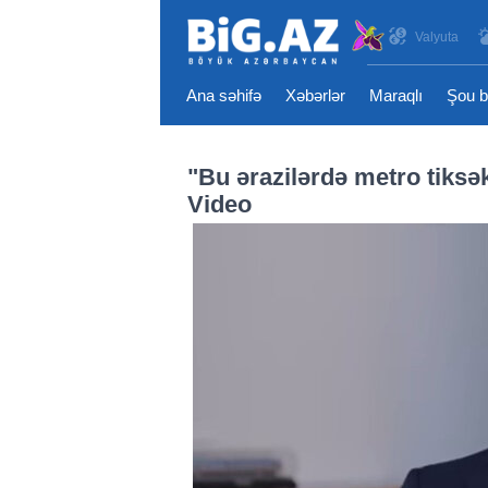
Valyuta
Ana səhifə
Xəbərlər
Maraqlı
Şou b
"Bu ərazilərdə metro tiksə
Video