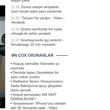
diqqət çəkdi
11:32
Özünü vampir təriqətinin
üzvü hesab edən şəxs saxlanıldı
11:31
"Tarqovı"da yanğın - Video -
Yenilənib
11:23
Quduz qunduzlar biri uşaq
olmaqla iki nəfəri yaraladı
11:22
Azərbaycanda işçi axtarılır -
Əməkhaqqı 10 min manatdır
ƏN ÇOX OXUNANLAR
•
Hüquqi xidmətlər Xidmetler.az
saytında
•
Dənizdə batan Zeynəbdən bir
aydır xəbər yoxdur
•
Məhkəmə Sevinc Hüseynovanın
Səidə Bəkirqızına qarşı şikayətini
təmin etmədi
•
Avqust pensiyaları NƏ VAXT
ÖDƏNİLƏCƏK?
•
Yeniyetmənin "iPhone"unu əlindən
alıb 20 Yanvarda satdı - Video