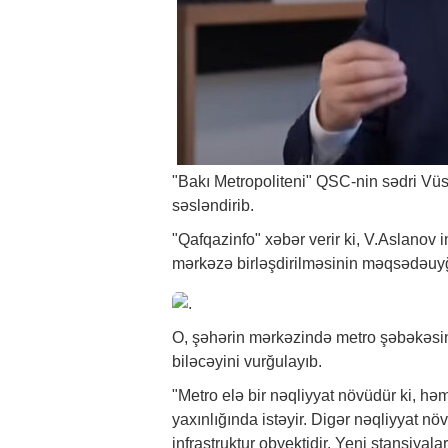
"Bakı Metropoliteni" QSC-nin sədri Vüs
səsləndirib.
"Qafqazinfo"
xəbər
verir ki, V.Aslanov i
mərkəzə birləşdirilməsinin məqsədəuyğ
O, şəhərin mərkəzində metro şəbəkəsin
biləcəyini vurğulayıb.
"Metro elə bir nəqliyyat növüdür ki, hə
yaxınlığında istəyir. Digər nəqliyyat növ
infrastruktur obyektidir. Yeni stansiyalar