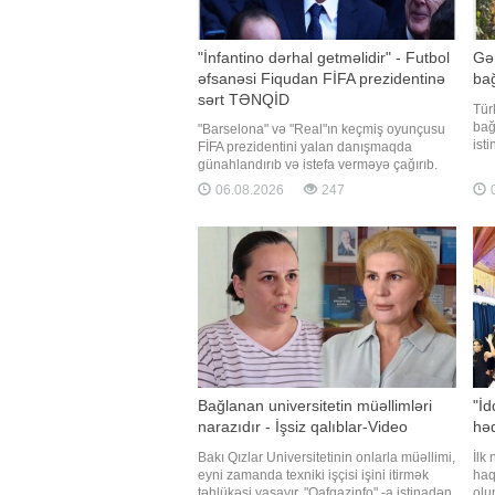
"İnfantino dərhal getməlidir" - Futbol
Gən
əfsanəsi Fiqudan FİFA prezidentinə
bağ
sərt TƏNQİD
Tür
bağ
"Barselona" və "Real"ın keçmiş oyunçusu
isti
FİFA prezidentini yalan danışmaqda
Kep
günahlandırıb və istefa verməyə çağırıb.
əra
-ın xarici mediaya istinadən xəbərinə görə,
06.08.2026
247
0
vəz
portuqaliyalı futbol əfsanəsi Luiş Fiqu FİFA
Had
prezidenti Canni İnfantinonu sərt tənqid
bri
edib. "Barselona" və "Real"ı
Bağlanan universitetin müəllimləri
"İd
narazıdır - İşsiz qalıblar-Video
həq
Bakı Qızlar Universitetinin onlarla müəllimi,
İlk
eyni zamanda texniki işçisi işini itirmək
haq
təhlükəsi yaşayır. "Qafqazinfo" -a istinadən
olu