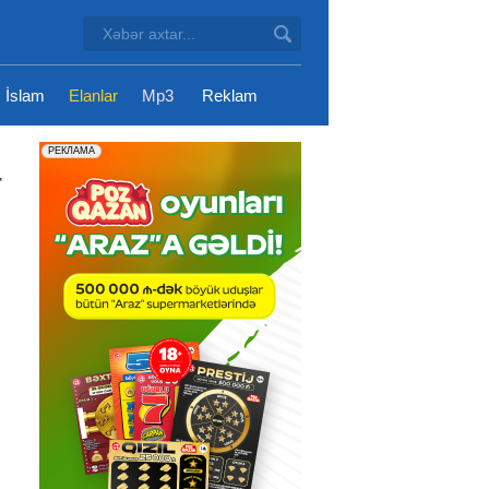
İslam
Elanlar
Mp3
Reklam
-