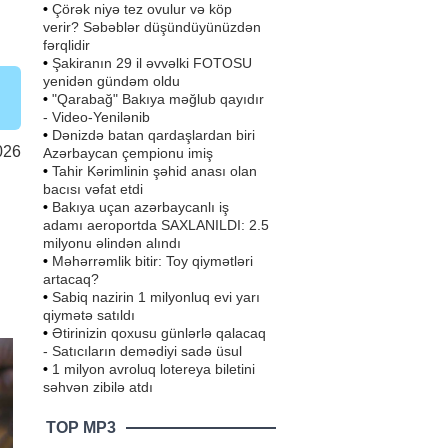
•
Çörək niyə tez ovulur və köp
verir? Səbəblər düşündüyünüzdən
fərqlidir
•
Şakiranın 29 il əvvəlki FOTOSU
yenidən gündəm oldu
•
"Qarabağ" Bakıya məğlub qayıdır
- Video-Yenilənib
•
Dənizdə batan qardaşlardan biri
026
Azərbaycan çempionu imiş
•
Tahir Kərimlinin şəhid anası olan
bacısı vəfat etdi
•
Bakıya uçan azərbaycanlı iş
adamı aeroportda SAXLANILDI: 2.5
milyonu əlindən alındı
•
Məhərrəmlik bitir: Toy qiymətləri
artacaq?
•
Sabiq nazirin 1 milyonluq evi yarı
qiymətə satıldı
•
Ətirinizin qoxusu günlərlə qalacaq
- Satıcıların demədiyi sadə üsul
•
1 milyon avroluq lotereya biletini
səhvən zibilə atdı
TOP MP3