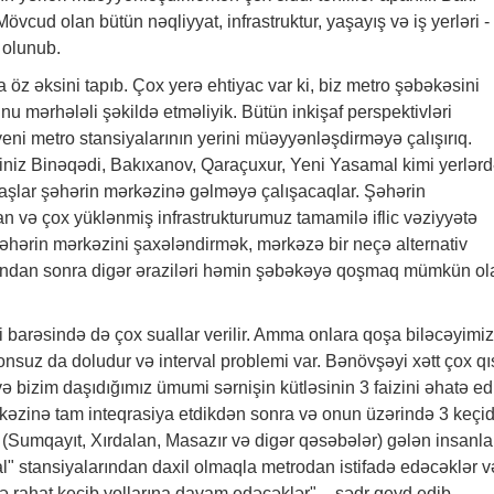
vcud olan bütün nəqliyyat, infrastruktur, yaşayış və iş yerləri -
 olunub.
a öz əksini tapıb. Çox yerə ehtiyac var ki, biz metro şəbəkəsini
nu mərhələli şəkildə etməliyik. Bütün inkişaf perspektivləri
eni metro stansiyalarının yerini müəyyənləşdirməyə çalışırıq.
yiniz Binəqədi, Bakıxanov, Qaraçuxur, Yeni Yasamal kimi yerlər
daşlar şəhərin mərkəzinə gəlməyə çalışacaqlar. Şəhərin
 və çox yüklənmiş infrastrukturumuz tamamilə iflic vəziyyətə
şəhərin mərkəzini şaxələndirmək, mərkəzə bir neçə alternativ
 ondan sonra digər əraziləri həmin şəbəkəyə qoşmaq mümkün ol
i barəsində də çox suallar verilir. Amma onlara qoşa biləcəyimiz
 onsuz da doludur və interval problemi var. Bənövşəyi xətt çox q
 bizim daşıdığımız ümumi sərnişin kütləsinin 3 faizini əhatə edi
kəzinə tam inteqrasiya etdikdən sonra və onun üzərində 3 keçi
 (Sumqayıt, Xırdalan, Masazır və digər qəsəbələr) gələn insanla
" stansiyalarından daxil olmaqla metrodan istifadə edəcəklər v
ə rahat keçib yollarına davam edəcəklər", - sədr qeyd edib.