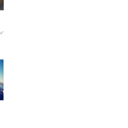
az"
t
çu