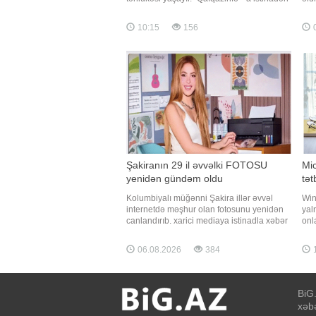
xəbər verir ki, universitetdə oxuyan
haz
tələbələrin digər özəl universitetlərə
və 
10:15
156
0
köçürülməsi haqda qərar verilib, lakin
ist
qərar bir çox müəllimlərə, eləcə də texnik
ayr
ayr
Şakiranın 29 il əvvəlki FOTOSU
Mi
yenidən gündəm oldu
tət
Kolumbiyalı müğənni Şakira illər əvvəl
Win
internetdə məşhur olan fotosunu yenidən
yal
canlandırıb. xarici mediaya istinadla xəbər
onl
verir ki, sənətçi 1997-ci ildə çəkilmiş
anl
fotodakı kimi iş masasının arxasında,
PCW
06.08.2026
384
printerin yanında eyni poza ilə yenidən
məl
şəkil çəkdirib. Məşhur fotonu 1997-ci ilin
yük
iyununda fotomüxbi
"Pa
BiG.
xəbə