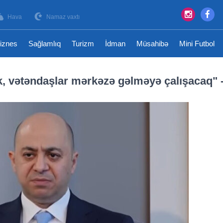
Hava
Namaz vaxtı
iznes
Sağlamlıq
Turizm
İdman
Müsahibə
Mini Futbol
k, vətəndaşlar mərkəzə gəlməyə çalışacaq" 