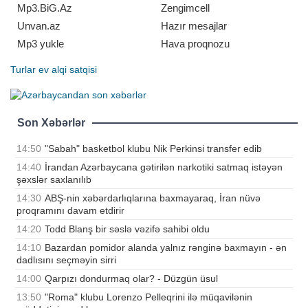
mütəxəssisləri kredit v
Mp3.BiG.Az
Zengimcell
Unvan.az
Hazır mesajlar
Mp3 yukle
Hava proqnozu
Turlar
ev alqi satqisi
Son Xəbərlər
14:50
"Sabah" basketbol klubu Nik Perkinsi transfer edib
14:40
İrandan Azərbaycana gətirilən narkotiki satmaq istəyən
şəxslər saxlanılıb
14:30
ABŞ-nin xəbərdarlıqlarına baxmayaraq, İran nüvə
proqramını davam etdirir
14:20
Todd Blanş bir səslə vəzifə sahibi oldu
14:10
Bazardan pomidor alanda yalnız rənginə baxmayın - ən
dadlısını seçməyin sirri
14:00
Qarpızı dondurmaq olar? - Düzgün üsul
13:50
"Roma" klubu Lorenzo Pelleqrini ilə müqavilənin