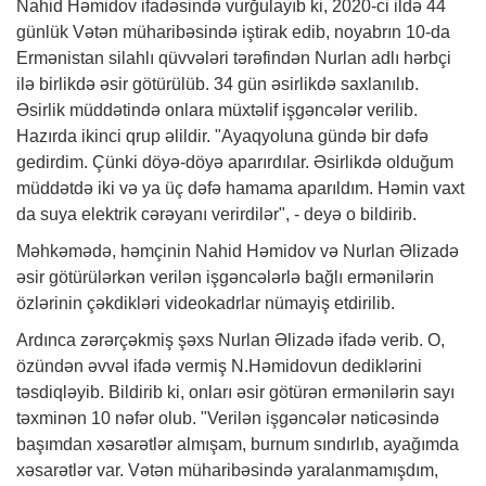
Nahid Həmidov ifadəsində vurğulayıb ki, 2020-ci ildə 44
günlük Vətən müharibəsində iştirak edib, noyabrın 10-da
Ermənistan silahlı qüvvələri tərəfindən Nurlan adlı hərbçi
ilə birlikdə əsir götürülüb. 34 gün əsirlikdə saxlanılıb.
Əsirlik müddətində onlara müxtəlif işgəncələr verilib.
Hazırda ikinci qrup əlildir. "Ayaqyoluna gündə bir dəfə
gedirdim. Çünki döyə-döyə aparırdılar. Əsirlikdə olduğum
müddətdə iki və ya üç dəfə hamama aparıldım. Həmin vaxt
da suya elektrik cərəyanı verirdilər", - deyə o bildirib.
Məhkəmədə, həmçinin Nahid Həmidov və Nurlan Əlizadə
əsir götürülərkən verilən işgəncələrlə bağlı ermənilərin
özlərinin çəkdikləri videokadrlar nümayiş etdirilib.
Ardınca zərərçəkmiş şəxs Nurlan Əlizadə ifadə verib. O,
özündən əvvəl ifadə vermiş N.Həmidovun dediklərini
təsdiqləyib. Bildirib ki, onları əsir götürən ermənilərin sayı
təxminən 10 nəfər olub. "Verilən işgəncələr nəticəsində
başımdan xəsarətlər almışam, burnum sındırlıb, ayağımda
xəsarətlər var. Vətən müharibəsində yaralanmamışdım,