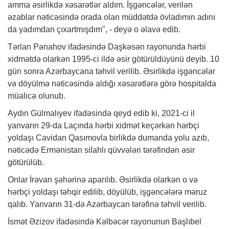
amma əsirlikdə xəsarətlər aldım. İşgəncələr, verilən
əzablar nəticəsində orada olan müddətdə övladımın adını
da yadımdan çıxartmışdım", - deyə o əlavə edib.
Tərlan Pənahov ifadəsində Daşkəsən rayonunda hərbi
xidmətdə olarkən 1995-ci ildə əsir götürüldüyünü deyib. 10
gün sonra Azərbaycana təhvil verilib. Əsirlikdə işgəncələr
və döyülmə nəticəsində aldığı xəsarətlərə görə hospitalda
müalicə olunub.
Aydın Gülmalıyev ifadəsində qeyd edib ki, 2021-ci il
yanvarın 29-da Laçında hərbi xidmət keçərkən hərbçi
yoldaşı Cavidan Qasımovla birlikdə dumanda yolu azıb,
nəticədə Ermənistan silahlı qüvvələri tərəfindən əsir
götürülüb.
Onlar İrəvan şəhərinə aparılıb. Əsirlikdə olarkən o və
hərbçi yoldaşı təhqir edilib, döyülüb, işgəncələrə məruz
qalıb. Yanvarın 31-də Azərbaycan tərəfinə təhvil verilib.
İsmət Əzizov ifadəsində Kəlbəcər rayonunun Başlıbel