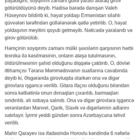
yaşadığını, soyqırımı zamanı güllə yarası alaraq girov
götürüldüyünü deyib. Hadisə barədə danışan Valeh
Hüseynov bildirib ki, həyat yoldaşı Ermənistan silahlı
qüvvələri tərəfindən güllələnərək qətlə yetirilib. O, həyat
yoldaşının meyitini qoyub getməyib. Nəticədə yaralanıb və
girov götürülüb.
Həmçinin soyqırımı zamanı mülki şəxslərin qarşısının hərbi
texnika ilə kəsilməsinin, onların atəşə tutulmasının,
öldürülməsinin şahid olduğunu diqqətə çatdırıb. O, dövlət
ittihamçısı Təranə Məmmədovanın suallarına cavabında
deyib ki, Əsgəranda girovluqda olarkən ona və digər
girovlara işgəncə verilib. Gitara ifaçısı olduğunu biləndən
sonra kəlbətinlə onun dırnaqları çıxarılıb, barmaqları
sındırılıb, əli sobaya salınıb. Ona və digər girovlara işgəncə
verənlərdən Manvel, Qarik, Slavik və digərlərinin adlarını
xatırlayır. İyirmi yeddi gündən sonra Azərbaycana təhvil
verilib.
Mahir Qarayev isə ifadəsində Horovlu kəndində 6 nəfərlə