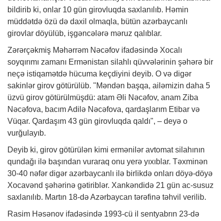
bildirib ki, onlar 10 gün girovluqda saxlanılıb. Həmin
müddətdə özü də daxil olmaqla, bütün azərbaycanlı
girovlar döyülüb, işgəncələrə məruz qalıblar.
Zərərçəkmiş Məhərrəm Nəcəfov ifadəsində Xocalı
soyqırımı zamanı Ermənistan silahlı qüvvələrinin şəhərə bir
neçə istiqamətdə hücuma keçdiyini deyib. O və digər
sakinlər girov götürülüb. "Məndən başqa, ailəmizin daha 5
üzvü girov götürülmüşdü: atam Əli Nəcəfov, anam Ziba
Nəcəfova, bacım Adilə Nəcəfova, qardaşlarım Etibar və
Vüqar. Qardaşım 43 gün girovluqda qaldı", – deyə o
vurğulayıb.
Deyib ki, girov götürülən kimi ermənilər avtomat silahının
qundağı ilə başından vuraraq onu yerə yıxıblar. Təxminən
30-40 nəfər digər azərbaycanlı ilə birlikdə onları döyə-döyə
Xocavənd şəhərinə gətiriblər. Xankəndidə 21 gün ac-susuz
saxlanılıb. Martın 18-də Azərbaycan tərəfinə təhvil verilib.
Rasim Həsənov ifadəsində 1993-cü il sentyabrın 23-də