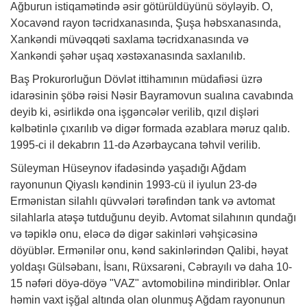
Ağburun istiqamətində əsir götürüldüyünü söyləyib. O,
Xocavənd rayon təcridxanasında, Şuşa həbsxanasında,
Xankəndi müvəqqəti saxlama təcridxanasında və
Xankəndi şəhər uşaq xəstəxanasında saxlanılıb.
Baş Prokurorluğun Dövlət ittihamının müdafiəsi üzrə
idarəsinin şöbə rəisi Nəsir Bayramovun sualına cavabında
deyib ki, əsirlikdə ona işgəncələr verilib, qızıl dişləri
kəlbətinlə çıxarılıb və digər formada əzablara məruz qalıb.
1995-ci il dekabrın 11-də Azərbaycana təhvil verilib.
Süleyman Hüseynov ifadəsində yaşadığı Ağdam
rayonunun Qiyaslı kəndinin 1993-cü il iyulun 23-də
Ermənistan silahlı qüvvələri tərəfindən tank və avtomat
silahlarla atəşə tutduğunu deyib. Avtomat silahının qundağı
və təpiklə onu, eləcə də digər sakinləri vəhşicəsinə
döyüblər. Ermənilər onu, kənd sakinlərindən Qalibi, həyat
yoldaşı Gülsəbanı, İsanı, Rüxsarəni, Cəbrayılı və daha 10-
15 nəfəri döyə-döyə "VAZ" avtomobilinə mindiriblər. Onlar
həmin vaxt işğal altında olan olunmuş Ağdam rayonunun