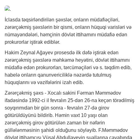
İclasda təqsirləndirilən şəxslər, onların müdafiəçiləri,
zərərçəkmiş şəxslərin bir qismi, onların hüquqi varisləri və
nümayəndələri, həmçinin dövlət ittihamını müdafiə edən
prokurorlar iştirak ediblər.
Hakim Zeynal Ağayev prosesdə ilk dəfə iştirak edən
zərərçəkmiş şəxslərə məhkəmə heyətini, dövlət ittihamını
müdafiə edən prokurorları, tərcüməçiləri və s. təqdim edib,
habelə onların qanunvericiliklə nəzərdə tutulmuş
hüquqlarını və vəzifələrini izah edib.
Zərərçəkmiş şəxs - Xocalı sakini Fərman Məmmədov
ifadəsində 1992-ci il fevralın 25-dən 26-na keçən törədilmiş
soyqırımıdan bir gün sonra - fevralın 27-də girov
götürüldüyünü bildirib. Həmin vaxt 10 yaşı olan
zərərçəkmiş girov götürülən zaman bir nəfərin
güllələnməsinin şahidi olduğunu söyləyib. F.Məmmədov
dövlət ittihamçısı Vüsal Abdullayevin suallarına cavabında