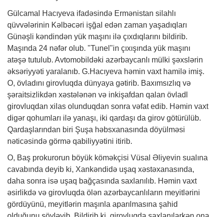
Gülcamal Hacıyeva ifadəsində Ermənistan silahlı
qüvvələrinin Kəlbəcəri işğal edən zaman yaşadıqları
Günəşli kəndindən yük maşını ilə çıxdıqlarını bildirib.
Maşında 24 nəfər olub. "Tunel"in çıxışında yük maşını
atəşə tutulub. Avtomobildəki azərbaycanlı mülki şəxslərin
əksəriyyəti yaralanıb. G.Hacıyeva həmin vaxt hamilə imiş.
O, övladını girovluqda dünyaya gətirib. Baxımsızlıq və
şəraitsizlikdən xəstələnən və inkişafdan qalan övladl
girovluqdan xilas olunduqdan sonra vəfat edib. Həmin vaxt
digər qohumları ilə yanaşı, iki qardaşı da girov götürülüb.
Qardaşlarından biri Şuşa həbsxanasında döyülməsi
nəticəsində görmə qabiliyyətini itirib.
O, Baş prokurorun böyük köməkçisi Vüsal Əliyevin sualına
cavabında deyib ki, Xankəndidə uşaq xəstəxanasında,
daha sonra isə uşaq bağçasında saxlanılıb. Həmin vaxt
əsirlikdə və girovluqda ölən azərbaycanlıların meyitlərini
gördüyünü, meyitlərin maşınla aparılmasına şahid
olduğunu söyləyib. Bildirib ki, girovluqda saxlanılarkən ona