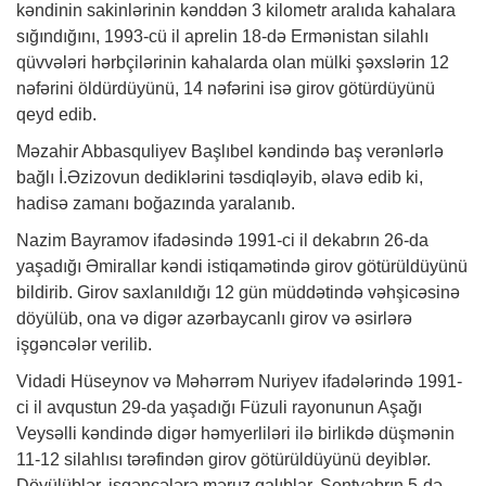
kəndinin sakinlərinin kənddən 3 kilometr aralıda kahalara
sığındığını, 1993-cü il aprelin 18-də Ermənistan silahlı
qüvvələri hərbçilərinin kahalarda olan mülki şəxslərin 12
nəfərini öldürdüyünü, 14 nəfərini isə girov götürdüyünü
qeyd edib.
Məzahir Abbasquliyev Başlıbel kəndində baş verənlərlə
bağlı İ.Əzizovun dediklərini təsdiqləyib, əlavə edib ki,
hadisə zamanı boğazında yaralanıb.
Nazim Bayramov ifadəsində 1991-ci il dekabrın 26-da
yaşadığı Əmirallar kəndi istiqamətində girov götürüldüyünü
bildirib. Girov saxlanıldığı 12 gün müddətində vəhşicəsinə
döyülüb, ona və digər azərbaycanlı girov və əsirlərə
işgəncələr verilib.
Vidadi Hüseynov və Məhərrəm Nuriyev ifadələrində 1991-
ci il avqustun 29-da yaşadığı Füzuli rayonunun Aşağı
Veysəlli kəndində digər həmyerliləri ilə birlikdə düşmənin
11-12 silahlısı tərəfindən girov götürüldüyünü deyiblər.
Döyülüblər, işgəncələrə məruz qalıblar. Sentyabrın 5-də