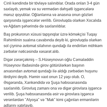
Cinli kəndində bir tövləyə salınıblar. Orada onları 3-4 gün
saxlayıb, yemək və su vermədən dəhşətli işgəncələrə
məruz qoyublar. Oğlanlarına və anasına onun gözləri
qarşısında işgəncələr verilib. Girovluqda olarkən Xocalıda
və Ağdam şəhərində də saxlanılıblar.
Baş prokurorun xüsusi tapşırıqlar üzrə köməkçisi Tuqay
Rəhimlinin sualına cavabında deyib ki, girovluqda olarkən
sol çiyninə avtomat silahının qundağı ilə endirilən möhkəm
zərbələr nəticəsində xəsarət alıb.
Digər zərərçəkmiş – S.Hüseynovun oğlu Cəmaləddin
Hüseynov ifadəsində girov götürülərkən başının
arxasından avtomat qundağı ilə aldığı zərbədən huşunu
itirdiyini deyib. Həmin vaxt onun 12 yaşı olub. O,
Əsgəranda, Xankəndidə və Şuşa həbsxanasında
saxlanılıb. Girovluq zamanı ona və digər girovlara işgəncə
verilib. Şuşa həbsxanasında əsir və girovlara işgəncə
verənlərdən "Alyoşa" və "Mak" kimi çağırılan ermənilərin
adlarını xatırlayıb.