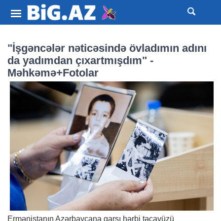
"İşgəncələr nəticəsində övladımın adını
da yadımdan çıxartmışdım" -
Məhkəmə+Fotolar
Ermənistanın Azərbaycana qarşı hərbi təcavüzü