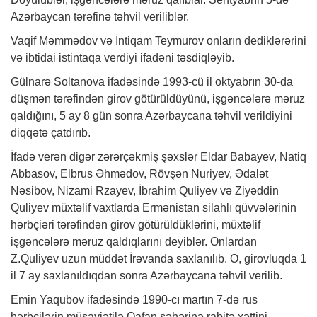
Azərbaycan tərəfinə təhvil veriliblər.
Vaqif Məmmədov və İntiqam Teymurov onların dediklərərini
və ibtidai istintaqa verdiyi ifadəni təsdiqləyib.
Gülnarə Soltanova ifadəsində 1993-cü il oktyabrın 30-da
düşmən tərəfindən girov götürüldüyünü, işgəncələrə məruz
qaldığını, 5 ay 8 gün sonra Azərbaycana təhvil verildiyini
diqqətə çatdırıb.
İfadə verən digər zərərçəkmiş şəxslər Eldar Babayev, Natiq
Abbasov, Elbrus Əhmədov, Rövşən Nuriyev, Ədalət
Nəsibov, Nizami Rzayev, İbrahim Quliyev və Ziyəddin
Quliyev müxtəlif vaxtlarda Ermənistan silahlı qüvvələrinin
hərbçiəri tərəfindən girov götürüldüklərini, müxtəlif
işgəncələrə məruz qaldıqlarını deyiblər. Onlardan
Z.Quliyev uzun müddət İrəvanda saxlanılıb. O, girovluqda 1
il 7 ay saxlanıldıqdan sonra Azərbaycana təhvil verilib.
Emin Yaqubov ifadəsində 1990-cı martın 7-də rus
hərbçilərin müşayiətilə Qafan şəhərinə rabitə xəttini