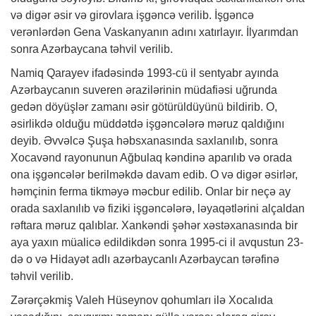
və digər əsir və girovlara işgəncə verilib. İşgəncə
verənlərdən Gena Vaskanyanın adını xatırlayır. İlyarımdan
sonra Azərbaycana təhvil verilib.
Namiq Qarayev ifadəsində 1993-cü il sentyabr ayında
Azərbaycanın suveren ərazilərinin müdafiəsi uğrunda
gedən döyüşlər zamanı əsir götürüldüyünü bildirib. O,
əsirlikdə olduğu müddətdə işgəncələrə məruz qaldığını
deyib. Əvvəlcə Şuşa həbsxanasında saxlanılıb, sonra
Xocavənd rayonunun Ağbulaq kəndinə aparılıb və orada
ona işgəncələr berilməkdə davam edib. O və digər əsirlər,
həmçinin ferma tikməyə məcbur edilib. Onlar bir neçə ay
orada saxlanılıb və fiziki işgəncələrə, ləyaqətlərini alçaldan
rəftara məruz qalıblar. Xankəndi şəhər xəstəxanasında bir
aya yaxın müalicə edildikdən sonra 1995-ci il avqustun 23-
də o və Hidayət adlı azərbaycanlı Azərbaycan tərəfinə
təhvil verilib.
Zərərçəkmiş Valeh Hüseynov qohumları ilə Xocalıda