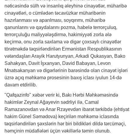
nəticəsində sülh və insanlıq əleyhinə cinayətlər, müharibə
cinayətləri, o cümlədən təcavüzkar müharibənin
hazırlanması və aparılması, soyqırımı, müharibə
qanunlarını və qaydalarını pozma, habelə terrorçuluq,
terrorçuluğu maliyyələşdirmə, hakimiyyəti zorla ələ
keçirmə, onu zorla saxlama və digər çoxsaylı cinayətlər
törətməkdə təqsirləndirilən Ermənistan Respublikasının
vətəndaşları Arayik Harutyunyan, Arkadi Qukasyan, Bako
Sahakyan, Davit İşxanyan, David Babayan, Levon
Mnatsakanyan və digərlərinin barəsində olan cinayət işləri
üzrə açıq məhkəmə prosesinin baxış iclası iyulun 14-də
davam etdirilib.
"Qafqazinfo"
xəbər
verir ki, Bakı Hərbi Məhkəməsində
hakimlər Zeynal Ağayevin sədrliyi ilə, Camal
Ramazanovdan və Anar Rzayevdən ibarət tərkibdə (ehtiyat
hakim Günel Səmədova) keçirilən məhkəmə iclasında
təqsirləndirilən şəxslərin hər biri bildikləri dildə tərcüməçi,
həmçinin müdafiələri üçün vəkillərlə təmin olunub.