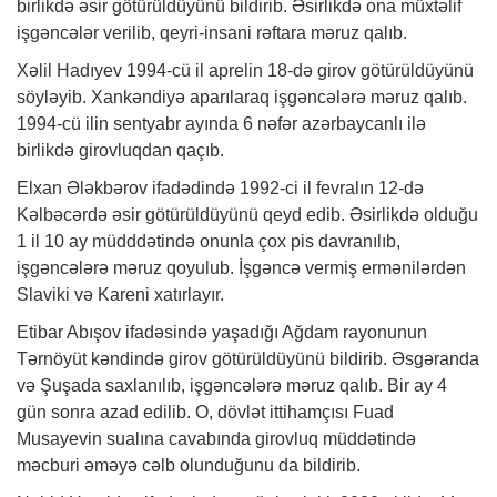
birlikdə əsir götürüldüyünü bildirib. Əsirlikdə ona müxtəlif
işgəncələr verilib, qeyri-insani rəftara məruz qalıb.
Xəlil Hadıyev 1994-cü il aprelin 18-də girov götürüldüyünü
söyləyib. Xankəndiyə aparılaraq işgəncələrə məruz qalıb.
1994-cü ilin sentyabr ayında 6 nəfər azərbaycanlı ilə
birlikdə girovluqdan qaçıb.
Elxan Ələkbərov ifadədində 1992-ci il fevralın 12-də
Kəlbəcərdə əsir götürüldüyünü qeyd edib. Əsirlikdə olduğu
1 il 10 ay müdddətində onunla çox pis davranılıb,
işgəncələrə məruz qoyulub. İşgəncə vermiş ermənilərdən
Slaviki və Kareni xatırlayır.
Etibar Abışov ifadəsində yaşadığı Ağdam rayonunun
Tərnöyüt kəndində girov götürüldüyünü bildirib. Əsgəranda
və Şuşada saxlanılıb, işgəncələrə məruz qalıb. Bir ay 4
gün sonra azad edilib. O, dövlət ittihamçısı Fuad
Musayevin sualına cavabında girovluq müddətində
məcburi əməyə cəlb olunduğunu da bildirib.