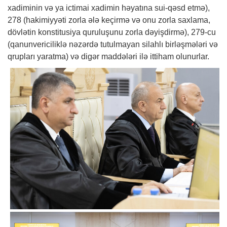
xadiminin və ya ictimai xadimin həyatına sui-qəsd etmə),
278 (hakimiyyəti zorla ələ keçirmə və onu zorla saxlama,
dövlətin konstitusiya quruluşunu zorla dəyişdirmə), 279-cu
(qanunvericiliklə nəzərdə tutulmayan silahlı birləşmələri və
qrupları yaratma) və digər maddələri ilə ittiham olunurlar.