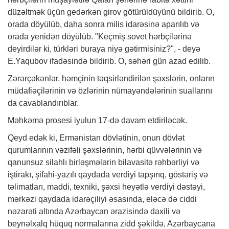
düzəltmək üçün gedərkən girov götürüldüyünü bildirib. O,
orada döyülüb, daha sonra milis idarəsinə aparılıb və
orada yenidən döyülüb. "Keçmiş sovet hərbçilərinə
deyirdilər ki, türkləri buraya niyə gətirmisiniz?", - deyə
E.Yaqubov ifadəsində bildirib. O, səhəri gün azad edilib.
Zərərçəkənlər, həmçinin təqsirləndirilən şəxslərin, onların
müdafiəçilərinin və özlərinin nümayəndələrinin suallarını
da cavablandırıblar.
Məhkəmə prosesi iyulun 17-də davam etdiriləcək.
Qeyd edək ki, Ermənistan dövlətinin, onun dövlət
qurumlarının vəzifəli şəxslərinin, hərbi qüvvələrinin və
qanunsuz silahlı birləşmələrin bilavasitə rəhbərliyi və
iştirakı, şifahi-yazılı qaydada verdiyi tapşırıq, göstəriş və
təlimatları, maddi, texniki, şəxsi heyətlə verdiyi dəstəyi,
mərkəzi qaydada idarəçiliyi əsasında, eləcə də ciddi
nəzarəti altında Azərbaycan ərazisində daxili və
beynəlxalq hüquq normalarına zidd şəkildə, Azərbaycana