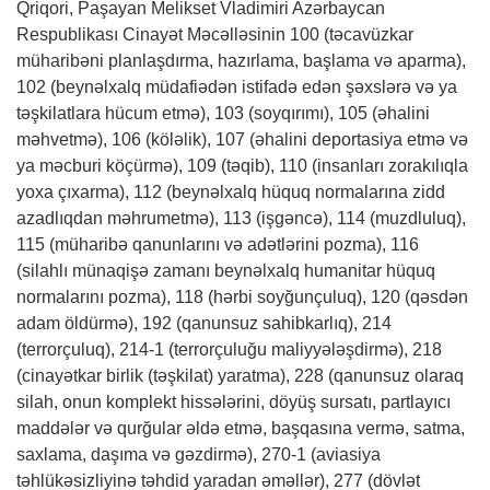
Qriqori, Paşayan Melikset Vladimiri Azərbaycan
Respublikası Cinayət Məcəlləsinin 100 (təcavüzkar
müharibəni planlaşdırma, hazırlama, başlama və aparma),
102 (beynəlxalq müdafiədən istifadə edən şəxslərə və ya
təşkilatlara hücum etmə), 103 (soyqırımı), 105 (əhalini
məhvetmə), 106 (köləlik), 107 (əhalini deportasiya etmə və
ya məcburi köçürmə), 109 (təqib), 110 (insanları zorakılıqla
yoxa çıxarma), 112 (beynəlxalq hüquq normalarına zidd
azadlıqdan məhrumetmə), 113 (işgəncə), 114 (muzdluluq),
115 (müharibə qanunlarını və adətlərini pozma), 116
(silahlı münaqişə zamanı beynəlxalq humanitar hüquq
normalarını pozma), 118 (hərbi soyğunçuluq), 120 (qəsdən
adam öldürmə), 192 (qanunsuz sahibkarlıq), 214
(terrorçuluq), 214-1 (terrorçuluğu maliyyələşdirmə), 218
(cinayətkar birlik (təşkilat) yaratma), 228 (qanunsuz olaraq
silah, onun komplekt hissələrini, döyüş sursatı, partlayıcı
maddələr və qurğular əldə etmə, başqasına vermə, satma,
saxlama, daşıma və gəzdirmə), 270-1 (aviasiya
təhlükəsizliyinə təhdid yaradan əməllər), 277 (dövlət