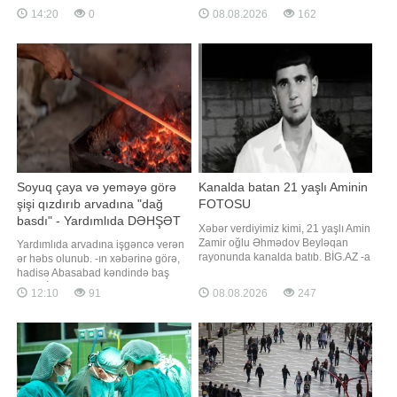
təsdiqləyib. xəbər verir ki, bu
prezidentliyə namizədliyini irəli
14:20
0
08.08.2026
162
barədə "Associated Press" (AP)
sürüb. "Report" "Reuters"ə istinadən
agentliyi məlumat yayıb. Bildirilib ki,
xəbər verir ki, bu barədə partiyanın
respublikaçıların çoxluq təşkil etdiyi
parlament fraksiyası bildirib.
Senat Blanşın namizədliyin
Bakanın avqustun 11-i bu vəzifəyə
seçiləcəy
Soyuq çaya və yeməyə görə
Kanalda batan 21 yaşlı Aminin
şişi qızdırıb arvadına "dağ
FOTOSU
basdı" - Yardımlıda DƏHŞƏT
Xəbər verdiyimiz kimi, 21 yaşlı Amin
Zamir oğlu Əhmədov Beyləqan
Yardımlıda arvadına işgəncə verən
rayonunda kanalda batıb. BİG.AZ -a
ər həbs olunub. -ın xəbərinə görə,
istinadən xəbər verir ki, hadisə
hadisə Abasabad kəndində baş
avqustun 6-da rayon ərazisindən
verib. İttiham aktına görə, 31 yaşlı
12:10
91
08.08.2026
247
keçən "Yeni Xan Qızı" adlı beton
Elçin Mütəllibov (şərti adla) yeməyin
kanalda baş verib. Hazırda onun
hazır olmamasını bəhanə edərək,
meyitinin tapılması istiqamətində
qeyri-rəsmi şəkildə bir yerdə
axtarış-xilasetmə tədbirlər
yaşadığı zərərçəkən Gülnarı (şərti
adla) təhqir edib və yumruqla so