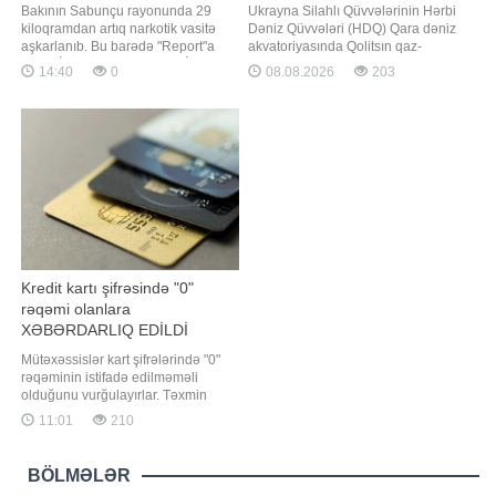
çıxarıb
Bakının Sabunçu rayonunda 29
Ukrayna Silahlı Qüvvələrinin Hərbi
kiloqramdan artıq narkotik vasitə
Dəniz Qüvvələri (HDQ) Qara dəniz
aşkarlanıb. Bu barədə "Report"a
akvatoriyasında Qolitsın qaz-
Daxili İşlər Nazirliyindən (DİN)
kondensat yatağında yerləşən
14:40
0
08.08.2026
203
məlumat verilib. Bildirilib ki,
"Sivaş" qazma qurğusunda
narkokuryerlik etməkdə şübhəli
Rusiyaya məxsus obyektlərin məhv
bilinən, əvvəllər məhkum olunmuş
edildiyini bəyan edib. "Report"
Sənan Mirzəyev və tanışı olan
Ukrayna Silahlı Qüvvələri HDQ-nin
qadın saxlanılıb. Onlardan
teleqram kanalına istinadən xəbə
ümumilikd
Kredit kartı şifrəsində "0"
rəqəmi olanlara
XƏBƏRDARLIQ EDİLDİ
Mütəxəssislər kart şifrələrində "0"
rəqəminin istifadə edilməməli
olduğunu vurğulayırlar. Təxmin
edilməsi asan ardıcıllıqlarda və
11:01
210
doğum tarixlərində tez-tez istifadə
edilən bu rəqəm kiber dələduzların
ilk hədəfi olur. xəbər verir ki, kiber
BÖLMƏLƏR
təhlükəsizlik və bankçılıq