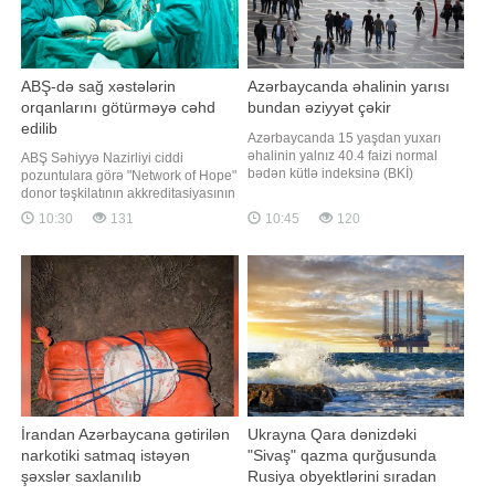
ABŞ-də sağ xəstələrin
Azərbaycanda əhalinin yarısı
orqanlarını götürməyə cəhd
bundan əziyyət çəkir
edilib
Azərbaycanda 15 yaşdan yuxarı
əhalinin yalnız 40.4 faizi normal
ABŞ Səhiyyə Nazirliyi ciddi
bədən kütlə indeksinə (BKİ)
pozuntulara görə "Network of Hope"
malikdir. Əhalinin böyük hissəsi isə
donor təşkilatının akkreditasiyasının
artıq çəki və piylənmə
ləğvi prosesinə başlayıb. xəbər verir
10:30
131
10:45
120
kateqoriyasına daxildir. BİG.AZ -a
ki, Nazir Robert Kennedinin
istinadla xəbər verir ki, 15 yaşdan
sözlərinə görə, aparılan federal
yuxarı əhalinin 48.2 faizi
yoxlamalar zamanı bəzi xəstələrin
artıqçəkilidir (BKİ 26-30), 10 faizi isə
orqan donorluğu siyahısına əsassız
piylənmədə
daxil edildiyi, tibb
İrandan Azərbaycana gətirilən
Ukrayna Qara dənizdəki
narkotiki satmaq istəyən
"Sivaş" qazma qurğusunda
şəxslər saxlanılıb
Rusiya obyektlərini sıradan