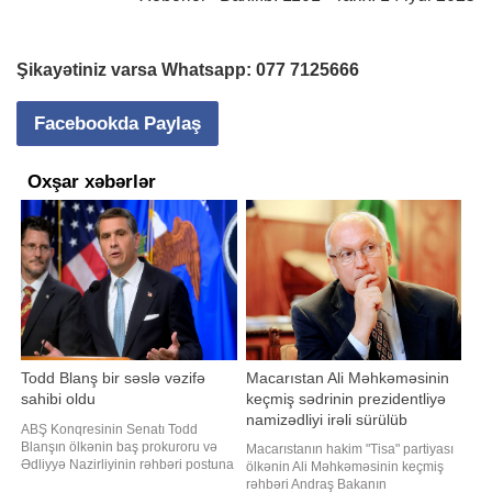
Şikayətiniz varsa Whatsapp:
077 7125666
Facebookda Paylaş
Oxşar xəbərlər
Todd Blanş bir səslə vəzifə
Macarıstan Ali Məhkəməsinin
sahibi oldu
keçmiş sədrinin prezidentliyə
namizədliyi irəli sürülüb
ABŞ Konqresinin Senatı Todd
Blanşın ölkənin baş prokuroru və
Macarıstanın hakim "Tisa" partiyası
Ədliyyə Nazirliyinin rəhbəri postuna
ölkənin Ali Məhkəməsinin keçmiş
təyinatını minimum səs çoxluğu ilə
rəhbəri Andraş Bakanın