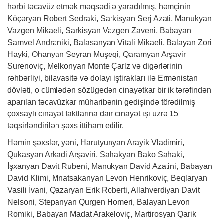
hərbi təcavüz etmək məqsədilə yaradılmış, həmçinin
Köçəryan Robert Sedraki, Sarkisyan Serj Azati, Manukyan
Vazgen Mikaeli, Sarkisyan Vazgen Zaveni, Babayan
Samvel Andraniki, Balasanyan Vitali Mikaeli, Balayan Zori
Hayki, Ohanyan Seyran Muşeqi, Qaramyan Arşavir
Surenoviç, Melkonyan Monte Çarlz və digərlərinin
rəhbərliyi, bilavasitə və dolayı iştirakları ilə Ermənistan
dövləti, o cümlədən sözügedən cinayətkar birlik tərəfindən
aparılan təcavüzkar müharibənin gedişində törədilmiş
çoxsaylı cinayət faktlarına dair cinayət işi üzrə 15
təqsirləndirilən şəxs ittiham edilir.
Həmin şəxslər, yəni, Harutyunyan Arayik Vladimiri,
Qukasyan Arkadi Arşaviri, Sahakyan Bako Sahaki,
İşxanyan Davit Rubeni, Manukyan David Azatini, Babayan
David Klimi, Mnatsakanyan Levon Henrikoviç, Beqlaryan
Vasili İvani, Qazaryan Erik Roberti, Allahverdiyan Davit
Nelsoni, Stepanyan Qurgen Homeri, Balayan Levon
Romiki, Babayan Madat Arakeloviç, Martirosyan Qarik