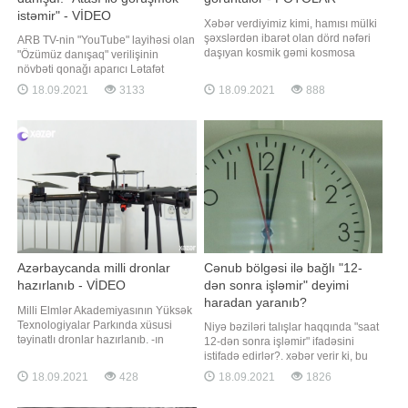
istəmir" - VİDEO
Xəbər verdiyimiz kimi, hamısı mülki
şəxslərdən ibarət olan dörd nəfəri
ARB TV-nin "YouTube" layihəsi olan
daşıyan kosmik gəmi kosmosa
"Özümüz danışaq" verilişinin
göndərilib. "Qafqazinfo" xəbər verir
növbəti qonağı aparıcı Lətafət
ki, "SpaceX" kosmos turistlərinin ilk
Ələkbərova olub. Tanınmış aparıcı
18.09.2021
3133
18.09.2021
888
görüntülərini yayımlayıb. Həmin
tək övlad böyütməyin çətin
görüntüləri təqdim edirik:
olduğunu deyib:. "Qızım artıq məni
başa düşür. Çox yaxşı dost
olmuşuq. Musiqini çox sevir. Vokal
dərsi alır. Qızımın 1
Azərbaycanda milli dronlar
Cənub bölgəsi ilə bağlı "12-
hazırlanıb - VİDEO
dən sonra işləmir" deyimi
haradan yaranıb?
Milli Elmlər Akademiyasının Yüksək
Texnologiyalar Parkında xüsusi
Niyə bəziləri talışlar haqqında "saat
təyinatlı dronlar hazırlanıb. -ın
12-dən sonra işləmir" ifadəsini
məlumatına görə, pilotsuz uçuş
istifadə edirlər?. xəbər verir ki, bu
aparatları sifarişlər əsasında yerli
barədə aparıcı, nitq təlimçisi Cəlalə
18.09.2021
428
18.09.2021
1826
mütəxəssislər tərəfindən hazırlanıb.
Nəzəroğlu sosial şəbəkədə
Dronlari uçuş vaxtları, yükdaşıma və
paylaşım edib. O bildirib ki, bu