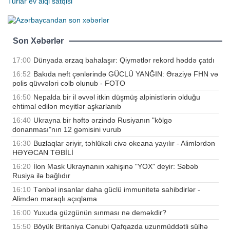
Turlar
ev alqi satqisi
Son Xəbərlər
17:00
Dünyada ərzaq bahalaşır: Qiymətlər rekord həddə çatdı
16:52
Bakıda neft çənlərində GÜCLÜ YANĞIN: Əraziyə FHN və
polis qüvvələri cəlb olunub - FOTO
16:50
Nepalda bir il əvvəl itkin düşmüş alpinistlərin olduğu
ehtimal edilən meyitlər aşkarlanıb
16:40
Ukrayna bir həftə ərzində Rusiyanın "kölgə
donanması"nın 12 gəmisini vurub
16:30
Buzlaqlar əriyir, təhlükəli civə okeana yayılır - Alimlərdən
HƏYƏCAN TƏBİLİ
16:20
İlon Mask Ukraynanın xahişinə "YOX" deyir: Səbəb
Rusiya ilə bağlıdır
16:10
Tənbəl insanlar daha güclü immunitetə sahibdirlər -
Alimdən maraqlı açıqlama
16:00
Yuxuda güzgünün sınması nə deməkdir?
15:50
Böyük Britaniya Cənubi Qafqazda uzunmüddətli sülhə