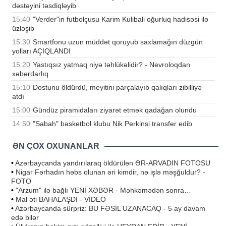
dəstəyini təsdiqləyib
15:40
"Verder"in futbolçusu Karim Kulibali oğurluq hadisəsi ilə
üzləşib
15:30
Smartfonu uzun müddət qoruyub saxlamağın düzgün
yolları AÇIQLANDI
15:20
Yastıqsız yatmaq niyə təhlükəlidir? - Nevroloqdan
xəbərdarlıq
15:10
Dostunu öldürdü, meyitini parçalayıb qalıqları zibilliyə
atdı
15:00
Gündüz piramidaları ziyarət etmək qadağan olundu
14:50
"Sabah" basketbol klubu Nik Perkinsi transfer edib
ƏN ÇOX OXUNANLAR
•
Azərbaycanda yandırılaraq öldürülən ƏR-ARVADIN FOTOSU
•
Nigar Fərhadın həbs olunan əri kimdir, nə işlə məşğuldur? -
FOTO
•
"Arzum" ilə bağlı YENİ XƏBƏR - Məhkəmədən sonra…
•
Mal əti BAHALAŞDI - VİDEO
•
Azərbaycanda sürpriz: BU FƏSİL UZANACAQ - 5 ay davam
edə bilər