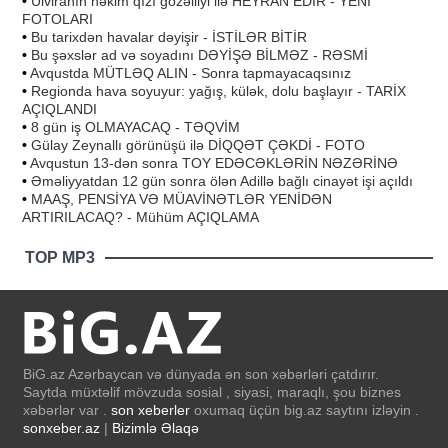
•
Ülviranın həkim qızı gözəlliyi ilə HEYRAN EDİR - YENİ
FOTOLARI
•
Bu tarixdən havalar dəyişir - İSTİLƏR BİTİR
•
Bu şəxslər ad və soyadını DƏYİŞƏ BİLMƏZ - RƏSMİ
•
Avqustda MÜTLƏQ ALIN - Sonra tapmayacaqsınız
•
Regionda hava soyuyur: yağış, külək, dolu başlayır - TARİX
AÇIQLANDI
•
8 gün iş OLMAYACAQ - TƏQVİM
•
Gülay Zeynallı görünüşü ilə DİQQƏT ÇƏKDİ - FOTO
•
Avqustun 13-dən sonra TOY EDƏCƏKLƏRİN NƏZƏRİNƏ
•
Əməliyyatdan 12 gün sonra ölən Adillə bağlı cinayət işi açıldı
•
MAAŞ, PENSİYA VƏ MÜAVİNƏTLƏR YENİDƏN
ARTIRILACAQ? - Mühüm AÇIQLAMA
TOP MP3
BiG.az Azərbaycan və dünyada ən son xəbərləri çatdırır.
Saytda müxtəlif mövzuda sosial , siyasi, maraqlı, şou biznes
xəbərlər var .
son xeberler
oxumaq üçün big.az saytını izləyin .
sonxeber.az
|
Bizimlə Əlaqə