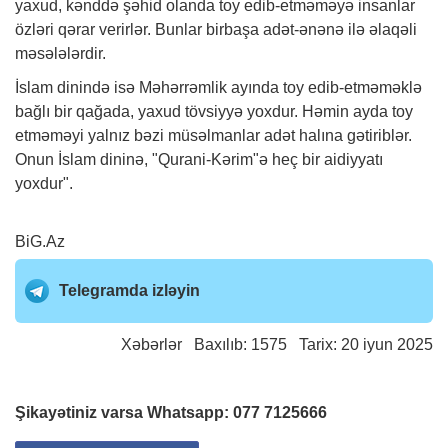
yaxud, kənddə şəhid olanda toy edib-etməməyə insanlar
özləri qərar verirlər. Bunlar birbaşa adət-ənənə ilə əlaqəli
məsələlərdir.
İslam dinində isə Məhərrəmlik ayında toy edib-etməməklə
bağlı bir qağada, yaxud tövsiyyə yoxdur. Həmin ayda toy
etməməyi yalnız bəzi müsəlmanlar adət halına gətiriblər.
Onun İslam dininə, "Qurani-Kərim"ə heç bir aidiyyatı
yoxdur".
BiG.Az
Telegramda izləyin
Xəbərlər
Baxılıb: 1575 Tarix: 20 iyun 2025
Şikayətiniz varsa Whatsapp:
077 7125666