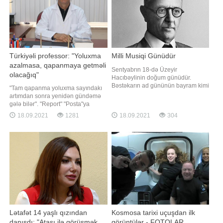
Türkiyəli professor: "Yoluxma
Milli Musiqi Günüdür
azalmasa, qapanmaya getməli
Sentyabrın 18-də Üzeyir
olacağıq"
Hacıbəylinin doğum günüdür.
Bəstəkarın ad gününün bayram kimi
"Tam qapanma yoluxma sayındakı
qeyd edilməsi ənənəsinin əsasını
artımdan sonra yenidən gündəmə
maestro Niyazi qoyub. BİG.AZ xəbər
gələ bilər". "Report" "Posta"ya
verir ki, görkəmli bəstəkar və dirijor
istinadən xəbər verir ki, bunu
18.09.2021
1281
18.09.2021
304
Niyazi Üzeyir bəyin vəfatından
türkiyəli professor Faruk Aydın
sonra hər il bu günü qeyd edərmiş.
deyib. "Qış çox ağır keçəcək.
1995-ci ildə isə Prezident Heydər
Qapanmaya getməmək üçün
Əliyevi
mübarizə aparırıq. Amma yoluxma
sayını azalda bilməsək
Lətafət 14 yaşlı qızından
Kosmosa tarixi uçuşdan ilk
danışdı: "Atası ilə görüşmək
görüntülər - FOTOLAR