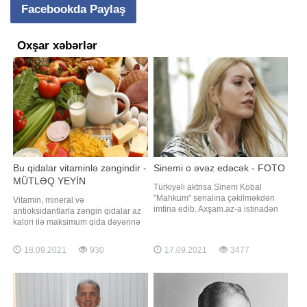
Facebookda Paylaş
Oxşar xəbərlər
Bu qidalar vitaminlə zəngindir -
Sinemi o əvəz edəcək - FOTO
MÜTLƏQ YEYİN
Türkiyəli aktrisa Sinem Kobal
"Mahkum" serialına çəkilməkdən
Vitamin, mineral və
imtina edib. Axşam.az-a istinadən
antioksidantlarla zəngin qidalar az
xəbər verir ki, buna səbəb isə
kalori ilə maksimum qida dəyərinə
aktrisanın qızına vaxt ayırmaq
malik məhsullardır. Bu tip qida
istəməsi olub. Ekran işində Onur
məhsullarına, həmçinin super
18.09.2021
930
17.09.2021
3477
Tunanın tərəf müqabili isə Seray
qidalar da deyilir. -ın məlumatına
Kaya olub. Qeyd edək ki, serialda
görə, Azərbaycan Qida
İsmayıl Hacıoğlu da yer alacaq
Təhlükəsizliyi İnstitutundan bildirilib
ki, gündəlik qida rasionunda super
qidaların istehlakın