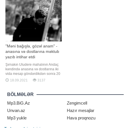
küləyə davamlılığı ilə fərqlənir.
deyim talışların fiziki işlərinə görə
Həmçinin uçuş trayektoriyasını
yaranıb:. "Çox təəssüf ki, bizdə
bəziləri insanlar
"Məni bağışla, gözəl anam" -
anasına və dostlarına məktub
yazıb intihar etdi
Şırnakın Uludere mahalının Andaç
kəndində anasına və dostlarına iki
vida mesajı göndərdikdən sonra 20
yaşlı bir gənc 35 metr yüksəklikdəki
18.09.2021
3137
uçurumdan tullanaraq intihar edib.
Anasına göndərdiyi mesajda gəncin
"Məni bağışla, gözəl anam.
BÖLMƏLƏR
Qardaşlarıma və dostlarıma vaxt
ayırmadan köçüb getdim"
Mp3.BiG.Az
Zengimcell
Unvan.az
Hazır mesajlar
Mp3 yukle
Hava proqnozu