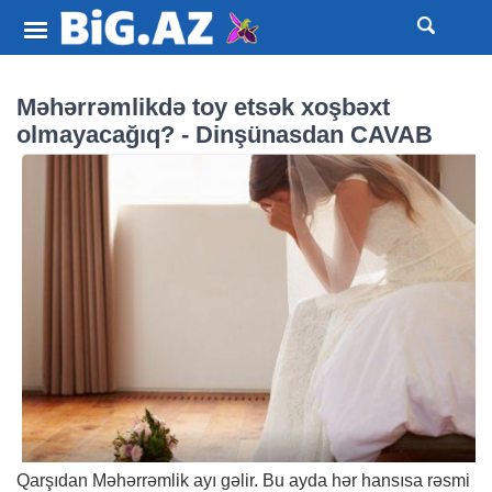
Məhərrəmlikdə toy etsək xoşbəxt
olmayacağıq? - Dinşünasdan CAVAB
Qarşıdan Məhərrəmlik ayı gəlir. Bu ayda hər hansısa rəsmi