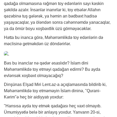
qadağa olmamasına rəğmən toy edənlərin sayı kəskin
şəkildə azalır. İnsanlar inanırlar ki, toy etsələr Allahın
qəzəbinə tuş gələrək, ya həmin an bədbəxt hadisə
yaşayacaqlar, ya öləndən sonra cəhənnəmdə yanacaqlar,
ya da ömür boyu xoşbəxtlik üzü görməyəcəklər.
Hətta bu inanca görə, Məhərrəmlikdə toy edənlərin də
məclisinə getməkdən üz döndərirlər.
Bəs bu inanclar nə qədər əsaslıdır? İslam dini
Məhərrəmlikdə toy etməyi qadağan edirmi? Bu ayda
evlənsək xoşbəxt olmayacağıq?
Dinşünas Elşad Miri Lent.az-a açıqlamasında bildirib ki,
Məhərrəmlikdə toy etməməyin İslam dininə, "Qurani-
Kərim"ə heç bir aidiyyatı yoxdur:
"Hansısa ayda toy etmək qadağası heç vaxt olmayıb.
Ümumiyyətlə belə bir anlayış yoxdur. Yanvarın 20-si,