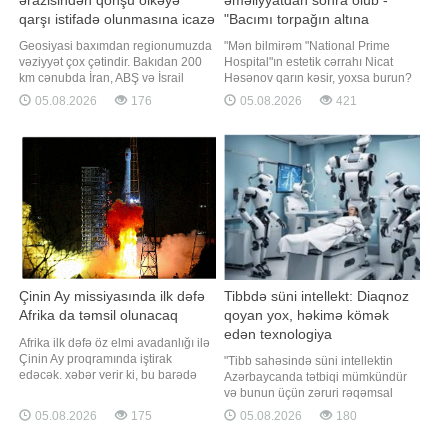
ərazisindən qonşu ölkəyə
əməliyyatdan sonra ölüb -
qarşı istifadə olunmasına icazə
"Bacımı torpağın altına
verməz - Hikmət Hacıyev
qoydu..."
Geosiyasi baxımdan regionumuzda
"Mən bilmirəm "National Prime
vəziyyət çox çətindir. Bakıdan 200
Hospital"ın estetik cərrahı Nicat
km cənubda İran, ABŞ və İsrail
Həsənov qarın kəsir, yoxsa burun?
arasında müharibə gedir. 200 km
Onu bilirəm ki, bu həkim 35 yaşlı bir
05.08.2026
176
05.08.2026
421
şimalda isə Rusiya-Ukrayna
qadını torpağın altına qoydu. Bu
müharibəsi davam edir. Türkiyənin
iddialarla "Qafqazinfo"ya adıçəkilən
"Milliyet" qəzeti xəbər verir ki, bu
həkim tərəfindən icra olunan
barədə Azərbaycan Prezidentinin
əməliyyatdan sonra vəfat edən
köməkçisi - Azərbaycan
Nərmin Zeynalovanı
Respublikas
Çinin Ay missiyasında ilk dəfə
Tibbdə süni intellekt: Diaqnoz
Afrika da təmsil olunacaq
qoyan yox, həkimə kömək
edən texnologiya
Afrika ilk dəfə öz elmi avadanlığı ilə
Çinin Ay proqramında iştirak
"Tibb sahəsində süni intellektin
edəcək. xəbər verir ki, bu barədə
Azərbaycanda tətbiqi mümkündür
"Global Times" (GT) qəzeti məlumat
və bunun üçün zəruri rəqəmsal
yayıb. Cənubi Afrika Radio
infrastruktur tədricən formalaşır.
05.08.2026
175
05.08.2026
180
Astronomiya Rəsədxanasının
Təsadüfi deyil ki, ölkədə qəbul
Africa2Moon missiyasının direktoru
olunmuş 2025-2028-ci illər üzrə