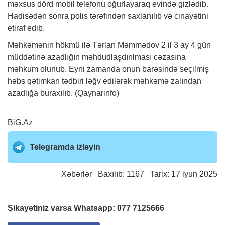
məxsus dörd mobil telefonu oğurlayaraq evində gizlədib.
Hadisədən sonra polis tərəfindən saxlanılıb və cinayətini
etiraf edib.
Məhkəmənin hökmü ilə Tərlan Məmmədov 2 il 3 ay 4 gün
müddətinə azadlığın məhdudlaşdırılması cəzasına
məhkum olunub. Eyni zamanda onun barəsində seçilmiş
həbs qətimkan tədbiri ləğv edilərək məhkəmə zalından
azadlığa buraxılıb. (Qaynarinfo)
BiG.Az
Telegramda izləyin
Xəbərlər
Baxılıb: 1167 Tarix: 17 iyun 2025
Şikayətiniz varsa Whatsapp:
077 7125666