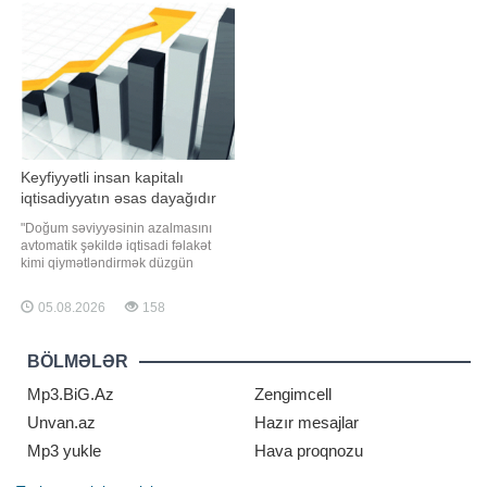
və regional proqram meneceri Karla
Süni İntellekt Strategiyası
Mitçell bildirib ki, Afrika Kosmo
çərçivəsində səhiyyədə tibbi
məlumatların vahid informasiya
mühitində inteqrasiyas
Keyfiyyətli insan kapitalı
iqtisadiyyatın əsas dayağıdır
"Doğum səviyyəsinin azalmasını
avtomatik şəkildə iqtisadi fəlakət
kimi qiymətləndirmək düzgün
yanaşma deyil. Müasir dövrdə
dövlətlərin inkişaf səviyyəsi təkcə
05.08.2026
158
əhalinin sayı ilə deyil, insan
kapitalının keyfiyyəti, innovasiya
potensialı və əmək məhsuldarlığı ilə
BÖLMƏLƏR
müəyyən olunur. Buna görə də əsa
Mp3.BiG.Az
Zengimcell
Unvan.az
Hazır mesajlar
Mp3 yukle
Hava proqnozu