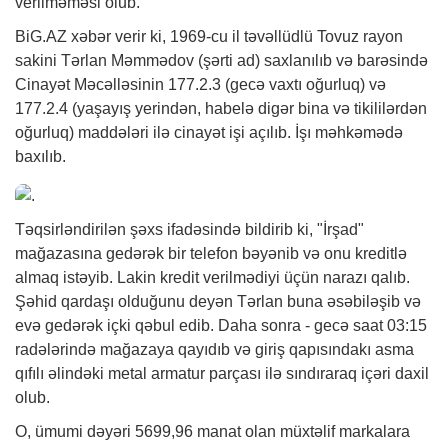
verilməməsi olub.
BiG.AZ
xəbər
verir ki, 1969-cu il təvəllüdlü Tovuz rayon
sakini Tərlan Məmmədov (şərti ad) saxlanılıb və barəsində
Cinayət Məcəlləsinin 177.2.3 (gecə vaxtı oğurluq) və
177.2.4 (yaşayış yerindən, habelə digər bina və tikililərdən
oğurluq) maddələri ilə cinayət işi açılıb. İşı məhkəmədə
baxılıb.
Təqsirləndirilən şəxs ifadəsində bildirib ki, "İrşad"
mağazasına gedərək bir telefon bəyənib və onu kreditlə
almaq istəyib. Lakin kredit verilmədiyi üçün narazı qalıb.
Şəhid qardaşı olduğunu deyən Tərlan buna əsəbiləşib və
evə gedərək içki qəbul edib. Daha sonra - gecə saat 03:15
radələrində mağazaya qayıdıb və giriş qapısındakı asma
qıfılı əlindəki metal armatur parçası ilə sındıraraq içəri daxil
olub.
O, ümumi dəyəri 5699,96 manat olan müxtəlif markalara