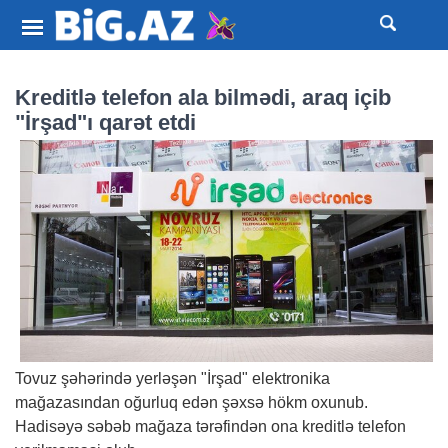
Kreditlə telefon ala bilmədi, araq içib
"İrşad"ı qarət etdi
Tovuz şəhərində yerləşən "İrşad" elektronika
mağazasından oğurluq edən şəxsə hökm oxunub.
Hadisəyə səbəb mağaza tərəfindən ona kreditlə telefon