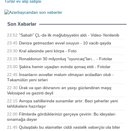
Turlar
ev alqi satqisi
Son Xəbərlər
23:52
"Sabah" ÇL-də ilk məğlubiyyətini aldı - Video-Yenilənib
23:45
Dənizə getməzdən əvvəl oxuyun - 10 vacib qayda
23:30
Kral ailəsində yeni körpə - Foto
23:15
Ronaldonun 30 milyonluq "oyuncaq"ları... - Fotolar
23:00
Şakira həmin uşaqları evində qonaq etdi - Fotolar
22:45
İnsanların əvvəllər məlum olmayan əcdadları olub -
Təkamülün yeni sirləri
22:30
Ürək və qan dövranını ən yaxşı gücləndirən məşq:
Velosiped və gəzinti deyil
22:15
Avropa sahillərində sunamilər artır: Bəzi şəhərlər yeni
təhlükələrə hazırlaşır
22:00
Filmlərdə gördüklərinizi gerçəyə çevirin: Bu ideyaları
sınamağa dəyər
21:45
Qulaqdakı bu əlamətlər ciddi xəstəlik xəbərçisi ola bilər