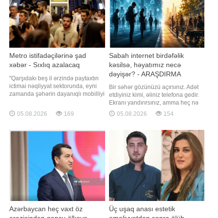
Metro istifadəçilərinə şad
Sabah internet birdəfəlik
xəbər - Sıxlıq azalacaq
kəsilsə, həyatımız necə
dəyişər? - ARAŞDIRMA
"Qarşıdakı beş il ərzində paytaxtın
ictimai nəqliyyat sektorunda, eyni
Bir səhər gözünüzü açırsınız. Adət
zamanda şəhərin dayanıqlı mobilliyi
etdiyiniz kimi, əliniz telefona gedir.
istiqamətində əsaslı dönüş nöqtəsi
Ekranı yandırırsınız, amma heç nə
yaranacaq". "Qafqazinfo" xəbər verir
açılmır. WhatsApp işləmir, Instagram
05.08.2026
169
05.08.2026
154
ki, "Bakı Metropoliteni"nin mətbuat
yenilənmir, bank tətbiqi cavab
xidmətinin rəhbəri Bəxtiyar
vermir, xəbər saytları açılmır. "Yəqin
Məmmədov jurnalistlərə
internet zəifdir", - deyib modemi
açıqlamasınd
söndürüb-yandırırsınız. Bir neçə
dəqiqə sonr
Azərbaycan heç vaxt öz
Üç uşaq anası estetik