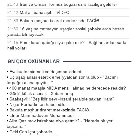
21:43
İran və Oman Hörmüz boğazı üzrə razılığa gəldilər
21:42
Mal əti bahalaşıb - VİDEO
21:33
Bakıda məşhur ticarət mərkəzində FACİƏ
21:30
16 yaşına çatmayan uşaqlar sosial şəbəkələrdə hesab
yarada bilməyəcək
21:15
Pomidorun qabığı niyə qalın olur? - Bağbanlardan sadə
həll yolları
ƏN ÇOX OXUNANLAR
•
Evakuator xidməti və daşınma xidməti
•
Üç uşaq anası estetik əməliyyatdan sonra ölüb - "Bacımı
torpağın altına qoydu..."
•
400 manat maaşla MİDA mənzili almaq nə dərəcədə realdır?
•
Güclü külək əsəcək - Xəbərdarlıq
•
Saakaşvili: "Beş ildir qeyri-insani şəraitdə saxlanılıram"
•
Nigar Fərhadın əri həbs edildi
•
Bakıda məşhur ticarət mərkəzində FACİƏ
•
Elnur Məmmədovun Muhammədi
•
Alim Qasımov istirahətə niyə getmir? - "Harada bir yer
tapsam..."
•
Ceki Çan İçərişəhərdə