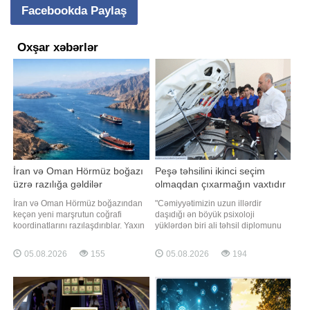
Facebookda Paylaş
Oxşar xəbərlər
İran və Oman Hörmüz boğazı
Peşə təhsilini ikinci seçim
üzrə razılığa gəldilər
olmaqdan çıxarmağın vaxtıdır
İran və Oman Hörmüz boğazından
"Cəmiyyətimizin uzun illərdir
keçən yeni marşrutun coğrafi
daşıdığı ən böyük psixoloji
koordinatlarını razılaşdırıblar. Yaxın
yüklərdən biri ali təhsil diplomunu
vaxtlarda bununla bağlı birgə
uğurun yeganə açarı hesab
bəyanat dərc oluna bilər. TASS-a
etməsidir. "Ali təhsili olsun,
05.08.2026
155
05.08.2026
194
istinadən xəbər verir ki, bu barədə
ixtisasının fərqi yoxdur" düşüncəsi
İran Xarici İşlər Nazirliyinin
minlərlə gəncin real bacarıq və
nümayəndəsi İsmayıl Bəqai bildirib.
potensialını kölgədə qoymaqla
"Tərəflərin nəzərdən keçirdiy
yanaşı, əmək bazarında da ciddi
disbalan