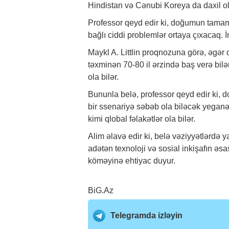
Hindistan və Cənubi Koreya da daxil ol
Professor qeyd edir ki, doğumun tamami
bağlı ciddi problemlər ortaya çıxacaq. İn
Maykl A. Littlin proqnozuna görə, əgər
təxminən 70-80 il ərzində baş verə bil
ola bilər.
Bununla belə, professor qeyd edir ki,
bir ssenariyə səbəb ola biləcək yegan
kimi qlobal fəlakətlər ola bilər.
Alim əlavə edir ki, belə vəziyyətlərdə y
adətən texnoloji və sosial inkişafın əs
köməyinə ehtiyac duyur.
BiG.Az
Telegramda izləyin