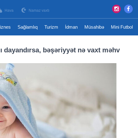
Hava
Namaz vaxtı
iznes
Sağlamlıq
Turizm
İdman
Müsahibə
Mini Futbol
ı dayandırsa, bəşəriyyət nə vaxt məhv