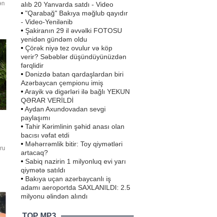
ən
alıb 20 Yanvarda satdı - Video
•
"Qarabağ" Bakıya məğlub qayıdır
- Video-Yenilənib
•
Şakiranın 29 il əvvəlki FOTOSU
k
yenidən gündəm oldu
•
Çörək niyə tez ovulur və köp
verir? Səbəblər düşündüyünüzdən
fərqlidir
•
Dənizdə batan qardaşlardan biri
Azərbaycan çempionu imiş
•
Arayik və digərləri ilə bağlı YEKUN
QƏRAR VERİLDİ
•
Aydan Axundovadan sevgi
paylaşımı
•
Tahir Kərimlinin şəhid anası olan
bacısı vəfat etdi
•
Məhərrəmlik bitir: Toy qiymətləri
ru
artacaq?
•
Sabiq nazirin 1 milyonluq evi yarı
qiymətə satıldı
•
Bakıya uçan azərbaycanlı iş
.
adamı aeroportda SAXLANILDI: 2.5
d
milyonu əlindən alındı
TOP MP3