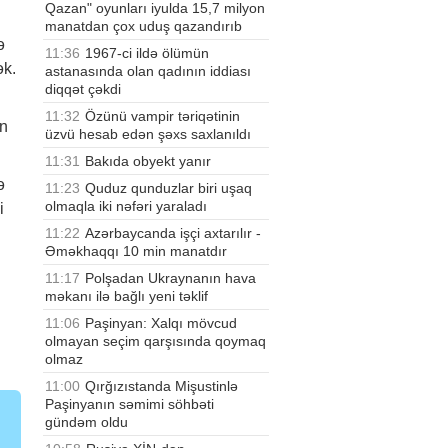
Qazan" oyunları iyulda 15,7 milyon
manatdan çox uduş qazandırıb
ə
11:36
1967-ci ildə ölümün
ək.
astanasında olan qadının iddiası
diqqət çəkdi
11:32
Özünü vampir təriqətinin
ən
üzvü hesab edən şəxs saxlanıldı
11:31
Bakıda obyekt yanır
ə
11:23
Quduz qunduzlar biri uşaq
olmaqla iki nəfəri yaraladı
i
11:22
Azərbaycanda işçi axtarılır -
Əməkhaqqı 10 min manatdır
11:17
Polşadan Ukraynanın hava
məkanı ilə bağlı yeni təklif
11:06
Paşinyan: Xalqı mövcud
olmayan seçim qarşısında qoymaq
olmaz
11:00
Qırğızıstanda Mişustinlə
Paşinyanın səmimi söhbəti
gündəm oldu