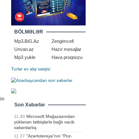
BÖLMƏLƏR
Mp3.BiG.Az
Zengimcell
Unvan.az
Hazır mesajlar
Mp3 yukle
Hava proqnozu
Turlar
ev alqi satqisi
rin
Son Xəbərlər
11:40
Microsoft Mağazasından
yüklənən tətbiqlərlə bağlı vacib
xəbərdarlıq
11:37
"Azərlotereya"nın "Poz-