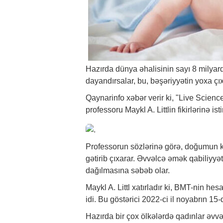
Hazırda dünya əhalisinin sayı 8 milyar
dayandırsalar, bu, bəşəriyyətin yoxa çı
Qaynarinfo
xəbər
verir ki, "Live Scien
professoru Maykl A. Littlin fikirlərinə is
Professorun sözlərinə görə, doğumun 
gətirib çıxarar. Əvvəlcə əmək qabiliyyət
dağılmasına səbəb olar.
Maykl A. Littl xatırladır ki, BMT-nin h
idi. Bu göstərici 2022-ci il noyabrın 15-
Hazırda bir çox ölkələrdə qadınlar əvv