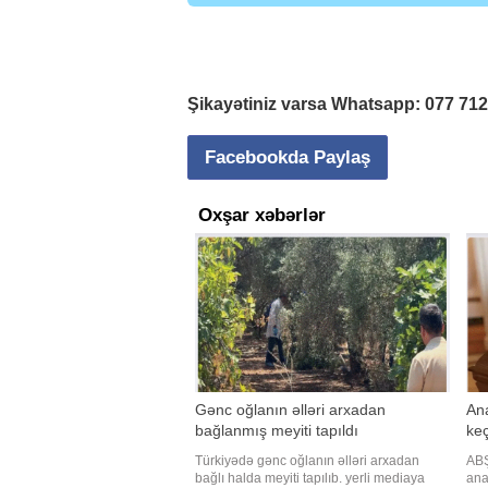
Şikayətiniz varsa Whatsapp:
077 71
Facebookda Paylaş
Oxşar xəbərlər
Gənc oğlanın əlləri arxadan
Ana
bağlanmış meyiti tapıldı
keç
Türkiyədə gənc oğlanın əlləri arxadan
ABŞ
bağlı halda meyiti tapılıb. yerli mediaya
ana