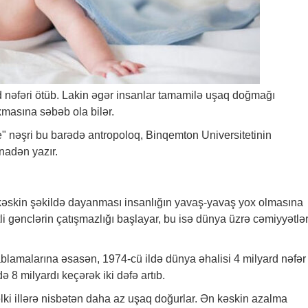
d nəfəri ötüb. Lakin əgər insanlar tamamilə uşaq doğmağı
xmasına səbəb ola bilər.
ce" nəşri bu barədə antropoloq, Binqemton Universitetinin
tinadən yazır.
kəskin şəkildə dayanması insanlığın yavaş-yavaş yox olmasına
li gənclərin çatışmazlığı başlayar, bu isə dünya üzrə cəmiyyətlə
esablamalarına əsasən, 1974-cü ildə dünya əhalisi 4 milyard nəfər
də 8 milyardı keçərək iki dəfə artıb.
əlki illərə nisbətən daha az uşaq doğurlar. Ən kəskin azalma