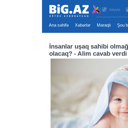
Valyuta
Ana səhifə
Xəbərlər
Maraqlı
Şou b
İnsanlar uşaq sahibi olmağ
olacaq? - Alim cavab verdi