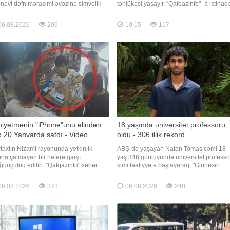
nəvi dəfn mərasimi əvəzinə simvolik
təhlükəsi yaşayır. "Qafqazinfo" -a istinad
 təşkil edib. xarici mediaya istinadla
xəbər verir ki, universitetdə oxuyan
ər verir ki, qadının anası Delfiya Uilson
tələbələrin digər özəl universitetlərə
6.08.2026
206
10:15
117
lığında dəfn mərasimlərini sevmədiyini
köçürülməsi haqda qərar verilib, lakin
dirib və ölümündən sonra onun şərəfinə
qərar bir çox müəllimlərə, eləcə də texni
əm deyil, bayra
niyetmənin "iPhone"unu əlindən
18 yaşında universitet professoru
b 20 Yanvarda satdı - Video
oldu - 306 illik rekord
taxtın Nizami rayonunda yetkinlik
ABŞ-də yaşayan Natan Tomas cəmi 18
ına çatmayan bir nəfərə qarşı
yaş 346 günlüyündə universitet professo
ğunçuluq edilib. "Qafqazinfo" xəbər
kimi fəaliyyətə başlayaraq, "Ginnesin
ir ki, naməlum şəxs zərərçəkənin əlində
Rekordlar Kitabı"na düşüb. "Qafqazinfo"
n, dəyəri 1750 manat təşkil edən
xəbər verir ki, bu barədə "Ginnesin
6.08.2026
373
06.08.2026
248
hone 16" mobil telefonu alaraq hadisə
Rekordlar Kitabı" təşkilatı açıqlama yayıb
indən uzaqlaşıb. Nizami Rayon Polis
Bildirilir ki, Tomas 2023-cü ilin avqustun
rəsinin 24-c