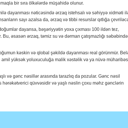
maqla bir sıra ölkələrdə müşahidə olunur.
lə dayanması nəticəsində ərzaq istehsalı və səhiyyə xidməti il
sanların sayı azalsa da, ərzaq və tibbi resurslar qıtlığa çevriləc
 doğumlar dayansa, bəşəriyyətin yoxa çıxması 100 ildən tez,
ər. Bu, əsasən ərzaq, təmiz su və dərman çatışmazlığı səbəbind
 doğumun kəskin və qlobal şəkildə dayanması real görünmür. Bel
ə amil yüksək yoluxuculuğa malik xəstəlik və ya nüvə müharibəs
aşlı və gənc nəsillər arasında tarazlıq da pozular. Gənc nəsil
as hərəkətverici qüvvəsidir və yaşlı nəslin çoxu məhz gənclərin