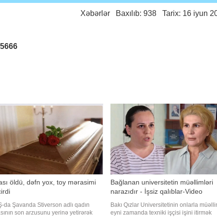
Xəbərlər
Baxılıb: 938 Tarix: 16 iyun 2
25666
sı öldü, dəfn yox, toy mərasimi
Bağlanan universitetin müəllimləri
irdi
narazıdır - İşsiz qalıblar-Video
-da Şavanda Stiverson adlı qadın
Bakı Qızlar Universitetinin onlarla müəlli
sının son arzusunu yerinə yetirərək
eyni zamanda texniki işçisi işini itirmək