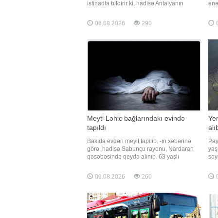
istinadla bildirir ki, hadisə Antalyanın
ənə
Kepez rayonunda baş verib. Zeytunluq
toy
ərazidə əlləri arxadan bağlanmış
xəb
06.08.2026
290
0
vəziyyətdə gənc kişinin meyiti aşkarlanıb.
sağ
Hadisə yerinə polis və təcili tibbi yardım
bil
briqadaları cəlb olunub
mat
Meyti Ləhic bağlarındakı evində
Ye
tapıldı
alı
Bakıda evdən meyit tapılıb. -ın xəbərinə
Pay
görə, hadisə Sabunçu rayonu, Nardaran
yaş
qəsəbəsində qeydə alınıb. 63 yaşlı
soy
Mübariz Məmiş oğlu Quliyevin meyiti
ver
yaşadığı Ləhic bağlar sahəsindəki evində
ola
06.08.2026
260
0
aşkarlanıb. Meyitin üzərində zorakılıq
"iP
əlamətləri olmayıb. Faktla bağlı araşdırma
yer
aparılır
İda