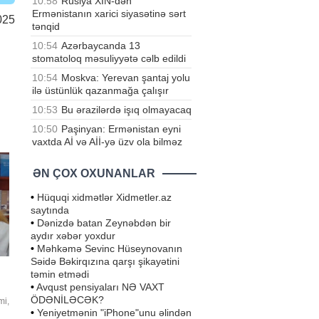
10:58
Rusiya XİN-dən
Ermənistanın xarici siyasətinə sərt
025
tənqid
10:54
Azərbaycanda 13
stomatoloq məsuliyyətə cəlb edildi
10:54
Moskva: Yerevan şantaj yolu
ilə üstünlük qazanmağa çalışır
10:53
Bu ərazilərdə işıq olmayacaq
10:50
Paşinyan: Ermənistan eyni
vaxtda Aİ və Aİİ-yə üzv ola bilməz
ƏN ÇOX OXUNANLAR
•
Hüquqi xidmətlər Xidmetler.az
saytında
•
Dənizdə batan Zeynəbdən bir
aydır xəbər yoxdur
•
Məhkəmə Sevinc Hüseynovanın
Səidə Bəkirqızına qarşı şikayətini
təmin etmədi
•
Avqust pensiyaları NƏ VAXT
ÖDƏNİLƏCƏK?
mi,
•
Yeniyetmənin "iPhone"unu əlindən