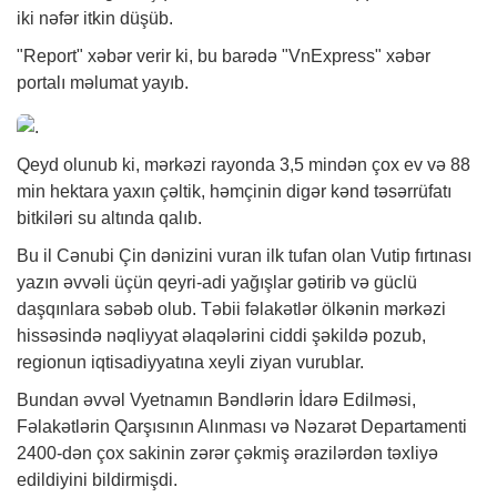
iki nəfər itkin düşüb.
"Report"
xəbər
verir ki, bu barədə "VnExpress" xəbər
portalı məlumat yayıb.
Qeyd olunub ki, mərkəzi rayonda 3,5 mindən çox ev və 88
min hektara yaxın çəltik, həmçinin digər kənd təsərrüfatı
bitkiləri su altında qalıb.
Bu il Cənubi Çin dənizini vuran ilk tufan olan Vutip fırtınası
yazın əvvəli üçün qeyri-adi yağışlar gətirib və güclü
daşqınlara səbəb olub. Təbii fəlakətlər ölkənin mərkəzi
hissəsində nəqliyyat əlaqələrini ciddi şəkildə pozub,
regionun iqtisadiyyatına xeyli ziyan vurublar.
Bundan əvvəl Vyetnamın Bəndlərin İdarə Edilməsi,
Fəlakətlərin Qarşısının Alınması və Nəzarət Departamenti
2400-dən çox sakinin zərər çəkmiş ərazilərdən təxliyə
edildiyini bildirmişdi.