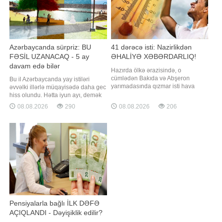
Azərbaycanda sürpriz: BU
41 dərəcə isti: Nazirlikdən
FƏSİL UZANACAQ - 5 ay
ƏHALİYƏ XƏBƏRDARLIQ!
davam edə bilər
Hazırda ölkə ərazisində, o
cümlədən Bakıda və Abşeron
Bu il Azərbaycanda yay istiləri
yarımadasında qızmar isti hava
əvvəlki illərlə müqayisədə daha gec
müşahidə olunur. Belə havanın
hiss olundu. Hətta iyun ayı, demək
bazar günü də davam edəcəyi
olar, sərin və yağışlı keçdi. Bildirilir
08.08.2026
290
08.08.2026
206
gözlənilir. Bu hava şəraitində,
ki, belə olduğu halda yay mövsümü
xüsusilə həftəsonları vətəndaşlar
oktyabra qədər uzana bilər. Yay
istirahət üçün kütləvi şəkildə su
mövsümü uzanacaqmı? Yaxın
hövzələrinə üz tutur. Lakin təəssüflə
aylarda hava durumu necə olacaq?.
qeyd olunmalıdır ki
-a danışan "Səma və Eko"
Pensiyalarla bağlı İLK DƏFƏ
AÇIQLANDI - Dəyişiklik edilir?