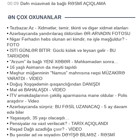
00:09
Dəfn müavinəti ilə bağlı RƏSMİ AÇIQLAMA
ƏN ÇOX OXUNANLAR
•
Tezbazar.Az - Xidmətlər, təmir, tikinti və digər xidmət elanları
•
Azərbaycanda yandırılaraq öldürülən ƏR-ARVADIN FOTOSU
•
Nigar Fərhadın həbs olunan əri kimdir, nə işlə məşğuldur? -
FOTO
•
İSTİ GÜNLƏR BİTİR: Güclü külək və leysan gəlir - BU
TARİXDƏN
•
"Arzum" ilə bağlı YENİ XƏBƏR - Məhkəmədən sonra…
•
16 yaşlı Asimanın da meyiti tapıldı
•
Məşhur müğənninin "Namus" mahnısına rəqsi MÜZAKİRƏ
YARATDI - VİDEO
•
Doğuş Xoşqədəmin qısqanclığından DANIŞDI
•
Mal əti BAHALAŞDI - VİDEO
•
İTV əməkdaşlarının çəkiliş aparmasına mane oldular - Polis
araşdırır - Video
•
Azərbaycanda sürpriz: BU FƏSİL UZANACAQ - 5 ay davam
edə bilər
•
Yaşasaydı, 35 yaşı olacaqdı…
•
Pensiyalar nə vaxt veriləcək? - TARİX AÇIQLANDI
•
Rəşad Dağlı azadlığa çıxır? - VİDEO
•
Bu şəxslər ad və soyadını DƏYİŞƏ BİLMƏZ - RƏSMİ