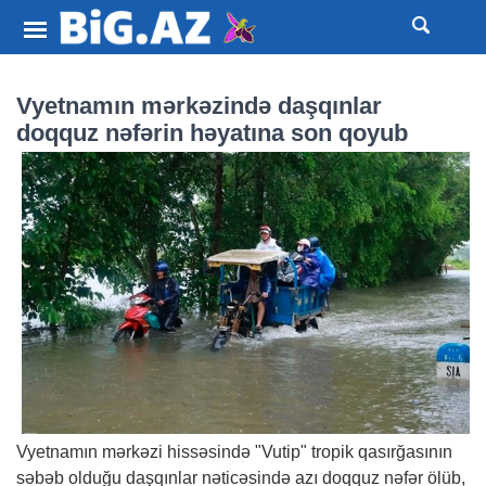
Vyetnamın mərkəzində daşqınlar
doqquz nəfərin həyatına son qoyub
Vyetnamın mərkəzi hissəsində "Vutip" tropik qasırğasının
səbəb olduğu daşqınlar nəticəsində azı doqquz nəfər ölüb,