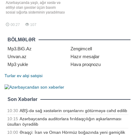
Azərbaycanda yaşlı, ağır xəstə və
əlilliyi olan şəxslər üçün baxım
sosial sığorta sisteminin yaradılması
məqsədəuyğun olardı. Bunu -a
açıqlamasında iqtisadçı Vahid
00:27
107
Əhmədov deyib. Onun sözlərinə
görə, belə sistem uzun illərdir
Avropa ölkələri və ABŞ-da tətbiq
BÖLMƏLƏR
olunur və insanların uzunmüddətli
gündəli
Mp3.BiG.Az
Zengimcell
Unvan.az
Hazır mesajlar
Mp3 yukle
Hava proqnozu
Turlar
ev alqi satqisi
Son Xəbərlər
10:30
ABŞ-də sağ xəstələrin orqanlarını götürməyə cəhd edilib
10:15
Azərbaycanda auditorlara fırıldaqçılığın aşkarlanması
üsulları öyrədilib
10:00
Əraqçi: İran və Oman Hörmüz boğazında yeni gəmiçilik