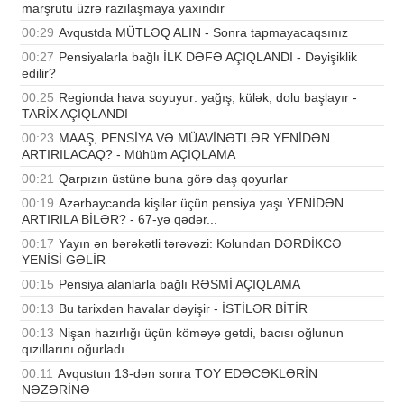
marşrutu üzrə razılaşmaya yaxındır
00:29
Avqustda MÜTLƏQ ALIN - Sonra tapmayacaqsınız
00:27
Pensiyalarla bağlı İLK DƏFƏ AÇIQLANDI - Dəyişiklik
edilir?
00:25
Regionda hava soyuyur: yağış, külək, dolu başlayır -
TARİX AÇIQLANDI
00:23
MAAŞ, PENSİYA VƏ MÜAVİNƏTLƏR YENİDƏN
ARTIRILACAQ? - Mühüm AÇIQLAMA
00:21
Qarpızın üstünə buna görə daş qoyurlar
00:19
Azərbaycanda kişilər üçün pensiya yaşı YENİDƏN
ARTIRILA BİLƏR? - 67-yə qədər...
00:17
Yayın ən bərəkətli tərəvəzi: Kolundan DƏRDİKCƏ
YENİSİ GƏLİR
00:15
Pensiya alanlarla bağlı RƏSMİ AÇIQLAMA
00:13
Bu tarixdən havalar dəyişir - İSTİLƏR BİTİR
00:13
Nişan hazırlığı üçün köməyə getdi, bacısı oğlunun
qızıllarını oğurladı
00:11
Avqustun 13-dən sonra TOY EDƏCƏKLƏRİN
NƏZƏRİNƏ