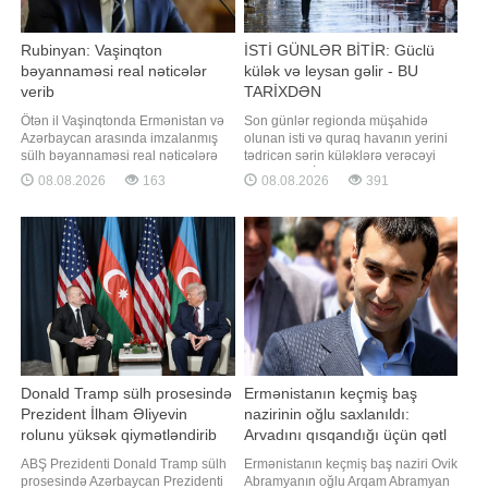
Rubinyan: Vaşinqton
İSTİ GÜNLƏR BİTİR: Güclü
bəyannaməsi real nəticələr
külək və leysan gəlir - BU
verib
TARİXDƏN
Ötən il Vaşinqtonda Ermənistan və
Son günlər regionda müşahidə
Azərbaycan arasında imzalanmış
olunan isti və quraq havanın yerini
sülh bəyannaməsi real nəticələrə
tədricən sərin küləklərə verəcəyi
gətirib çıxarıb. "Report" xəbər verir
gözlənilir. BİG.AZ -a istinadla xəbər
08.08.2026
163
08.08.2026
391
ki, bu barədə Ermənistan
verir ki, hava tətbiqi proqramlarında
parlamentinin sədri Ruben
Bakıda növbəti həftənin əvvəlindən
Rubinyan bəyannamənin
temperaturun düşəcəyi qeyd edilir.
imzalanmasının birinci ildönümü
Xüsusilə gələn həftənin sonu iki
münasibətilə etdiyi
gün yağış yağacağı
videomüraciətində bildirib. "Bi
proqnozlaşdırılır
Donald Tramp sülh prosesində
Ermənistanın keçmiş baş
Prezident İlham Əliyevin
nazirinin oğlu saxlanıldı:
rolunu yüksək qiymətləndirib
Arvadını qısqandığı üçün qətl
sifariş etdi
ABŞ Prezidenti Donald Tramp sülh
Ermənistanın keçmiş baş naziri Ovik
prosesində Azərbaycan Prezidenti
Abramyanın oğlu Arqam Abramyan