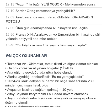
17:13
"Arzum" ilə bağlı YENİ XƏBƏR - Məhkəmədən sonra…
17:10
Sərdar Ortaç xəstəxanaya yerləşdirilib?
17:09
Azərbaycanda yandırılaraq öldürülən ƏR-ARVADIN
FOTOSU
17:00
Ötən gün Azərbaycanda 61 cinayətin üstü açılıb
16:50
Fransa XİN: Azərbaycan və Ermənistan bir il ərzində sülh
yolunda qətiyyətli addımlar atıblar
16:40
"Ən böyük arzum 107 yaşına kimi yaşamaqdır"
ƏN ÇOX OXUNANLAR
•
Tezbazar.Az - Xidmətlər, təmir, tikinti və digər xidmət elanları
•
Ən çox çörək və ət yeyən bölgələr (SİYAHI)
•
Ana oğluna qoyduğu ada görə həbs olundu
•
Aktrisa ayrıldığı ərinitəriflədi: "Bu nə yaraşıqlılıqdır"
•
2024-cü ildəki dəhşətli sunami: Bir neçə saat ərzində 230
mindən çox insan həlak oldu
•
Avqustun istisində sağlam qalmağın 10 yolu
•
Altay Bayındır karyerasını La Liqada davam etdirəcək
•
Toyuq döşünü səhv bişirirsiniz: ətin şirəli və yumşaq olması
üçün nə etməli
•
Konor Makqreqor oktaqona qayıdır