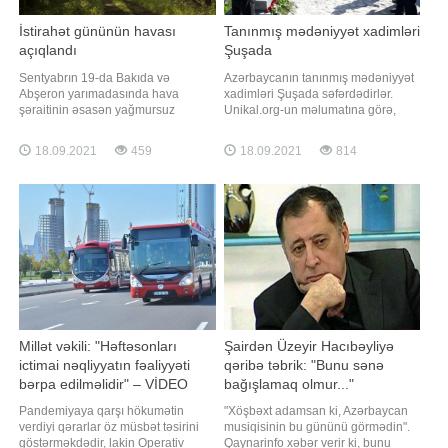
İstirahət gününün havası
Tanınmış mədəniyyət xadimləri
açıqlandı
Şuşada
Sentyabrın 19-da Bakıda və
Azərbaycanın tanınmış mədəniyyət
Abşeron yarımadasında hava
xadimləri Şuşada səfərdədirlər.
şəraitinin əsasən yağmursuz
Unikal.org-un məlumatına görə,
keçəcəyi gözlənilir. Bu barədə -a
mədəniyyət xadimləri Şuşaya səfər
Milli Hidrometeorologiya
çərçivəsində burada keçiriləcək
18.09.2021
459
18.09.2021
814
Xidmətindən məlumat verilib.
Üzeyir Hacıbəyli XII Beynəlxalq
Bildirilib ki, şimal-qərb küləyi
Musiqi Festivalına qatılacaq, dahi
gündüz cənub-şərq küləyi ilə əvəz
bəstəkarın ölməz əsərlərini 29 ildən
olunacaq. Havanın temperaturu
sonra işğaldan azad edilən Üzeyir
gecə 18-21 isti, gündüz 25-28 isti
yurdund
Millət vəkili: "Həftəsonları
Şairdən Üzeyir Hacıbəyliyə
ictimai nəqliyyatın fəaliyyəti
qəribə təbrik: "Bunu sənə
bərpa edilməlidir" – VİDEO
bağışlamaq olmur..."
Pandemiyaya qarşı hökumətin
"Xöşbəxt adamsan ki, Azərbaycan
verdiyi qərarlar öz müsbət təsirini
musiqisinin bu gününü görmədin".
göstərməkdədir, lakin Operativ
Qaynarinfo xəbər verir ki, bunu