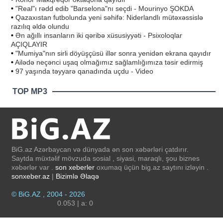
•
"Real"ı rədd edib "Barselona"nı seçdi - Mourinyo ŞOKDA
•
Qazaxıstan futbolunda yeni səhifə: Niderlandlı mütəxəssislə
razılıq əldə olundu
•
Ən ağıllı insanların iki qəribə xüsusiyyəti - Psixoloqlar
AÇIQLAYIR
•
"Mumiya"nın sirli döyüşçüsü illər sonra yenidən ekrana qayıdır
•
Ailədə neçənci uşaq olmağımız sağlamlığımıza təsir edirmiş
•
97 yaşında təyyarə qanadında uçdu - Video
TOP MP3
BiG.az Azərbaycan və dünyada ən son xəbərləri çatdırır.
Saytda müxtəlif mövzuda sosial , siyasi, maraqlı, şou biznes
xəbərlər var .
son xeberler
oxumaq üçün big.az saytını izləyin .
sonxeber.az
|
Bizimlə Əlaqə
© BiG.AZ , 2004 - 2026
0.053 | a: 0