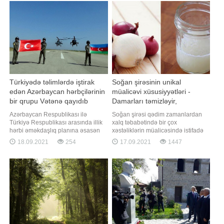
"Məni bağışla, gözəl anam.
azərbaycanlı döyüşçü Nəriman
Qardaşlarıma və dostlarıma vaxt
Abbasov rusiyalı Şamil Zavurovla
ayırmadan köçüb getdim"
qarşılaşıb. Abbasov rəqibini ilk
raunddaca nokauta salıb. Qey
Türkiyədə təlimlərdə iştirak
Soğan şirəsinin unikal
edən Azərbaycan hərbçilərinin
müalicəvi xüsusiyyətləri -
bir qrupu Vətənə qayıdıb
Damarları təmizləyir,
xərçəngdən qoruyur
Azərbaycan Respublikası ilə
Soğan şirəsi qədim zamanlardan
Türkiyə Respublikası arasında illik
xalq təbabətində bir çox
hərbi əməkdaşlıq planına əsasən
xəstəliklərin müalicəsində istifadə
keçirilən "TurAz Şahini - 2021" birgə
olunur. Soğanı və soğan şirəsini
18.09.2021
254
17.09.2021
1447
taktiki-uçuş təlimində iştirak edən
"təbii antibiotik" adlandırırlar.
Azərbaycan Hərbi Hava
Qədimdə irinli yaralar və müxtəlif
Qüvvələrinin bir qrup heyəti və
bakterial infeksiyaların
aviasiya vasitələri Vətənə qayıdıb.
müalicəsində soğan şirəsi çox
Bu barədə BİG.AZ-a Müdafiə
geniş istifadə olunurdu. Bu haqda
Nazirliyində
məlumatla