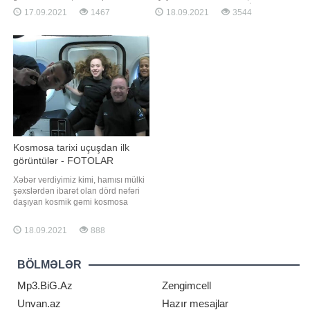
Qərargah bəzi məsələlərin həlli
nəğməkar şair, Əməkdar İncəsənət
17.09.2021
1467
18.09.2021
3544
yönündə təcili tədbirlər görməlidir.
Xadimi Baba Vəziroğlu dahi
Bunu millət vəkili Fazil Mustafa
bəstəkar Üzeyir Hacıbəylini ad
deyib. Millət vəkili hesab edir ki, həll
günü ilə əlaqədar təbrikdə yazıb.
edilməli ən vacib məsələ
Şair bildirib ki, Üzeyir bəyin vaxtsız
həftəsonları ictimai nəqliyyatın
ölümü ilə Azərbaycan musiqis
fəaliyyətini
Kosmosa tarixi uçuşdan ilk
görüntülər - FOTOLAR
Xəbər verdiyimiz kimi, hamısı mülki
şəxslərdən ibarət olan dörd nəfəri
daşıyan kosmik gəmi kosmosa
göndərilib. "Qafqazinfo" xəbər verir
ki, "SpaceX" kosmos turistlərinin ilk
18.09.2021
888
görüntülərini yayımlayıb. Həmin
görüntüləri təqdim edirik:
BÖLMƏLƏR
Mp3.BiG.Az
Zengimcell
Unvan.az
Hazır mesajlar