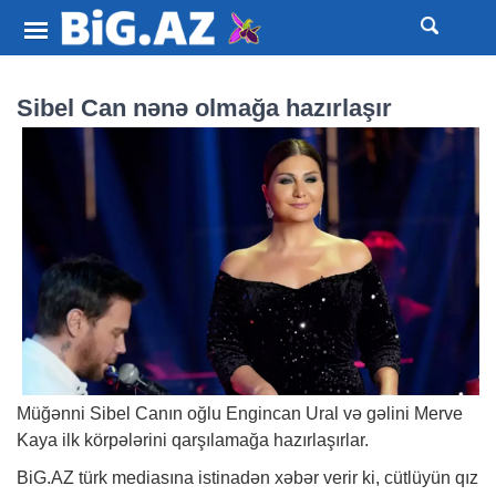
Sibel Can nənə olmağa hazırlaşır
Müğənni Sibel Canın oğlu Engincan Ural və gəlini Merve
Kaya ilk körpələrini qarşılamağa hazırlaşırlar.
BiG.AZ
türk mediasına istinadən
xəbər
verir ki, cütlüyün qız