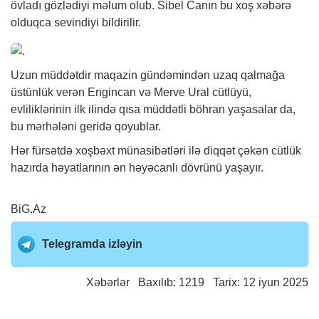
övladı gözlədiyi məlum olub. Sibel Canın bu xoş xəbərə
olduqca sevindiyi bildirilir.
Uzun müddətdir maqazin gündəmindən uzaq qalmağa
üstünlük verən Engincan və Merve Ural cütlüyü,
evliliklərinin ilk ilində qısa müddətli böhran yaşasalar da,
bu mərhələni geridə qoyublar.
Hər fürsətdə xoşbəxt münasibətləri ilə diqqət çəkən cütlük
hazırda həyatlarının ən həyəcanlı dövrünü yaşayır.
BiG.Az
Telegramda izləyin
Xəbərlər
Baxılıb: 1219 Tarix: 12 iyun 2025