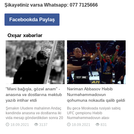
Şikayətiniz varsa Whatsapp:
077 7125666
Facebookda Paylaş
Oxşar xəbərlər
"Məni bağışla, gözəl anam" -
Nəriman Abbasov Həbib
anasına və dostlarına məktub
Nurməhəmmədovun
yazıb intihar etdi
qohumuna nokautla qalib gəldi
- VİDEO
Şırnakın Uludere mahalının Andaç
Bu gecə Moskvada rusiyalı sabiq
kəndində anasına və dostlarına iki
UFC çempionu Həbib
vida mesajı göndərdikdən sonra 20
Nurməhəmmədovun atası
yaşlı bir gənc 35 metr yüksəklikdəki
Əbdülmanaf Nurməhəmmədovun
18.09.2021
3137
18.09.2021
831
uçurumdan tullanaraq intihar edib.
xatirəsinə həsr edilən turnir keçirilib.
Anasına göndərdiyi mesajda gəncin
xəbər verir ki, yarış çərçivəsində