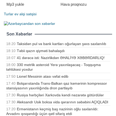
Mp3 yukle
Hava proqnozu
Turlar
ev alqi satqisi
Son Xəbərlər
18:20
Taksidən pul və bank kartları oğurlayan şəxs saxlanılıb
18:10
Təbii qazın qiyməti bahalaşdı
18:07
41 dərəcə isti: Nazirlikdən ƏHALİYƏ XƏBƏRDARLIQ!
18:00
330 metrlik asteroid Yerə yaxınlaşacaq - Toqquşma
təhlükəsi yoxdur
17:50
Lionel Messinin atası vəfat edib
17:40
Bolqarıstanda Trans-Balkan qaz kəmərinin kompressor
stansiyasının yaxınlığında dron partlayıb
17:30
Rusiya hərbçiləri Xarkovda kəndi nəzarətə götürdülər
17:30
Aleksandr Usik boksa vida qərarının səbəbini AÇIQLADI
17:20
Ermənistanın keçmiş baş nazirinin oğlu saxlanıldı:
Arvadını qısqandığı üçün qətl sifariş etdi