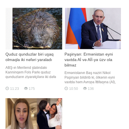
(FHN) məlumat yayıb. Bildirilib ki,
açılmamış təbiət hadisələrindən biri
əraziyə nazirliyin Dövlət Yanğından
olaraq qalır. Qaynarinfo xəbər verir
Mühafizə Xidmətinin qüvvələri cəlb
ki, "Popular Mechanics" nəşrinin
olunub. Hazırda yanğını
yazdığına görə, bu hadisə okeanı
Quduz qunduzlar biri uşaq
Paşinyan: Ermənistan eyni
olmaqla iki nəfəri yaraladı
vaxtda Aİ və Aİİ-yə üzv ola
bilməz
ABŞ-ın Merilend ştatındakı
Kanninqem Fols Parkı quduz
Ermənistanın Baş naziri Nikol
qunduzların ziyarətçilərə iki dəfə
Paşinyan bildirib ki, ölkənin eyni
hücum etməsindən sonra qismən
vaxtda həm Avropa İttifaqına (Aİ),
bağlanıb. xəbər verir ki, bu barədə
həm də Avrasiya İqtisadi İttifaqına
11:23
175
10:50
136
RİA Novosti yerli hakimiyyət
(Aİİ) üzv olması mümkün deyil.
orqanlarına istinadən məlumat
xəbər verir ki, hökumət başçısı
yayıb. Bildirilib ki, quduz qunduz
Ermənistanın Aİ-yə üzvlüyə tam
çayda üzən 13 yaşlı uşağa hücum
hazır olmasının ölkənin avtomatik
edib. Heyvan tutulduqda
şəkildə quruma qəbul ediləcəyi
anlamın