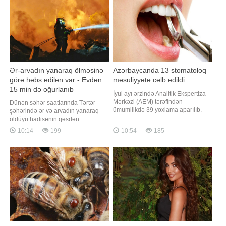
Ər-arvadın yanaraq ölməsinə
Azərbaycanda 13 stomatoloq
görə həbs edilən var - Evdən
məsuliyyətə cəlb edildi
15 min də oğurlanıb
İyul ayı ərzində Analitik Ekspertiza
Mərkəzi (AEM) tərəfindən
Dünən səhər saatlarında Tərtər
ümumilikdə 39 yoxlama aparılıb.
şəhərində ər və arvadın yanaraq
APA-ya xəbər verir ki, bu barədə
öldüyü hadisənin qəsdən
AEM-dən məlumat verilib. Bildirilib
törədilməsi bəlli olub.
10:14
199
10:54
185
ki, həmin yoxlamalardan 32-si özəl
"Qafqazinfo"nun əldə etdiyi
tibb müəssisəsində, 7-si isə fiziki
məlumata görə, hadisənin rayon
şəxsə məxsus obyektlərdə keçirilib.
sakini 1987-ci il təvəllüdlü Vüqar
Yoxlamalar zamanı müxtəlif sahələ
Baxşəliyev tərəfindən törətdiyi üzə
çıxıb. Məlum olub ki, o, sübh
saatlarında 1941-c