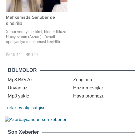
Məhkəmədə Sənubər də
dindirilib
Xəbər verdiyimiz kimi, bloqer İlduzə
Hacıyevanın (Arzum) növbəti
apellyasiya məhkəməsi keçirilib.
Axşam.az xəbər verir ki, məhkəmə
zamanı blogerin vəkillərinin təkrar
15:44
129
ekspertiza təyin edilməsi istəyi
təmin olunub. Məhkəmə qeyri-
müəyyən vaxta təyin edilib.
BÖLMƏLƏR
Məhkəmədə qəza zamanı
avtomobildə olan Sənubə
Mp3.BiG.Az
Zengimcell
Unvan.az
Hazır mesajlar
Mp3 yukle
Hava proqnozu
Turlar
ev alqi satqisi
Son Xəbərlər