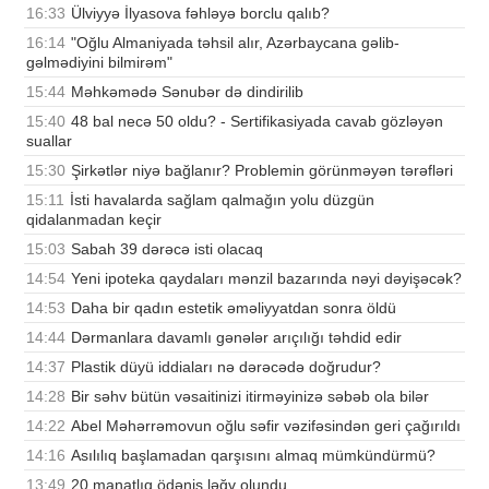
16:33
Ülviyyə İlyasova fəhləyə borclu qalıb?
16:14
"Oğlu Almaniyada təhsil alır, Azərbaycana gəlib-
gəlmədiyini bilmirəm"
15:44
Məhkəmədə Sənubər də dindirilib
15:40
48 bal necə 50 oldu? - Sertifikasiyada cavab gözləyən
suallar
15:30
Şirkətlər niyə bağlanır? Problemin görünməyən tərəfləri
15:11
İsti havalarda sağlam qalmağın yolu düzgün
qidalanmadan keçir
15:03
Sabah 39 dərəcə isti olacaq
14:54
Yeni ipoteka qaydaları mənzil bazarında nəyi dəyişəcək?
14:53
Daha bir qadın estetik əməliyyatdan sonra öldü
14:44
Dərmanlara davamlı gənələr arıçılığı təhdid edir
14:37
Plastik düyü iddiaları nə dərəcədə doğrudur?
14:28
Bir səhv bütün vəsaitinizi itirməyinizə səbəb ola bilər
14:22
Abel Məhərrəmovun oğlu səfir vəzifəsindən geri çağırıldı
14:16
Asılılıq başlamadan qarşısını almaq mümkündürmü?
13:49
20 manatlıq ödəniş ləğv olundu