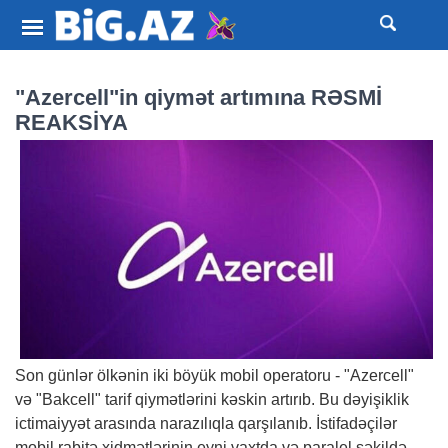
"Azercell"in qiymət artımına RƏSMİ
REAKSİYA
Son günlər ölkənin iki böyük mobil operatoru - "Azercell"
və "Bakcell" tarif qiymətlərini kəskin artırıb. Bu dəyişiklik
ictimaiyyət arasında narazılıqla qarşılanıb. İstifadəçilər
mobil rabitə xidmətlərinin eyni vaxtda və paralel şəkildə