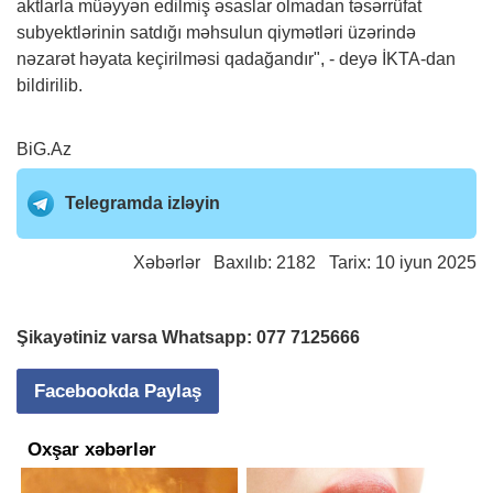
aktlarla müəyyən edilmiş əsaslar olmadan təsərrüfat
subyektlərinin satdığı məhsulun qiymətləri üzərində
nəzarət həyata keçirilməsi qadağandır", - deyə İKTA-dan
bildirilib.
BiG.Az
Telegramda izləyin
Xəbərlər
Baxılıb: 2182 Tarix: 10 iyun 2025
Şikayətiniz varsa Whatsapp:
077 7125666
Facebookda Paylaş
Oxşar xəbərlər