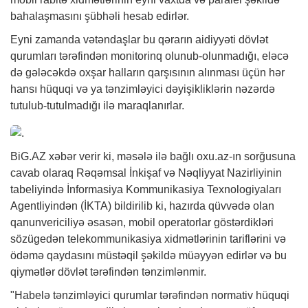
bahalaşmasını şübhəli hesab edirlər.
Eyni zamanda vətəndaşlar bu qərarın aidiyyəti dövlət
qurumları tərəfindən monitorinq olunub-olunmadığı, eləcə
də gələcəkdə oxşar halların qarşısının alınması üçün hər
hansı hüquqi və ya tənzimləyici dəyişikliklərin nəzərdə
tutulub-tutulmadığı ilə maraqlanırlar.
BiG.AZ
xəbər
verir ki, məsələ ilə bağlı oxu.az-ın sorğusuna
cavab olaraq Rəqəmsal İnkişaf və Nəqliyyat Nazirliyinin
tabeliyində İnformasiya Kommunikasiya Texnologiyaları
Agentliyindən (İKTA) bildirilib ki, hazırda qüvvədə olan
qanunvericiliyə əsasən, mobil operatorlar göstərdikləri
sözügedən telekommunikasiya xidmətlərinin tariflərini və
ödəmə qaydasını müstəqil şəkildə müəyyən edirlər və bu
qiymətlər dövlət tərəfindən tənzimlənmir.
"Habelə tənzimləyici qurumlar tərəfindən normativ hüquqi