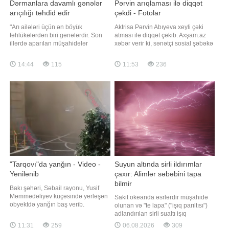
Dərmanlara davamlı gənələr
Pərvin arıqlaması ilə diqqət
arıçılığı təhdid edir
çəkdi - Fotolar
"Arı ailələri üçün ən böyük
Aktrisa Pərvin Abıyeva xeyli çəki
təhlükələrdən biri gənələrdir. Son
atması ilə diqqət çəkib. Axşam.az
illərdə aparılan müşahidələr
xəbər verir ki, sənətçi sosial şəbəkə
göstərir ki, arılar üzərində parazitlik
hesabında yeni fotolarını izləyiciləri
edən bəzi gənələr istifadə olunan
ilə bölüşüb. Paylaşımlarda onun
14:44
115
11:53
236
dərmanlara qarşı davamlılıq
nəzərəçarpacaq dərəcədə
qazanıb. Nəticədə müalicədən
arıqladığı diqqətdən yayınmayıb.
sonra onların sayı arzu olunan
Pərvin bir neçə gün əvvəl də yeni
səviyyəyə enmir və qısa müddətdə
görünüşünü nümayiş etdirərək bu
yenidən çoxalır"
nəticən
"Tarqovı"da yanğın - Video -
Suyun altında sirli ildırımlar
Yenilənib
çaxır: Alimlər səbəbini tapa
bilmir
Bakı şəhəri, Səbail rayonu, Yusif
Məmmədəliyev küçəsində yerləşən
Sakit okeanda əsrlərdir müşahidə
obyektdə yanğın baş verib.
olunan və "te lapa" ("işıq parıltısı")
"Qafqazinfo" xəbər verir ki, bununla
adlandırılan sirli sualtı işıq
bağlı Fövqəladə Hallar Nazirliyi
saçmaları alimlər üçün hələ də
11:31
259
06.08.2026
309