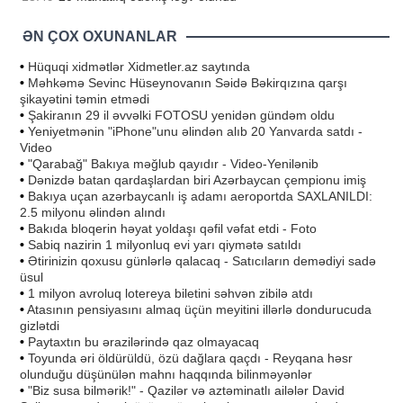
ƏN ÇOX OXUNANLAR
•
Hüquqi xidmətlər Xidmetler.az saytında
•
Məhkəmə Sevinc Hüseynovanın Səidə Bəkirqızına qarşı
şikayətini təmin etmədi
•
Şakiranın 29 il əvvəlki FOTOSU yenidən gündəm oldu
•
Yeniyetmənin "iPhone"unu əlindən alıb 20 Yanvarda satdı -
Video
•
"Qarabağ" Bakıya məğlub qayıdır - Video-Yenilənib
•
Dənizdə batan qardaşlardan biri Azərbaycan çempionu imiş
•
Bakıya uçan azərbaycanlı iş adamı aeroportda SAXLANILDI:
2.5 milyonu əlindən alındı
•
Bakıda bloqerin həyat yoldaşı qəfil vəfat etdi - Foto
•
Sabiq nazirin 1 milyonluq evi yarı qiymətə satıldı
•
Ətirinizin qoxusu günlərlə qalacaq - Satıcıların demədiyi sadə
üsul
•
1 milyon avroluq lotereya biletini səhvən zibilə atdı
•
Atasının pensiyasını almaq üçün meyitini illərlə dondurucuda
gizlətdi
•
Paytaxtın bu ərazilərində qaz olmayacaq
•
Toyunda əri öldürüldü, özü dağlara qaçdı - Reyqana həsr
olunduğu düşünülən mahnı haqqında bilinməyənlər
•
"Biz susa bilmərik!" - Qazilər və aztəminatlı ailələr David