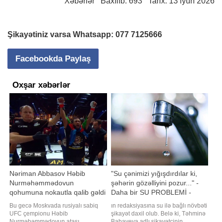
Xəbərlər
Baxılıb: 693 Tarix: 13 iyun 2026
Şikayətiniz varsa Whatsapp:
077 7125666
Facebookda Paylaş
Oxşar xəbərlər
Nəriman Abbasov Həbib
"Su çənimizi yığışdırdılar ki,
Nurməhəmmədovun
şəhərin gözəlliyini pozur..." -
qohumuna nokautla qalib gəldi
Daha bir SU PROBLEMİ -
- VİDEO
ŞİKAYƏT - AÇIQLAMA
Bu gecə Moskvada rusiyalı sabiq
ın redaksiyasına su ilə bağlı növbəti
UFC çempionu Həbib
şikayət daxil olub. Belə ki, Təhminə
Nurməhəmmədovun atası
Babayeva adlı şikayətçinin