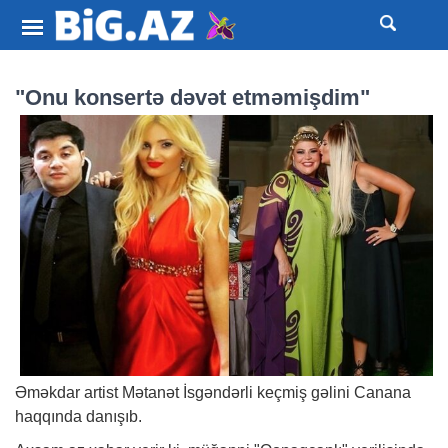
"Onu konsertə dəvət etməmişdim"
Əməkdar artist Mətanət İsgəndərli keçmiş gəlini Canana
haqqında danışıb.