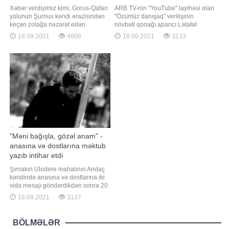
Xəbər verdiyimiz kimi, Gorus-Qafan
ARB TV-nin "YouTube" layihəsi olan
yolunun Şurnux kəndi ərazisindən
"Özümüz danışaq" verilişinin
keçən zolağa nəzarət edən
növbəti qonağı aparıcı Lətafət
Azərbaycan polisi burada hərəkət
Ələkbərova olub. Tanınmış aparıcı
18.09.2021
4608
18.09.2021
3133
edən avtomobilin üzərindəki
tək övlad böyütməyin çətin
qondarma "respublika"nın
olduğunu deyib:. "Qızım artıq məni
qondarma "bayrağı"nı elə yerindəcə
başa düşür. Çox yaxşı dost
süngü ilə qazıyıb. Sosial
olmuşuq. Musiqini çox sevir. Vokal
şəbəkələrdə yayılan məlumata
dərsi alır. Qızımın 1
görə, həmi
"Məni bağışla, gözəl anam" -
anasına və dostlarına məktub
yazıb intihar etdi
Şırnakın Uludere mahalının Andaç
kəndində anasına və dostlarına iki
vida mesajı göndərdikdən sonra 20
yaşlı bir gənc 35 metr yüksəklikdəki
18.09.2021
3137
uçurumdan tullanaraq intihar edib.
Anasına göndərdiyi mesajda gəncin
"Məni bağışla, gözəl anam.
BÖLMƏLƏR
Qardaşlarıma və dostlarıma vaxt