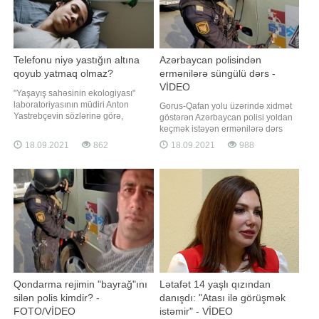
Telefonu niyə yastığın altına
Azərbaycan polisindən
qoyub yatmaq olmaz?
ermənilərə süngülü dərs -
VİDEO
"Yaşayış sahəsinin ekologiyası"
laboratoriyasının müdiri Anton
Gorus-Qafan yolu üzərində xidmət
Yastrebçevin sözlərinə görə,
göstərən Azərbaycan polisi yoldan
smartfonları yastığın altına qoyub
keçmək istəyən ermənilərə dərs
yatmaq olmaz. -a istinadən xəbər
verib. "Qafqazinfo" xəbər verir ki,
18.09.2021
862
18.09.2021
988
verir ki, ekspert səbəb kimi
sosial şəbəkələrdə yayılan
telefonlardan gələn radiasiyanın
görüntülərdə üzərində qondarma
bəzən artdığını bildirib. "Nəzərə
respublikanın "bayrağ"ı olan
almaq lazımdır ki, telefonları
avtomobilin postdan keçmək üçün
yaxınlaşdığı görünür. Postd
Qondarma rejimin "bayrağ"ını
Lətafət 14 yaşlı qızından
silən polis kimdir? -
danışdı: "Atası ilə görüşmək
FOTO/VİDEO
istəmir" - VİDEO