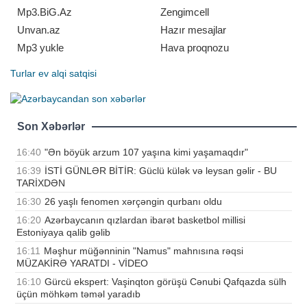
ayırmadan köçüb getdim"
Mp3.BiG.Az
Zengimcell
Unvan.az
Hazır mesajlar
Mp3 yukle
Hava proqnozu
Turlar
ev alqi satqisi
Son Xəbərlər
16:40
"Ən böyük arzum 107 yaşına kimi yaşamaqdır"
16:39
İSTİ GÜNLƏR BİTİR: Güclü külək və leysan gəlir - BU
TARİXDƏN
16:30
26 yaşlı fenomen xərçəngin qurbanı oldu
16:20
Azərbaycanın qızlardan ibarət basketbol millisi
Estoniyaya qalib gəlib
16:11
Məşhur müğənninin "Namus" mahnısına rəqsi
MÜZAKİRƏ YARATDI - VİDEO
16:10
Gürcü ekspert: Vaşinqton görüşü Cənubi Qafqazda sülh
üçün möhkəm təməl yaradıb