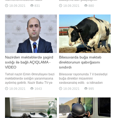
Əbdülmanaf Nurməhəmmədovun
sözlərinə görə, Nizami rayonu
18.09.2021
831
18.09.2021
880
xatirəsinə həsr edilən turnir keçirilib.
"Naxçıvanski" 94B ünvanında
xəbər verir ki, yarış çərçivəsində
gündüz saat 11-də suyu azalda-
azərbaycanlı döyüşçü Nəriman
azalda tam kəsirlər, axşamüstü 6, 7-
Abbasov rusiyalı Şamil Zavurovla
də yenidən açırlar:. "Gecə 12-yə
qarşılaşıb. Abbasov rəqibini ilk
işləmiş isə yenə kəsirlər
raunddaca nokauta salıb. Qey
Nazirdən məktəblərdə şagird
Biləsuvarda buğa məktəb
sıxlığı ilə bağlı AÇIQLAMA -
direktorunun qabırğasını
VİDEO
sındırdı
Təhsil naziri Emin Əmrullayev bəzi
Biləsuvar rayonunda 7 il bəslədiyi
məktəblərdə sıxlığın yaranmasına
buğa direktor müavinini
aydınlıq gətirib. Nazir Baku TV-yə
xəstəxanalıq edib. -a istinadən
eksklüziv müsahibəsində bildirib ki,
xəbər verir ki, hadisə rayonun Aşağı
18.09.2021
1643
18.09.2021
995
Azərbaycanda valideynə övladı
Cürəli kəndində məktəb direktoru
üçün həm məktəb, həm də müəllim
Alim Hacıyevin yaşadığı ünvanda
seçmək hüququ verilib:. "Valideyn
olub. Hacıyev həyətyanı sahədəki
elektron qeydiyyatdan keçdikdən
təssərrüfatında mal-qaraya qulluq
sonra bütün sinifləri sistemd
edərkən buğa ona qəfil hücum edib.
Nəticəd