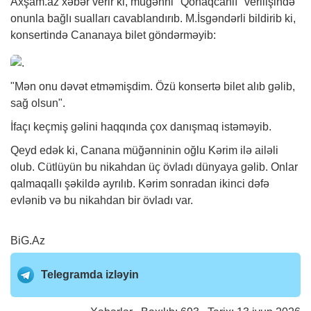
Axşam.az
xəbər
verir ki, müğənni "Qonaqcanlı" verilişində
onunla bağlı sualları cavablandırıb. M.İsgəndərli bildirib ki,
konsertində Cananaya bilet göndərməyib:
"Mən onu dəvət etməmişdim. Özü konsertə bilet alıb gəlib,
sağ olsun".
İfaçı keçmiş gəlini haqqında çox danışmaq istəməyib.
Qeyd edək ki, Canana müğənninin oğlu Kərim ilə ailəli
olub. Cütlüyün bu nikahdan üç övladı dünyaya gəlib. Onlar
qalmaqallı şəkildə ayrılıb. Kərim sonradan ikinci dəfə
evlənib və bu nikahdan bir övladı var.
BiG.Az
Telegramda izləyin