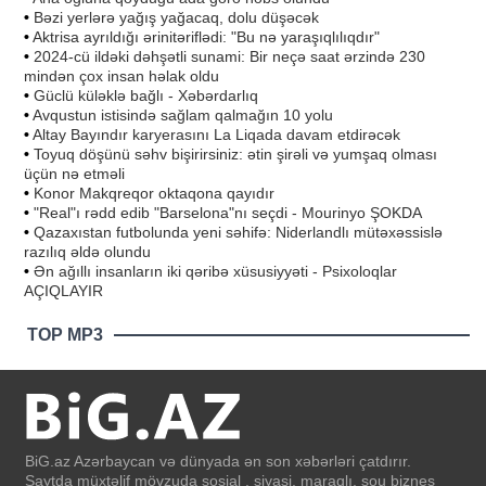
•
Bəzi yerlərə yağış yağacaq, dolu düşəcək
•
Aktrisa ayrıldığı ərinitəriflədi: "Bu nə yaraşıqlılıqdır"
•
2024-cü ildəki dəhşətli sunami: Bir neçə saat ərzində 230
mindən çox insan həlak oldu
•
Güclü küləklə bağlı - Xəbərdarlıq
•
Avqustun istisində sağlam qalmağın 10 yolu
•
Altay Bayındır karyerasını La Liqada davam etdirəcək
•
Toyuq döşünü səhv bişirirsiniz: ətin şirəli və yumşaq olması
üçün nə etməli
•
Konor Makqreqor oktaqona qayıdır
•
"Real"ı rədd edib "Barselona"nı seçdi - Mourinyo ŞOKDA
•
Qazaxıstan futbolunda yeni səhifə: Niderlandlı mütəxəssislə
razılıq əldə olundu
•
Ən ağıllı insanların iki qəribə xüsusiyyəti - Psixoloqlar
AÇIQLAYIR
TOP MP3
BiG.az Azərbaycan və dünyada ən son xəbərləri çatdırır.
Saytda müxtəlif mövzuda sosial , siyasi, maraqlı, şou biznes