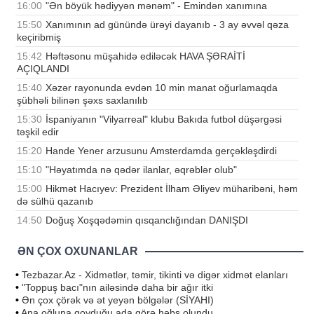
16:00
"Ən böyük hədiyyən mənəm" - Emindən xanımına
15:50
Xanımının ad günündə ürəyi dayanıb - 3 ay əvvəl qəza
keçiribmiş
15:42
Həftəsonu müşahidə ediləcək HAVA ŞƏRAİTİ
AÇIQLANDI
15:40
Xəzər rayonunda evdən 10 min manat oğurlamaqda
şübhəli bilinən şəxs saxlanılıb
15:30
İspaniyanın "Vilyarreal" klubu Bakıda futbol düşərgəsi
təşkil edir
15:20
Hande Yener arzusunu Amsterdamda gerçəkləşdirdi
15:10
"Həyatımda nə qədər ilanlar, əqrəblər olub"
15:00
Hikmət Hacıyev: Prezident İlham Əliyev müharibəni, həm
də sülhü qazanıb
14:50
Doğuş Xoşqədəmin qısqanclığından DANIŞDI
ƏN ÇOX OXUNANLAR
•
Tezbazar.Az - Xidmətlər, təmir, tikinti və digər xidmət elanları
•
"Toppuş bacı"nın ailəsində daha bir ağır itki
•
Ən çox çörək və ət yeyən bölgələr (SİYAHI)
•
Ana oğluna qoyduğu ada görə həbs olundu