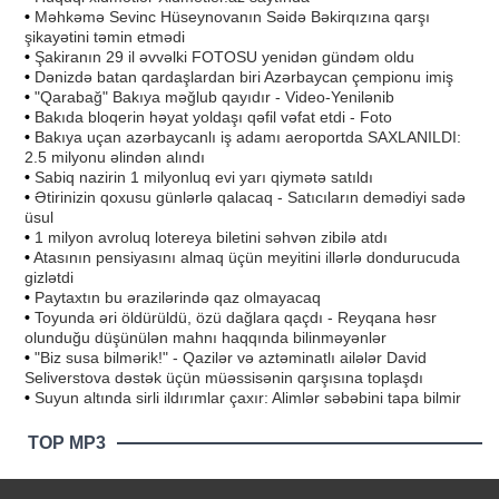
•
Məhkəmə Sevinc Hüseynovanın Səidə Bəkirqızına qarşı
şikayətini təmin etmədi
•
Şakiranın 29 il əvvəlki FOTOSU yenidən gündəm oldu
•
Dənizdə batan qardaşlardan biri Azərbaycan çempionu imiş
•
"Qarabağ" Bakıya məğlub qayıdır - Video-Yenilənib
•
Bakıda bloqerin həyat yoldaşı qəfil vəfat etdi - Foto
•
Bakıya uçan azərbaycanlı iş adamı aeroportda SAXLANILDI:
2.5 milyonu əlindən alındı
•
Sabiq nazirin 1 milyonluq evi yarı qiymətə satıldı
•
Ətirinizin qoxusu günlərlə qalacaq - Satıcıların demədiyi sadə
üsul
•
1 milyon avroluq lotereya biletini səhvən zibilə atdı
•
Atasının pensiyasını almaq üçün meyitini illərlə dondurucuda
gizlətdi
•
Paytaxtın bu ərazilərində qaz olmayacaq
•
Toyunda əri öldürüldü, özü dağlara qaçdı - Reyqana həsr
olunduğu düşünülən mahnı haqqında bilinməyənlər
•
"Biz susa bilmərik!" - Qazilər və aztəminatlı ailələr David
Seliverstova dəstək üçün müəssisənin qarşısına toplaşdı
•
Suyun altında sirli ildırımlar çaxır: Alimlər səbəbini tapa bilmir
TOP MP3