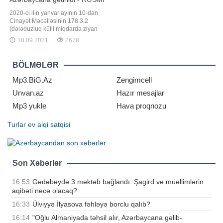
2020-ci ilin yanvar ayının 10-dan
Cinayət Məcəlləsinin 178.3.2
(dələduzluq külli miqdarda ziyan
vurmaqla törədildikdə) maddəsi ilə
18.09.2021
2678
Daxili İşlər Nazirliyi tərəfindən
beynəlxalq axtarışa verilmiş
Mahmudov Maqsud Soltan oğlu bu
BÖLMƏLƏR
il iyul ayında Ukrayna Respublikası
ərazisində tutulub. Bu barədə Baş
Mp3.BiG.Az
Zengimcell
Prokurorlu
Unvan.az
Hazır mesajlar
Mp3 yukle
Hava proqnozu
Turlar
ev alqi satqisi
Son Xəbərlər
16:53
Gədəbəydə 3 məktəb bağlandı: Şagird və müəllimlərin
aqibəti necə olacaq?
16:33
Ülviyyə İlyasova fəhləyə borclu qalıb?
16:14
"Oğlu Almaniyada təhsil alır, Azərbaycana gəlib-