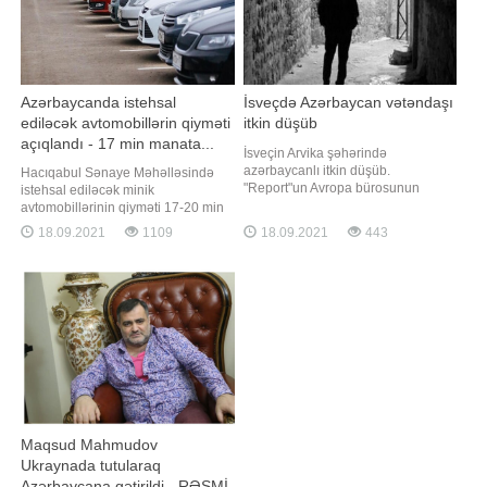
Azərbaycanda istehsal
İsveçdə Azərbaycan vətəndaşı
ediləcək avtomobillərin qiyməti
itkin düşüb
açıqlandı - 17 min manata...
İsveçin Arvika şəhərində
azərbaycanlı itkin düşüb.
Hacıqabul Sənaye Məhəlləsində
"Report"un Avropa bürosunun
istehsal ediləcək minik
məlumatına görə, Azərbaycan
avtomobillərinin qiyməti 17-20 min
vətəndaşı, 39 yaşlı İltimas
manat təşkil edəcək. Bu barədə
18.09.2021
1109
18.09.2021
443
Mirzəyevdən sentyabrın 15-dən
"Azərbaycan Avtomobil İstehsalçıları
etibarən xəbər almaq mümkün
Assosiasiyası" İctimai Birliyinin
olmayıb. O, evdən çıxdıqdan bir
rəhbəri Emin Axundov deyib. "Minik
qədər sonra əlaqə kəsilib. Hazırda
avtomobillərinin növbəti aydan
polis azərbaycanlının axtarışın
satışa çıxarılması planlaşdırılır
Maqsud Mahmudov
Ukraynada tutularaq
Azərbaycana gətirildi - RƏSMİ