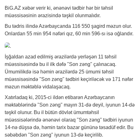
BiG.AZ
xəbər
verir ki, ənənəvi tədbir hər bir təhsil
müəssisəsinin ərazisində təşkil olunmalıdır.
Bu tədris ilində Azərbaycanda 116 550 şagird məzun olur.
Onlardan 55 min 954 nəfəri qız, 60 min 596-sı isə oğlandır.
İşğaldan azad edilmiş ərazilərdə yerləşən 11 təhsil
müəssisəsində bu il ilk dəfə "Son zəng" çalınacaq.
Ümumilikdə isə həmin ərazilərdə 25 ümumi təhsil
müəssisəsində "Son zəng" tədbiri keçiriləcək və 171 nəfər
məzun məktəblə vidalaşacaq.
Xatırladaq ki, 2015-ci ildən etibarən Azərbaycanın
məktəblərində "Son zəng" mayın 31-də deyil, iyunun 14-də
təşkil olunur. Bu il bütün dövlət ümumtəhsil
müəssisələrində ənənəvi olaraq "Son zəng" tədbiri iyunun
14-nə düşsə də, həmin tarix bazar gününə təsadüf edir. Bu
səbəbdən "Son zəng" iyunun 13-də keçirilib.