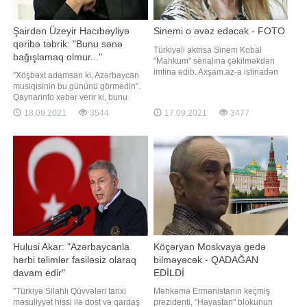
Şairdən Üzeyir Hacıbəyliyə
Sinemi o əvəz edəcək - FOTO
qəribə təbrik: "Bunu sənə
Türkiyəli aktrisa Sinem Kobal
bağışlamaq olmur..."
"Mahkum" serialına çəkilməkdən
imtina edib. Axşam.az-a istinadən
"Xöşbəxt adamsan ki, Azərbaycan
xəbər verir ki, buna səbəb isə
musiqisinin bu gününü görmədin".
aktrisanın qızına vaxt ayırmaq
Qaynarinfo xəbər verir ki, bunu
istəməsi olub. Ekran işində Onur
nəğməkar şair, Əməkdar İncəsənət
18.09.2021
3544
17.09.2021
3477
Tunanın tərəf müqabili isə Seray
Xadimi Baba Vəziroğlu dahi
Kaya olub. Qeyd edək ki, serialda
bəstəkar Üzeyir Hacıbəylini ad
İsmayıl Hacıoğlu da yer alacaq
günü ilə əlaqədar təbrikdə yazıb.
Şair bildirib ki, Üzeyir bəyin vaxtsız
ölümü ilə Azərbaycan musiqis
Hulusi Akar: "Azərbaycanla
Köçəryan Moskvaya gedə
hərbi təlimlər fasiləsiz olaraq
bilməyəcək - QADAĞAN
davam edir"
EDİLDİ
"Türkiyə Silahlı Qüvvələri tarixi
Məhkəmə Ermənistanın keçmiş
məsuliyyət hissi ilə dost və qardaş
prezidenti, "Hayastan" blokunun