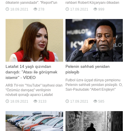
ölkələrin yanındadır". "Report"un
rəhbəri Robert Köçəryanı ölkədən
xəbərinə görə, bunu Türkiyənin milli
çıxmasını qadağan edib. APA-nın
18.09.2021
278
17.09.2021
999
müdafiə naziri Hulusi Akar deyib.
məlumatına görə, bu barədə
Onun sözlərinə görə, bu çərçivədə
"Hayastan" blokunun mətbuat
Azərbaycan və Liviyada hərbi təlim,
xidməti məlumat yayıb. Bildirilib ki,
yardım və məsləhətçilik fəaliyyətlər
təxminən bir həftə əvvəl Rusiyanın
hakim "Vahid Rusiya"
Lətafət 14 yaşlı qızından
Pelenin səhhəti yenidən
danışdı: "Atası ilə görüşmək
pisləşib
istəmir" - VİDEO
Futbol üzrə üçqat dünya çempionu
Pelenin səhhəti yenidən pisləşib. O,
ARB TV-nin "YouTube" layihəsi olan
San-Pauludakı "Albert Enşteyn"
"Özümüz danışaq" verilişinin
xəstəxanasının yarımintensiv
növbəti qonağı aparıcı Lətafət
terapiya şöbəsinə köçürülüb.
Ələkbərova olub. Tanınmış aparıcı
18.09.2021
3133
17.09.2021
585
Braziliyalı futbol əfsanəsinin qırtlaq
tək övlad böyütməyin çətin
bölgəsində problemlər aşkar edilib.
olduğunu deyib:. "Qızım artıq məni
Ağırlaşmanın müvəqqəti olduğu,
başa düşür. Çox yaxşı dost
xüsusi müalicə və qulluq sayəsind
olmuşuq. Musiqini çox sevir. Vokal
dərsi alır. Qızımın 1