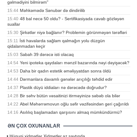
gəlmədiyini bilmirəm"
15:44
Məhkəmədə Sənubər də dindirilib
15:40
48 bal necə 50 oldu? - Sertifikasiyada cavab gözləyən
suallar
15:30
Şirkətlər niyə bağlanır? Problemin görünməyən tərəfləri
15:11
İsti havalarda sağlam qalmağın yolu düzgün
qidalanmadan keçir
15:03
Sabah 39 dərəcə isti olacaq
14:54
Yeni ipoteka qaydaları mənzil bazarında nəyi dəyişəcək?
14:53
Daha bir qadın estetik əməliyyatdan sonra öldü
14:44
Dərmanlara davamlı gənələr arıçılığı təhdid edir
14:37
Plastik düyü iddiaları nə dərəcədə doğrudur?
14:28
Bir səhv bütün vəsaitinizi itirməyinizə səbəb ola bilər
14:22
Abel Məhərrəmovun oğlu səfir vəzifəsindən geri çağırıldı
14:16
Asılılıq başlamadan qarşısını almaq mümkündürmü?
ƏN ÇOX OXUNANLAR
•
Hüquqi xidmətlər Xidmetler.az saytında