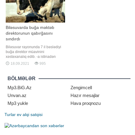
Biləsuvarda buğa məktəb
direktorunun qabırğasını
sındırdı
Biləsuvar rayonunda 7 il bəslədiyi
buğa direktor müavinini
xəstəxanalıq edib. -a istinadən
xəbər verir ki, hadisə rayonun Aşağı
18.09.2021
995
Cürəli kəndində məktəb direktoru
Alim Hacıyevin yaşadığı ünvanda
olub. Hacıyev həyətyanı sahədəki
BÖLMƏLƏR
təssərrüfatında mal-qaraya qulluq
edərkən buğa ona qəfil hücum edib.
Mp3.BiG.Az
Zengimcell
Nəticəd
Unvan.az
Hazır mesajlar
Mp3 yukle
Hava proqnozu
Turlar
ev alqi satqisi