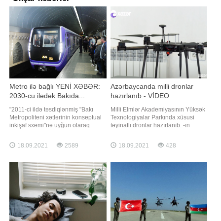
Metro ilə bağlı YENİ XƏBƏR:
Azərbaycanda milli dronlar
2030-cu ilədək Bakıda...
hazırlanıb - VİDEO
"2011-ci ildə təsdiqlənmiş "Bakı
Milli Elmlər Akademiyasının Yüksək
Metropoliteni xətlərinin konseptual
Texnologiyalar Parkında xüsusi
inkişaf sxemi"nə uyğun olaraq
təyinatlı dronlar hazırlanıb. -ın
2030-cu ilədək stansiyaların sayı
məlumatına görə, pilotsuz uçuş
77-dək artırılacaq. Hazırda metroda
aparatları sifarişlər əsasında yerli
18.09.2021
2589
18.09.2021
428
26 stansiya var. Yəni hələ 51
mütəxəssislər tərəfindən hazırlanıb.
stansiya da tikilib istifadəyə
Dronlari uçuş vaxtları, yükdaşıma və
veriləcək. Ümumilikdə, Bakı
küləyə davamlılığı ilə fərqlənir.
metrosu 5 ayrı xəttdən ibarə
Həmçinin uçuş trayektoriyasını