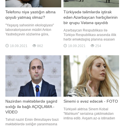
Telefonu niyə yastığın altına
Türkiyədə təlimlərdə iştirak
qoyub yatmaq olmaz?
edən Azərbaycan hərbçilərinin
bir qrupu Vətənə qayıdıb
"Yaşayış sahəsinin ekologiyası"
laboratoriyasının müdiri Anton
Azərbaycan Respublikası ilə
Yastrebçevin sözlərinə görə,
Türkiyə Respublikası arasında illik
smartfonları yastığın altına qoyub
hərbi əməkdaşlıq planına əsasən
yatmaq olmaz. -a istinadən xəbər
keçirilən "TurAz Şahini - 2021" birgə
18.09.2021
862
18.09.2021
254
verir ki, ekspert səbəb kimi
taktiki-uçuş təlimində iştirak edən
telefonlardan gələn radiasiyanın
Azərbaycan Hərbi Hava
bəzən artdığını bildirib. "Nəzərə
Qüvvələrinin bir qrup heyəti və
almaq lazımdır ki, telefonları
aviasiya vasitələri Vətənə qayıdıb.
Bu barədə BİG.AZ-a Müdafiə
Nazirliyində
Nazirdən məktəblərdə şagird
Sinemi o əvəz edəcək - FOTO
sıxlığı ilə bağlı AÇIQLAMA -
Türkiyəli aktrisa Sinem Kobal
VİDEO
"Mahkum" serialına çəkilməkdən
imtina edib. Axşam.az-a istinadən
Təhsil naziri Emin Əmrullayev bəzi
xəbər verir ki, buna səbəb isə
məktəblərdə sıxlığın yaranmasına