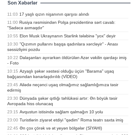
Son Xəbərlər
11:03
17 yaşlı qızın nişanının qarşısı alındı
11:00
Rusiya rəsmisindən Polşa prezidentinə sərt cavab:
"Sadəcə axmaqdır"
10:55
Elon Musk Ukraynanın Starlink tələbinə "yox" deyir
10:30
"Qızımın pullarını başqa qadınlara xərcləyir" - Anası
səssizliyini pozdu
10:22
Dalaşanları ayırarkən öldürülən Azər vəkilin qardaşı imiş
- Foto
10:15
Azyaşlı şəkər xəstəsi olduğu üçün "Barama" uşaq
bağçasından kənarlaşdırılıb (VİDEO)
23:45
Ailədə neçənci uşaq olmağımız sağlamlığımıza təsir
edirmiş
23:30
Dünyada şəkər qıtlığı təhlükəsi artır: Ən böyük təsir
Avropada hiss olunacaq
23:15
Avqustun istisində sağlam qalmağın 10 yolu
23:00
Turistlərin ziyarət etdiyi "qədim" Roma teatrı saxta imiş
22:45
Ən çox çörək və ət yeyən bölgələr (SİYAHI)