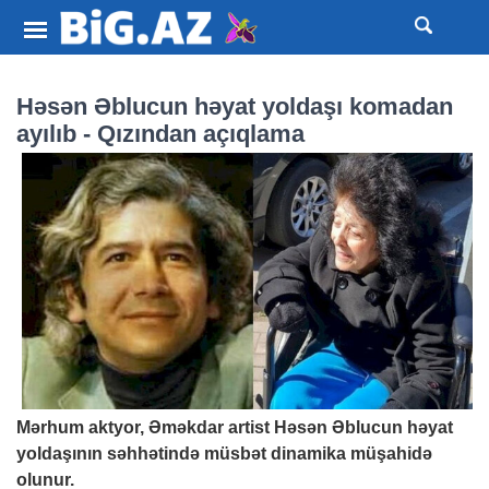
Həsən Əblucun həyat yoldaşı komadan
ayılıb - Qızından açıqlama
Mərhum aktyor, Əməkdar artist Həsən Əblucun həyat
yoldaşının səhhətində müsbət dinamika müşahidə
olunur.