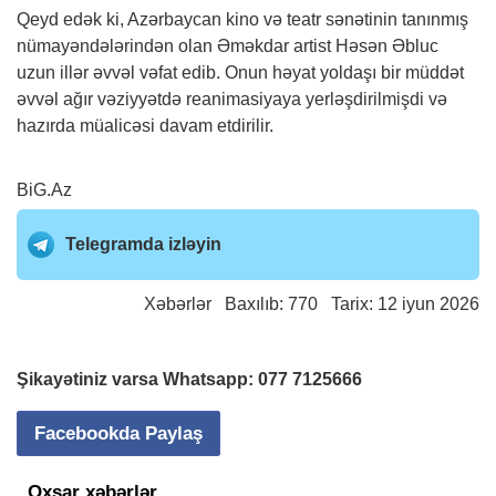
Qeyd edək ki, Azərbaycan kino və teatr sənətinin tanınmış
nümayəndələrindən olan Əməkdar artist Həsən Əbluc
uzun illər əvvəl vəfat edib. Onun həyat yoldaşı bir müddət
əvvəl ağır vəziyyətdə reanimasiyaya yerləşdirilmişdi və
hazırda müalicəsi davam etdirilir.
BiG.Az
Telegramda izləyin
Xəbərlər
Baxılıb: 770 Tarix: 12 iyun 2026
Şikayətiniz varsa Whatsapp:
077 7125666
Facebookda Paylaş
Oxşar xəbərlər