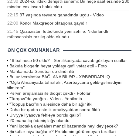
22:30
2024-cü ildəki dəhşətli sunami: Bir neçə saat ərzində 230
mindən çox insan həlak oldu
22:15
97 yaşında təyyarə qanadında uçdu - Video
22:00
Konor Makqreqor oktaqona qayıdır
21:45
Qazaxıstan futbolunda yeni səhifə: Niderlandlı
mütəxəssislə razılıq əldə olundu
ƏN ÇOX OXUNANLAR
•
48 bal necə 50 oldu? - Sertifikasiyada cavab gözləyən suallar
•
Bakıda bloqerin həyat yoldaşı qəfil vəfat etdi - Foto
•
Məhkəmədə Sənubər də dindirilib
•
Bu universitetlər BAĞLANA BİLƏR - XƏBƏRDARLIQ
•
"Oğlu Almaniyada təhsil alır, Azərbaycana gəlib-gəlmədiyini
bilmirəm"
•
Pərvin arıqlaması ilə diqqət çəkdi - Fotolar
•
"Tarqovı"da yanğın - Video - Yenilənib
•
"Toppuş bacı"nın ailəsində daha bir ağır itki
•
Daha bir qadın estetik əməliyyatdan sonra öldü
•
Ülviyyə İlyasova fəhləyə borclu qalıb?
•
20 manatlıq ödəniş ləğv olundu
•
Yeni ipoteka qaydaları mənzil bazarında nəyi dəyişəcək?
•
Şirkətlər niyə bağlanır? Problemin görünməyən tərəfləri