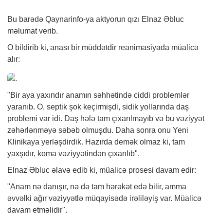
Bu barədə Qaynarinfo-ya aktyorun qızı Elnaz Əbluc
məlumat verib.
O bildirib ki, anası bir müddətdir reanimasiyada müalicə
alır:
"Bir aya yaxındır anamın səhhətində ciddi problemlər
yaranıb. O, septik şok keçirmişdi, sidik yollarında daş
problemi var idi. Daş hələ tam çıxarılmayıb və bu vəziyyət
zəhərlənməyə səbəb olmuşdu. Daha sonra onu Yeni
Klinikaya yerləşdirdik. Hazırda demək olmaz ki, tam
yaxşıdır, koma vəziyyətindən çıxarılıb".
Elnaz Əbluc əlavə edib ki, müalicə prosesi davam edir:
"Anam nə danışır, nə də tam hərəkət edə bilir, amma
əvvəlki ağır vəziyyətlə müqayisədə irəliləyiş var. Müalicə
davam etməlidir".