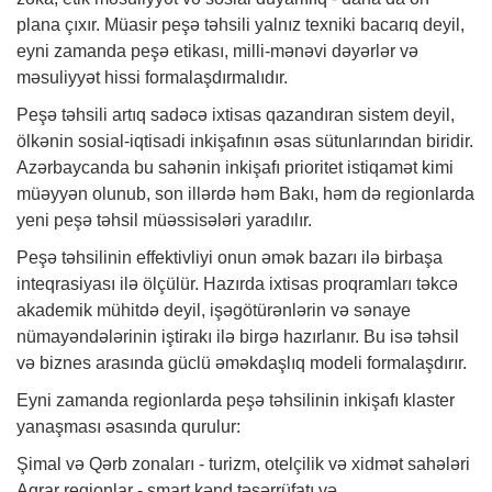
plana çıxır. Müasir peşə təhsili yalnız texniki bacarıq deyil,
eyni zamanda peşə etikası, milli-mənəvi dəyərlər və
məsuliyyət hissi formalaşdırmalıdır.
Peşə təhsili artıq sadəcə ixtisas qazandıran sistem deyil,
ölkənin sosial-iqtisadi inkişafının əsas sütunlarından biridir.
Azərbaycanda bu sahənin inkişafı prioritet istiqamət kimi
müəyyən olunub, son illərdə həm Bakı, həm də regionlarda
yeni peşə təhsil müəssisələri yaradılır.
Peşə təhsilinin effektivliyi onun əmək bazarı ilə birbaşa
inteqrasiyası ilə ölçülür. Hazırda ixtisas proqramları təkcə
akademik mühitdə deyil, işəgötürənlərin və sənaye
nümayəndələrinin iştirakı ilə birgə hazırlanır. Bu isə təhsil
və biznes arasında güclü əməkdaşlıq modeli formalaşdırır.
Eyni zamanda regionlarda peşə təhsilinin inkişafı klaster
yanaşması əsasında qurulur:
Şimal və Qərb zonaları - turizm, otelçilik və xidmət sahələri
Aqrar regionlar - smart kənd təsərrüfatı və