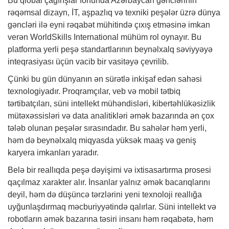
Bu qlobal çağırışlar fonunda Azərbaycan gənclərinin
rəqəmsal dizayn, İT, aşpazlıq və texniki peşələr üzrə dünya
gəncləri ilə eyni rəqabət mühitində çıxış etməsinə imkan
verən WorldSkills International mühüm rol oynayır. Bu
platforma yerli peşə standartlarının beynəlxalq səviyyəyə
inteqrasiyası üçün vacib bir vasitəyə çevrilib.
Çünki bu gün dünyanın ən sürətlə inkişaf edən sahəsi
texnologiyadır. Proqramçılar, veb və mobil tətbiq
tərtibatçıları, süni intellekt mühəndisləri, kibertəhlükəsizlik
mütəxəssisləri və data analitikləri əmək bazarında ən çox
tələb olunan peşələr sırasındadır. Bu sahələr həm yerli,
həm də beynəlxalq miqyasda yüksək maaş və geniş
karyera imkanları yaradır.
Belə bir reallıqda peşə dəyişimi və ixtisasartırma prosesi
qaçılmaz xarakter alır. İnsanlar yalnız əmək bacarıqlarını
deyil, həm də düşüncə tərzlərini yeni texnoloji reallığa
uyğunlaşdırmaq məcburiyyətində qalırlar. Süni intellekt və
robotların əmək bazarına təsiri insanı həm rəqabətə, həm