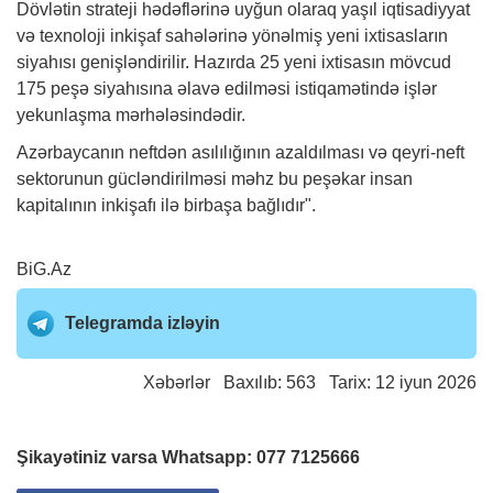
Dövlətin strateji hədəflərinə uyğun olaraq yaşıl iqtisadiyyat
və texnoloji inkişaf sahələrinə yönəlmiş yeni ixtisasların
siyahısı genişləndirilir. Hazırda 25 yeni ixtisasın mövcud
175 peşə siyahısına əlavə edilməsi istiqamətində işlər
yekunlaşma mərhələsindədir.
Azərbaycanın neftdən asılılığının azaldılması və qeyri-neft
sektorunun gücləndirilməsi məhz bu peşəkar insan
kapitalının inkişafı ilə birbaşa bağlıdır".
BiG.Az
Telegramda izləyin
Xəbərlər
Baxılıb: 563 Tarix: 12 iyun 2026
Şikayətiniz varsa Whatsapp:
077 7125666