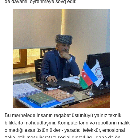
də davamlı öyrənməyə sövq edir.
Bu mərhələdə insanın rəqabət üstünlüyü yalnız texniki
biliklərlə məhdudlaşmır. Kompüterlərin və robotların malik
olmadığı əsas üstünlüklər - yaradıcı təfəkkür, emosional
zəka, etik məsuliyyət və sosial duyarlılıq - daha da ön