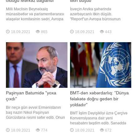
olduğu Mərkəz bağlandı
itkin düşüb
Milli Məclisin Beynəlxalq
İsveçin Arvika şəhərində
münasibətlər və parlamentlərarası
azərbaycanlı itkin düşüb.
əlaqələr komitəsinin sədri, Avropa
"Report"un Avropa bürosunun
Şurası Parlament
məlumatına görə, Azərbaycan
Assambleyasındakı nümayəndə
vətəndaşı, 39 yaşlı İltimas
18.09.2021
865
18.09.2021
443
heyətinin rəhbəri Səməd Seyidovun
Mirzəyevdən sentyabrın 15-dən
başçısı olduğu Siyasi Psixologiya
etibarən xəbər almaq mümkün
Mərkəzi (SPM) fəaliyyətini
olmayıb. O, evdən çıxdıqdan bir
dayandırıb. Mərkəzin fəaliyyətini
qədər sonra əlaqə kəsilib. Hazırda
dayandırmasına səbəb maliyyə
polis azərbaycanlının axtarışın
problemini
Paşinyan Batumidə "yoxa
BMT-dən xəbərdarlıq: "Dünya
çıxdı"
fəlakətə doğru gedən bir
yoldadır"
Bir neçə gün əvvəl Ermənistanın
baş naziri Nikol Paşinyan
BMT İqlim Dəyişikliyi üzrə Çərçivə
Gürcüstana rəsmi səfər edib. Onun
Konvensiyasına dair yeni
səfəri Batumi şəhərində başa çatıb.
hesabatını təqdim edib. Sənəddə
Rəsmi məlumata görə, onunla
dünya ölkələrinin Paris
18.09.2021
774
18.09.2021
672
Gürcüstanın baş naziri arasında
anlaşmalarına uyğun olaraq, qlobal
qeyri-rəsmi görüş olub. Batumiyə
istiləşməni 2 dərəcədən aşağı