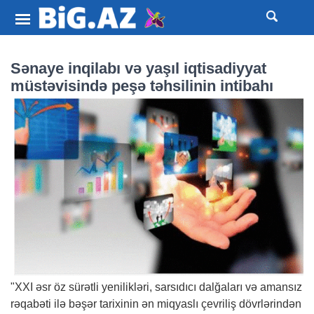
Sənaye inqilabı və yaşıl iqtisadiyyat
müstəvisində peşə təhsilinin intibahı
"XXI əsr öz sürətli yenilikləri, sarsıdıcı dalğaları və amansız
rəqabəti ilə bəşər tarixinin ən miqyaslı çevriliş dövrlərindən