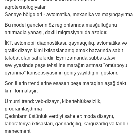
aqrotexnologiyalar
Sənaye bölgələri - avtomatika, mexanika və maşınqayırma
Bu model gənclərin öz regionlarında məşğulluğunu
artırmaqla yanaşı, daxili miqrasiyanı da azaldır.
İKT, avtomobil diaqnostikası, qaynaqçılıq, avtomatika və
qrafik dizayn kimi ixtisaslar artıq əmək bazarında sabit
tələbat olan sahələrdir. Eyni zamanda subbakalavr
səviyyəsində peşə təhsilinə marağın artması "ömürboyu
öyrənmə" konsepsiyasının geniş yayıldığını göstərir.
Son illərin trendlərinə əsasən peşə maraqları aşağıdakı
kimi formalaşır:
Ümumi trend: veb-dizayn, kibertəhlükəsizlik,
proqramlaşdırma
Qadınların üstünlük verdiyi sahələr: moda dizaynı,
laboratoriya ixtisasları, qənnadçılıq, kargüzarlıq və tədbir
menecmenti