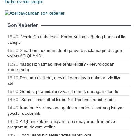
Turlar
ev alqi satqisi
Son Xəbərlər
15:40
"Verder"in futbolçusu Karim Kulibali oğurluq hadisəsi ilə
üzləşib
15:30
Smartfonu uzun müddət qoruyub saxlamağın düzgün
yolları AÇIQLANDI
15:20
Yastıqsız yatmaq niyə təhlükəlidir? - Nevroloqdan
xəbərdarlıq
15:10
Dostunu öldürdü, meyitini parçalayıb qalıqları zibilliyə
atdı
15:00
Gündüz piramidaları ziyarət etmək qadağan olundu
14:50
"Sabah" basketbol klubu Nik Perkinsi transfer edib
14:40
İrandan Azərbaycana gətirilən narkotiki satmaq istəyən
şəxslər saxlanılıb
14:30
ABŞ-nin xəbərdarlıqlarına baxmayaraq, İran nüvə
proqramını davam etdirir
14:20
Todd Blanş bir səslə vəzifə sahibi oldu