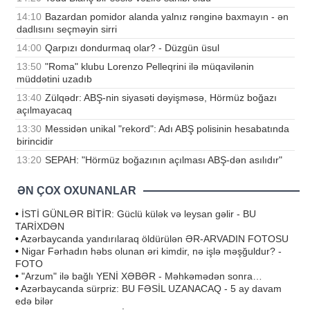
14:10
Bazardan pomidor alanda yalnız rənginə baxmayın - ən
dadlısını seçməyin sirri
14:00
Qarpızı dondurmaq olar? - Düzgün üsul
13:50
"Roma" klubu Lorenzo Pelleqrini ilə müqavilənin
müddətini uzadıb
13:40
Zülqədr: ABŞ-nin siyasəti dəyişməsə, Hörmüz boğazı
açılmayacaq
13:30
Messidən unikal "rekord": Adı ABŞ polisinin hesabatında
birincidir
13:20
SEPAH: "Hörmüz boğazının açılması ABŞ-dən asılıdır"
ƏN ÇOX OXUNANLAR
•
İSTİ GÜNLƏR BİTİR: Güclü külək və leysan gəlir - BU
TARİXDƏN
•
Azərbaycanda yandırılaraq öldürülən ƏR-ARVADIN FOTOSU
•
Nigar Fərhadın həbs olunan əri kimdir, nə işlə məşğuldur? -
FOTO
•
"Arzum" ilə bağlı YENİ XƏBƏR - Məhkəmədən sonra…
•
Azərbaycanda sürpriz: BU FƏSİL UZANACAQ - 5 ay davam
edə bilər