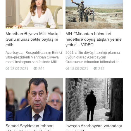
Mehriban Əliyeva Milli Musiqi
MN: "Minaatan bölmələri
Günü münasibətilə paylaşım
hədəflərə döyüş atışları yerinə
edib
yetirir" - VİDEO
Azərbaycan Respublikasının Birinci
2021-ci ilin döyüş hazırlığı planına
vitse-prezidenti Mehriban Əliyeva
uyğun olaraq Azərbaycan
rəsmi instaqram səhifəsində Milli
Ordusunun minaatan bölmələri ilə
Musiqi Günü ilə bağlı paylaşım
keçirilən intensiv döyüş hazırlığı
18.09.2021
264
18.09.2021
245
edib. "Report" xəbər verir ki,
məşğələləri davam edir. Müdafiə
paylaşımda deyilir:. "18 Sentyabr
Nazirliyindən BİG.AZ-a verilən
Milli Musiqi Günüdür. Bu gün
məlumata görə, məşğələlərdə
doğum günlərini qeyd etdiyimiz
batareyanın atəş mövqeyini tutması
görkəmli Azərbaycan bəstəkarlar
və komanda müşahidə
məntəqəsinin açılması tapşırıqlar
Səməd Seyidovun rəhbəri
İsveçdə Azərbaycan vətəndaşı