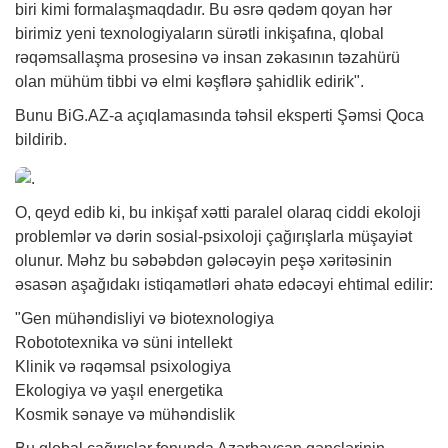
biri kimi formalaşmaqdadır. Bu əsrə qədəm qoyan hər
birimiz yeni texnologiyaların sürətli inkişafına, qlobal
rəqəmsallaşma prosesinə və insan zəkasının təzahürü
olan mühüm tibbi və elmi kəşflərə şahidlik edirik".
Bunu
BiG.AZ
-a açıqlamasında təhsil eksperti Şəmsi Qoca
bildirib.
O, qeyd edib ki, bu inkişaf xətti paralel olaraq ciddi ekoloji
problemlər və dərin sosial-psixoloji çağırışlarla müşayiət
olunur. Məhz bu səbəbdən gələcəyin peşə xəritəsinin
əsasən aşağıdakı istiqamətləri əhatə edəcəyi ehtimal edilir:
"Gen mühəndisliyi və biotexnologiya
Robototexnika və süni intellekt
Klinik və rəqəmsal psixologiya
Ekologiya və yaşıl energetika
Kosmik sənaye və mühəndislik