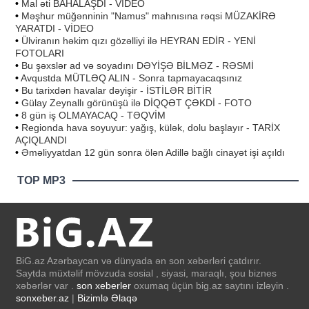
•
Mal əti BAHALAŞDI - VİDEO
•
Məşhur müğənninin "Namus" mahnısına rəqsi MÜZAKİRƏ
YARATDI - VİDEO
•
Ülviranın həkim qızı gözəlliyi ilə HEYRAN EDİR - YENİ
FOTOLARI
•
Bu şəxslər ad və soyadını DƏYİŞƏ BİLMƏZ - RƏSMİ
•
Avqustda MÜTLƏQ ALIN - Sonra tapmayacaqsınız
•
Bu tarixdən havalar dəyişir - İSTİLƏR BİTİR
•
Gülay Zeynallı görünüşü ilə DİQQƏT ÇƏKDİ - FOTO
•
8 gün iş OLMAYACAQ - TƏQVİM
•
Regionda hava soyuyur: yağış, külək, dolu başlayır - TARİX
AÇIQLANDI
•
Əməliyyatdan 12 gün sonra ölən Adillə bağlı cinayət işi açıldı
TOP MP3
BiG.az Azərbaycan və dünyada ən son xəbərləri çatdırır.
Saytda müxtəlif mövzuda sosial , siyasi, maraqlı, şou biznes
xəbərlər var .
son xeberler
oxumaq üçün big.az saytını izləyin .
sonxeber.az
|
Bizimlə Əlaqə