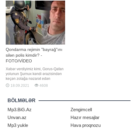
səfər Ermənistan cəmiyyətinin
səviyyədə saxlamaqdan çox uzaq
əhəmiyyətli bir hissəsi və xüsusən
olduğu bildirilib. Hesabatın
də bəzi Rusiy
açıqlanmasından sonra çıxış edən
BMT sədri Antoniu Qutyerre
Qondarma rejimin "bayrağ"ını
silən polis kimdir? -
FOTO/VİDEO
Xəbər verdiyimiz kimi, Gorus-Qafan
yolunun Şurnux kəndi ərazisindən
keçən zolağa nəzarət edən
Azərbaycan polisi burada hərəkət
18.09.2021
4608
edən avtomobilin üzərindəki
qondarma "respublika"nın
qondarma "bayrağı"nı elə yerindəcə
BÖLMƏLƏR
süngü ilə qazıyıb. Sosial
şəbəkələrdə yayılan məlumata
Mp3.BiG.Az
Zengimcell
görə, həmi
Unvan.az
Hazır mesajlar
Mp3 yukle
Hava proqnozu