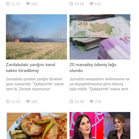
yaradır. xəbər verir ki, bunu Rusiya
və "Poz-Qazan" oyunları üzrə iyul
11:37
193
10:58
142
Xarici İşlər Nazirliyinin İnformasiya
ayında növbəti böyük uduşlar
və Mətbuat Departamentinin
qeydə alınıb. Belə ki, ötən ay tirajlı
direktor müavini Aleksey Fadeyev
lotereyalar arasında ən böyük uduş
"YouTube" platformasında
"Super Keno" oyununda qazanılıb
yayımlana
Zərdabdakı yanğını kənd
20 manatlıq ödəniş ləğv
sakini törədibmiş
olundu
Zərdabda qəsdən yanğın törədən
Jurnalist vəsiqəsinin verilməsinə və
şəxs saxlanılıb. "Qafqazinfo" xəbər
ya dəyişdirilməsinə görə ödəniş
verir ki, Zərdab rayonunun
ləğv edilib. "Qafqazinfo" xəbər verir
Hüseynxanlı kəndi ərazisində
ki, bu, Prezident İlham Əliyevin
qəsdən yanğın hadisəsi törədən
tətbiqi barədə Fərman imzaladığı
12:53
185
13:49
209
şəxs polis əməkdaşları tərəfindən
"Media haqqında" qanuna
müəyyən edilib. Araşdırmalarla
dəyişikliklərdə əksini tapıb. Qeyd
yanğının kənd sakini Ə.Quliyev
edək ki, jurnalist vəsiqəsinin
tərəfindən törədildiyi məlum olub.
verilməsinə və dəyişdirilməsin
Hadis