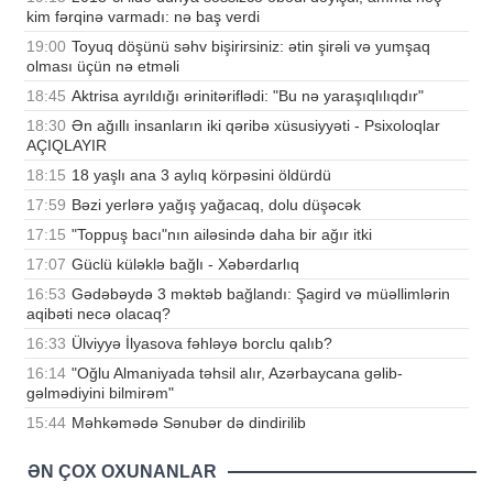
kim fərqinə varmadı: nə baş verdi
19:00
Toyuq döşünü səhv bişirirsiniz: ətin şirəli və yumşaq
olması üçün nə etməli
18:45
Aktrisa ayrıldığı ərinitəriflədi: "Bu nə yaraşıqlılıqdır"
18:30
Ən ağıllı insanların iki qəribə xüsusiyyəti - Psixoloqlar
AÇIQLAYIR
18:15
18 yaşlı ana 3 aylıq körpəsini öldürdü
17:59
Bəzi yerlərə yağış yağacaq, dolu düşəcək
17:15
"Toppuş bacı"nın ailəsində daha bir ağır itki
17:07
Güclü küləklə bağlı - Xəbərdarlıq
16:53
Gədəbəydə 3 məktəb bağlandı: Şagird və müəllimlərin
aqibəti necə olacaq?
16:33
Ülviyyə İlyasova fəhləyə borclu qalıb?
16:14
"Oğlu Almaniyada təhsil alır, Azərbaycana gəlib-
gəlmədiyini bilmirəm"
15:44
Məhkəmədə Sənubər də dindirilib
ƏN ÇOX OXUNANLAR