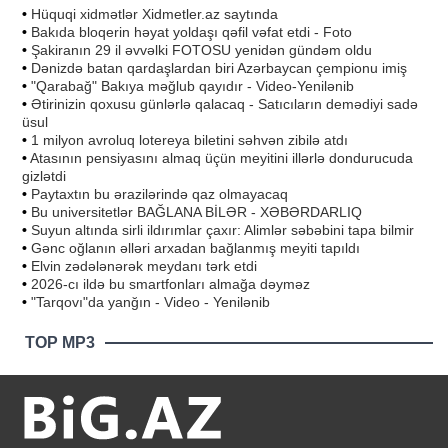
•
Hüquqi xidmətlər Xidmetler.az saytında
•
Bakıda bloqerin həyat yoldaşı qəfil vəfat etdi - Foto
•
Şakiranın 29 il əvvəlki FOTOSU yenidən gündəm oldu
•
Dənizdə batan qardaşlardan biri Azərbaycan çempionu imiş
•
"Qarabağ" Bakıya məğlub qayıdır - Video-Yenilənib
•
Ətirinizin qoxusu günlərlə qalacaq - Satıcıların demədiyi sadə
üsul
•
1 milyon avroluq lotereya biletini səhvən zibilə atdı
•
Atasının pensiyasını almaq üçün meyitini illərlə dondurucuda
gizlətdi
•
Paytaxtın bu ərazilərində qaz olmayacaq
•
Bu universitetlər BAĞLANA BİLƏR - XƏBƏRDARLIQ
•
Suyun altında sirli ildırımlar çaxır: Alimlər səbəbini tapa bilmir
•
Gənc oğlanın əlləri arxadan bağlanmış meyiti tapıldı
•
Elvin zədələnərək meydanı tərk etdi
•
2026-cı ildə bu smartfonları almağa dəyməz
•
"Tarqovı"da yanğın - Video - Yenilənib
TOP MP3