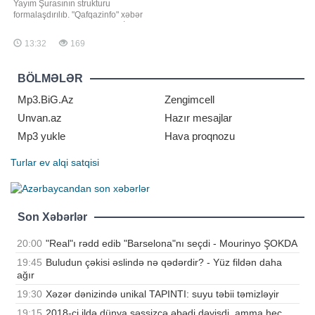
Yayım Şurasının strukturu
formalaşdırılıb. "Qafqazinfo" xəbər
verir ki, bu barədə Prezident İlham
Əliyev Fərman imzalayıb. Fərmana
13:32
169
əsasən, Media və Yayım Şurası
Audiovizual Şuranın hüquqi
varisidir, onun hüquq və öhdəlikləri,
BÖLMƏLƏR
habelə əmlakı Şuraya keçir. Medi
Mp3.BiG.Az
Zengimcell
Unvan.az
Hazır mesajlar
Mp3 yukle
Hava proqnozu
Turlar
ev alqi satqisi
Son Xəbərlər
20:00
"Real"ı rədd edib "Barselona"nı seçdi - Mourinyo ŞOKDA
19:45
Buludun çəkisi əslində nə qədərdir? - Yüz fildən daha
ağır
19:30
Xəzər dənizində unikal TAPINTI: suyu təbii təmizləyir
19:15
2018-ci ildə dünya səssizcə əbədi dəyişdi, amma heç