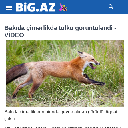
Bakıda çimərlikdə tülkü görüntüləndi -
VİDEO
Bakıda çimərliklərin birində qeydə alınan görüntü diqqət
çəkib.