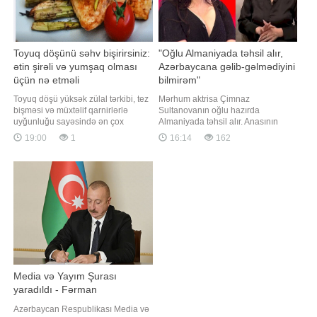
Toyuq döşünü səhv bişirirsiniz:
"Oğlu Almaniyada təhsil alır,
ətin şirəli və yumşaq olması
Azərbaycana gəlib-gəlmədiyini
üçün nə etməli
bilmirəm"
Toyuq döşü yüksək zülal tərkibi, tez
Mərhum aktrisa Çimnaz
bişməsi və müxtəlif qarnirlərlə
Sultanovanın oğlu hazırda
uyğunluğu sayəsində ən çox
Almaniyada təhsil alır. Anasının
istifadə olunan məhsullardan biridir.
vəfatından sonra onun Azərbaycana
19:00
1
16:14
162
Ancaq bir çox insanın qarşılaşdığı
gəlib-gəlməməsi barədə məlumatım
ümumi problem var - bişdikdən
yoxdur. Bunu aktrisa Sonaxanım
sonra ətin quru və sərt olması. xarici
Əliyeva Qaynarinfo-ya
mediaya istinadən xəbər verir ki,
açıqlamasında deyib. Aktrisa
bunun qarşısını almaq
mərhumun yaxınları ilə əlaqə
düşündüyünüzdə
saxlamadığını bildirib:. "Ona görə d
Media və Yayım Şurası
yaradıldı - Fərman
Azərbaycan Respublikası Media və