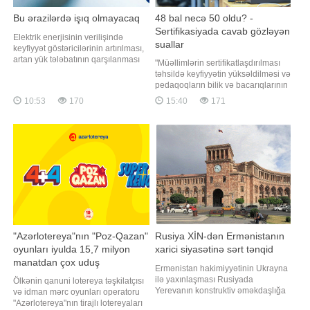
Bu ərazilərdə işıq olmayacaq
48 bal necə 50 oldu? -
Sertifikasiyada cavab gözləyən
Elektrik enerjisinin verilişində
suallar
keyfiyyət göstəricilərinin artırılması,
artan yük tələbatının qarşılanması
"Müəllimlərin sertifikatlaşdırılması
məqsədilə avqustun 7-də paytaxtda
təhsildə keyfiyyətin yüksəldilməsi və
və bəzi regionlarda elektrik
pedaqoqların bilik və bacarıqlarının
şəbəkəsində əsaslı təmir,
obyektiv qiymətləndirilməsi
10:53
170
15:40
171
yenidənqurma işləri aparılacaq.
baxımından mühüm əhəmiyyət
"Qafqazinfo" xəbər verir ki, bu
daşıyır. Lakin belə bir sistemə
barədə "Azərişıq" məluma
etimadın formalaşması üçün
imtahanın keçirilməsi ilə yanaşı,
nəticələrin hesablanması və
apellyasiy
"Azərlotereya"nın "Poz-Qazan"
Rusiya XİN-dən Ermənistanın
oyunları iyulda 15,7 milyon
xarici siyasətinə sərt tənqid
manatdan çox uduş
Ermənistan hakimiyyətinin Ukrayna
qazandırıb
ilə yaxınlaşması Rusiyada
Ölkənin qanuni lotereya təşkilatçısı
Yerevanın konstruktiv əməkdaşlığa
və idman mərc oyunları operatoru
hazırlığı ilə bağlı ciddi suallar
"Azərlotereya"nın tirajlı lotereyaları