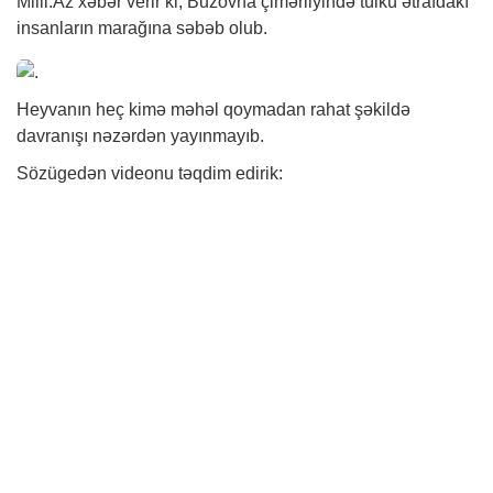
Milli.Az
xəbər
verir ki, Buzovna çimərliyində tülkü ətrafdakı
insanların marağına səbəb olub.
Heyvanın heç kimə məhəl qoymadan rahat şəkildə
davranışı nəzərdən yayınmayıb.
Sözügedən videonu təqdim edirik: