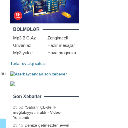
BÖLMƏLƏR
Mp3.BiG.Az
Zengimcell
Unvan.az
Hazır mesajlar
Mp3 yukle
Hava proqnozu
Turlar
ev alqi satqisi
unu
Son Xəbərlər
23:52
"Sabah" ÇL-də ilk
məğlubiyyətini aldı - Video-
Yenilənib
23:45
Dənizə getməzdən əvvəl