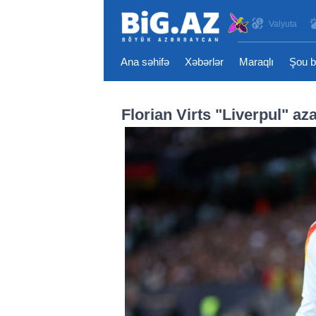
Valyuta
Ana səhifə
Xəbərlər
Maraqlı
Şou b
Florian Virts "Liverpul" az