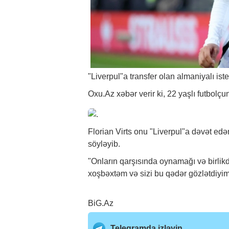
"Liverpul"a transfer olan almaniyalı is
Oxu.Az
xəbər
verir ki, 22 yaşlı futbol
Florian Virts onu "Liverpul"a dəvət ed
söyləyib.
"Onların qarşısında oynamağı və birlikdə
xoşbəxtəm və sizi bu qədər gözlətdiyimə
BiG.Az
Telegramda izləyin