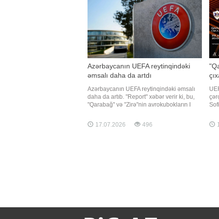
Azərbaycanın UEFA reytinqindəki
"Qa
əmsalı daha da artdı
çıx
Azərbaycanın UEFA reytinqindəki əmsalı
UEF
daha da artıb. "Report" xəbər verir ki, bu,
çər
"Qarabağ" və "Zirə"nin avrokubokların I
Sof
təsnifat mərhələsinin cavab oyununda
sat
qələbə qazanmaları sayəsində mümkün
məl
17.07.2026
496
1
olub. Ağdam təmsilçisi UEFA Avropa
15:
Liqasında İslandiyanın "Vestri"
akt