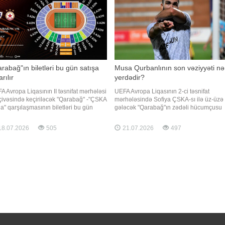
rabağ"ın biletləri bu gün satışa
Musa Qurbanlının son vəziyyəti nə
arılır
yerdədir?
A Avropa Liqasının II təsnifat mərhələsi
UEFA Avropa Liqasının 2-ci təsnifat
çivəsində keçiriləcək "Qarabağ" -"ÇSKA
mərhələsində Sofiya ÇSKA-sı ilə üz-üzə
ia" qarşılaşmasının biletləri bu gün
gələcək "Qarabağ"ın zədəli hücumçusu
ışa çıxarılacaq. Qaynarinfo klubun
Musa Qurbanlının son vəziyyətinə aydınl
umatına istinadən xəbər verir ki, saat
gəlib. Ağdam təmsilçisinin mətbuat
8.07.2026
505
21.07.2026
497
00-dan etibarən biletlərin satışı
xidmətindən -a verilən məlumata görə, 
ivləşəcək. Qeyd edək ki, oyun 23 iyu
yaşlı forvard 2 gün öncə fərdi çalışmalar
başlayıb. Onun yaxı