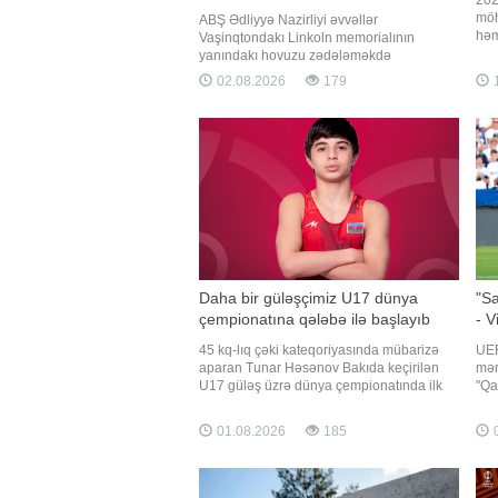
möh
ABŞ Ədliyyə Nazirliyi əvvəllər
həm
Vaşinqtondakı Linkoln memorialının
çıx
yanındakı hovuzu zədələməkdə
göz
təqsirləndirilən keçmiş olimpiyaçı Devid
02.08.2026
179
1
fut
Hernə qarşı cinayət işinə xitam verilməsini
əsa
istəyib. "Report" xəbər verir ki, bu barədə
klu
ABŞ Ədliyyə Nazirliyinin sənədlərinə
istinadən "The Washingto
Daha bir güləşçimiz U17 dünya
"Sa
çempionatına qələbə ilə başlayıb
- V
45 kq-lıq çəki kateqoriyasında mübarizə
UEF
aparan Tunar Həsənov Bakıda keçirilən
mərh
U17 güləş üzrə dünya çempionatında ilk
"Qa
görüşünə çıxıb. xəbər verir ki, o, Radoslav
təm
Velikovla (Bolqarıstan) qarşılaşıb. Görüş
çıx
01.08.2026
185
0
Azərbaycan təmsilçisinin 4:1 hesablı
kom
qələbəsi ilə başa çatıb. Qeyd edək ki, daha
qar
əvvəl Tunar Quliye
20: