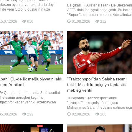
təşəm oyunlar və rekordlarla deyil,
Belçikalı FIFA referisi Frank De Blekeren
 də yeni futbol ulduzlarının üzə
AFFA-dakı fəaliyyəti başa çatıb. Bu barə
ması ilə yadda qaldı. Turnirdə
"Report"a qurumun mətbuat xidmətində
lənilməz performans sərgiləyən bir sıra
bildirilib. 2024-cü ilin iyulunda AFFA
5.07.2026
616
01.08.2026
212
bolçular həm komandalarının uğurunda
Hakimlər Komitəsinin sədri vəzifəsinə tə
s rol oynadı, həm də Avropanın aparıcı
olunan Frank De Blekere 2025-ci ilin
blarının diqqət mərkəzinə düşdü
noyabrından etibarən AFFA-da Beynəlxa
Hakimli
bah" ÇL-də ilk məğlubiyyətini aldı
"Trabzonspor"dan Salaha rəsmi
ideo-Yenilənib
təklif: Misirli futbolçuya fantastik
məbləğ verilir
A Çempionlar Liqasında 3-cü təsnifat
ələsinin görüşləri keçirilir.
Türkiyənin "Trabzonspor" klubu
fqazinfo" xəbər verir ki, Azərbaycan
"Liverpul"un keçmiş hücumçusu
silçisi "Sabah" da bu gün meydana
Məhəmməd Salahı heyətinə qatmaq üç
acaq. Valdas Dambrauskasın
rəsmi təklif irəli sürüb. xəbər verir ki, bu
5.08.2026
233
02.08.2026
206
andası Danimarka səfərində "Orhus"la
barədə məlumatı türkiyəli jurnalist Yağız
şılaşacaq. Oyun Bakı vaxtı ilə saat
Sabuncuoğlu sosial şəbəkə hesabında
30-da başlayacaq
paylaşıb. Onun sözlərinə görə, Salahın
nümayəndəsi ilə "Trabzonspor"