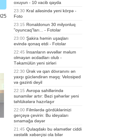
oxuyun - 10 vacib qayda
23:30
Kral ailəsində yeni körpə -
025
Foto
23:15
Ronaldonun 30 milyonluq
"oyuncaq"ları... - Fotolar
23:00
Şakira həmin uşaqları
evində qonaq etdi - Fotolar
22:45
İnsanların əvvəllər məlum
olmayan əcdadları olub -
Təkamülün yeni sirləri
22:30
Ürək və qan dövranını ən
yaxşı gücləndirən məşq: Velosiped
və gəzinti deyil
22:15
Avropa sahillərində
sunamilər artır: Bəzi şəhərlər yeni
təhlükələrə hazırlaşır
22:00
Filmlərdə gördüklərinizi
gerçəyə çevirin: Bu ideyaları
sınamağa dəyər
21:45
Qulaqdakı bu əlamətlər ciddi
xəstəlik xəbərçisi ola bilər