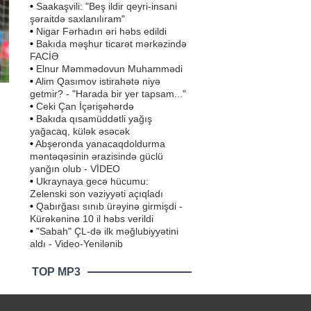
•
Saakaşvili: "Beş ildir qeyri-insani
şəraitdə saxlanılıram"
•
Nigar Fərhadın əri həbs edildi
•
Bakıda məşhur ticarət mərkəzində
FACİƏ
•
Elnur Məmmədovun Muhammədi
•
Alim Qasımov istirahətə niyə
getmir? - "Harada bir yer tapsam..."
•
Ceki Çan İçərişəhərdə
•
Bakıda qısamüddətli yağış
yağacaq, külək əsəcək
•
Abşeronda yanacaqdoldurma
məntəqəsinin ərazisində güclü
ıq
yanğın olub - VİDEO
•
Ukraynaya gecə hücumu:
24
Zelenski son vəziyyəti açıqladı
a
•
Qabırğası sınıb ürəyinə girmişdi -
Kürəkəninə 10 il həbs verildi
•
"Sabah" ÇL-də ilk məğlubiyyətini
aldı - Video-Yenilənib
TOP MP3