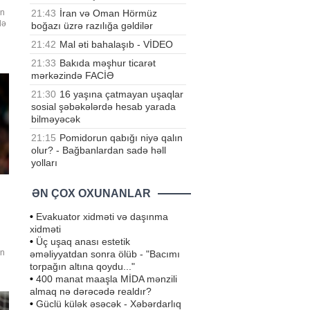
21:43
İran və Oman Hörmüz
in
də
boğazı üzrə razılığa gəldilər
n
21:42
Mal əti bahalaşıb - VİDEO
yin
21:33
Bakıda məşhur ticarət
mərkəzində FACİƏ
lq
21:30
16 yaşına çatmayan uşaqlar
sosial şəbəkələrdə hesab yarada
bilməyəcək
21:15
Pomidorun qabığı niyə qalın
olur? - Bağbanlardan sadə həll
yolları
ƏN ÇOX OXUNANLAR
•
Evakuator xidməti və daşınma
xidməti
•
Üç uşaq anası estetik
ün
əməliyyatdan sonra ölüb - "Bacımı
torpağın altına qoydu..."
•
400 manat maaşla MİDA mənzili
almaq nə dərəcədə realdır?
•
Güclü külək əsəcək - Xəbərdarlıq