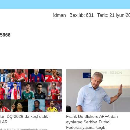
İdman
Baxılıb: 631 Tarix: 21 iyun 2
25666
arı DÇ-2026-da kəşf etdik -
Frank De Blekere AFFA-dan
LAR
ayrılaraq Serbiya Futbol
Federasiyasına keçib
6-cı il dünya çempionatı təkcə