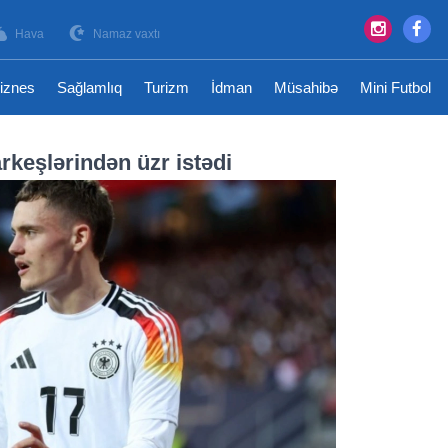
Hava
Namaz vaxtı
iznes
Sağlamlıq
Turizm
İdman
Müsahibə
Mini Futbol
arkeşlərindən üzr istədi