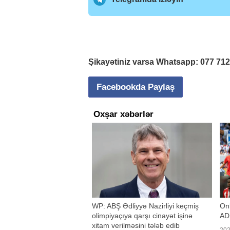
Şikayətiniz varsa Whatsapp:
077 71
Facebookda Paylaş
Oxşar xəbərlər
WP: ABŞ Ədliyyə Nazirliyi keçmiş
Onl
olimpiyaçıya qarşı cinayət işinə
AD
xitam verilməsini tələb edib
202