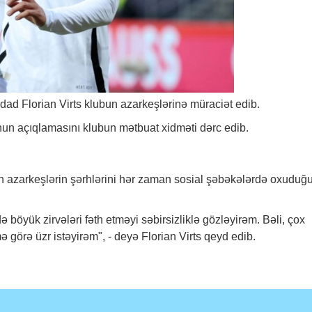
tedad Florian Virts klubun azarkeşlərinə müraciət edib.
çunun açıqlamasını klubun mətbuat xidməti dərc edib.
ən azarkeşlərin şərhlərini hər zaman sosial şəbəkələrdə oxuduğ
 böyük zirvələri fəth etməyi səbirsizliklə gözləyirəm. Bəli, çox
 görə üzr istəyirəm", - deyə Florian Virts qeyd edib.