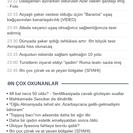
10:22
Dalaşanları ayırarkən öldürülən Azər vəkilin qardaşı imiş
- Foto
10:15
Azyaşlı şəkər xəstəsi olduğu üçün "Barama" uşaq
bağçasından kənarlaşdırılıb (VİDEO)
23:45
Ailədə neçənci uşaq olmağımız sağlamlığımıza təsir
edirmiş
23:30
Dünyada şəkər qıtlığı təhlükəsi artır: Ən böyük təsir
Avropada hiss olunacaq
23:15
Avqustun istisində sağlam qalmağın 10 yolu
23:00
Turistlərin ziyarət etdiyi "qədim" Roma teatrı saxta imiş
22:45
Ən çox çörək və ət yeyən bölgələr (SİYAHI)
ƏN ÇOX OXUNANLAR
•
48 bal necə 50 oldu? - Sertifikasiyada cavab gözləyən suallar
•
Məhkəmədə Sənubər də dindirilib
•
"Oğlu Almaniyada təhsil alır, Azərbaycana gəlib-gəlmədiyini
bilmirəm"
•
"Toppuş bacı"nın ailəsində daha bir ağır itki
•
Daha bir qadın estetik əməliyyatdan sonra öldü
•
Ülviyyə İlyasova fəhləyə borclu qalıb?
•
Ən çox çörək və ət yeyən bölgələr (SİYAHI)