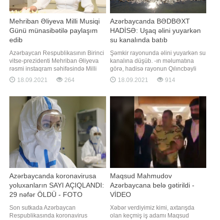
Mehriban Əliyeva Milli Musiqi
Azərbaycanda BƏDBƏXT
Günü münasibətilə paylaşım
HADİSƏ: Uşaq əlini yuyarkən
edib
su kanalında batıb
Azərbaycan Respublikasının Birinci
Şəmkir rayonunda əlini yuyarkən su
vitse-prezidenti Mehriban Əliyeva
kanalına düşüb. -ın məlumatına
rəsmi instaqram səhifəsində Milli
görə, hadisə rayonun Qılıncbəyli
Musiqi Günü ilə bağlı paylaşım
kəndində qeydə alınıb. 2012-ci il
18.09.2021
264
18.09.2021
914
edib. "Report" xəbər verir ki,
təvəllüdlü Nihat Tağıyev kənd
paylaşımda deyilir:. "18 Sentyabr
ərazisində yerləşən kanalda əlini
Milli Musiqi Günüdür. Bu gün
yuyarkən ayağı sürüşüb və batıb.
doğum günlərini qeyd etdiyimiz
Onun meyiti sudan çıxarılaraq
görkəmli Azərbaycan bəstəkarlar
aidiyyəti üzrə təhvil verilib. Faktla
bağl
Azərbaycanda koronavirusa
Maqsud Mahmudov
yoluxanların SAYI AÇIQLANDI:
Azərbaycana belə gətirildi -
29 nəfər ÖLDÜ - FOTO
VİDEO
Son sutkada Azərbaycan
Xəbər verdiyimiz kimi, axtarışda
Respublikasında koronavirus
olan keçmiş iş adamı Maqsud