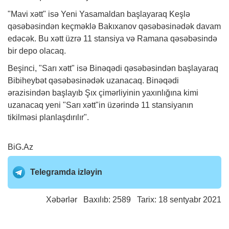
"Mavi xətt" isə Yeni Yasamaldan başlayaraq Keşlə
qəsəbəsindən keçməklə Bakıxanov qəsəbəsinədək davam
edəcək. Bu xətt üzrə 11 stansiya və Ramana qəsəbəsində
bir depo olacaq.
Beşinci, "Sarı xətt" isə Binəqədi qəsəbəsindən başlayaraq
Bibiheybət qəsəbəsinədək uzanacaq. Binəqədi
ərazisindən başlayıb Şıx çimərliyinin yaxınlığına kimi
uzanacaq yeni "Sarı xətt"in üzərində 11 stansiyanın
tikilməsi planlaşdırılır".
BiG.Az
Telegramda izləyin
Xəbərlər
Baxılıb: 2589 Tarix: 18 sentyabr 2021