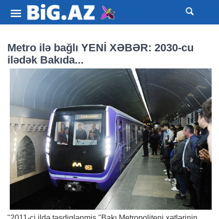
Metro ilə bağlı YENİ XƏBƏR: 2030-cu
ilədək Bakıda...
"2011-ci ildə təsdiqlənmiş "Bakı Metropoliteni xətlərinin