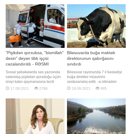
Musiqi Festivalına qatılacaq, dahi
Anasına göndərdiyi mesajda gəncin
bəstəkarın ölməz əsərlərini 29 ildən
"Məni bağışla, gözəl anam.
sonra işğaldan azad edilən Üzeyir
Qardaşlarıma və dostlarıma vaxt
yurdund
ayırmadan köçüb getdim"
"Pişikdən qorxubsa, "bismillah"
Biləsuvarda buğa məktəb
desin" deyən tibb işçisi
direktorunun qabırğasını
cəzalandırıldı - RƏSMİ
sındırdı
Sosial şəbəkələrdə səs yazısında
Biləsuvar rayonunda 7 il bəslədiyi
vətəndaş pişikdən qorxduğu üçün
buğa direktor müavinini
ürəyi tutan qayınanasına təcili
xəstəxanalıq edib. -a istinadən
yardım əməkdaşının laqeyd
xəbər verir ki, hadisə rayonun Aşağı
17.09.2021
2788
18.09.2021
995
yanaşdığı və ona "bismillah"
Cürəli kəndində məktəb direktoru
deyərək yatmasını məsləhət görən
Alim Hacıyevin yaşadığı ünvanda
şəxs cəzalandırılıb. " "a istinadən
olub. Hacıyev həyətyanı sahədəki
xəbər verir ki, Tibbi Ərazi
təssərrüfatında mal-qaraya qulluq
Bölmələrini İdarəetmə Birliyində
edərkən buğa ona qəfil hücum edib.
Nəticəd