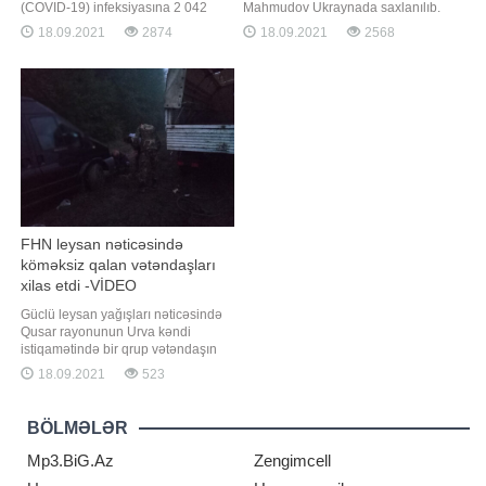
(COVID-19) infeksiyasına 2 042
Mahmudov Ukraynada saxlanılıb.
yeni yoluxma faktı qeydə alınıb, 3
"Qafqazinfo" Maqsud Mahmudovun
18.09.2021
2874
18.09.2021
2568
224 nəfər müalicə olunaraq sağalıb.
Azərbaycana deportasiya
Nazirlər Kabineti yanında Operativ
edilməsinin görüntülərini əldə edib.
Qərargahdan verilən məlumata
Videodan görünür ki, o,
görə, COVID-19 üçün götürülən
aeroportdan Daxili İşlər Nazirliyi
analiz nümunələri müsbət çıxmış 29
əməkdaşları tərəfindən maşına
nəfər vəfat edib. İndiyədə
yerləşdirilərək aidiyyət
FHN leysan nəticəsində
köməksiz qalan vətəndaşları
xilas etdi -VİDEO
Güclü leysan yağışları nəticəsində
Qusar rayonunun Urva kəndi
istiqamətində bir qrup vətəndaşın
köməksiz vəziyyətdə qalması
18.09.2021
523
barədə Fövqəladə Hallar
Nazirliyinin "112" qaynar telefon
xəttinə məlumat daxil olub. -ın
BÖLMƏLƏR
Fövqəladə Hallar Nazirliyinin (FHN)
saytına istinadən verdiyi xəbərinə
Mp3.BiG.Az
Zengimcell
görə