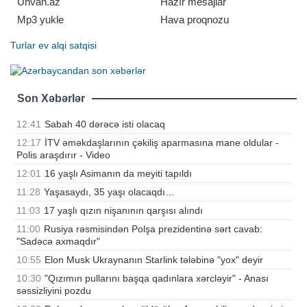
Unvan.az
Hazır mesajlar
Mp3 yukle
Hava proqnozu
Turlar
ev alqi satqisi
Son Xəbərlər
12:41
Sabah 40 dərəcə isti olacaq
12:17
İTV əməkdaşlarının çəkiliş aparmasına mane oldular -
Polis araşdırır - Video
12:01
16 yaşlı Asimanın da meyiti tapıldı
11:28
Yaşasaydı, 35 yaşı olacaqdı…
11:03
17 yaşlı qızın nişanının qarşısı alındı
11:00
Rusiya rəsmisindən Polşa prezidentinə sərt cavab:
"Sadəcə axmaqdır"
10:55
Elon Musk Ukraynanın Starlink tələbinə "yox" deyir
10:30
"Qızımın pullarını başqa qadınlara xərcləyir" - Anası
səssizliyini pozdu