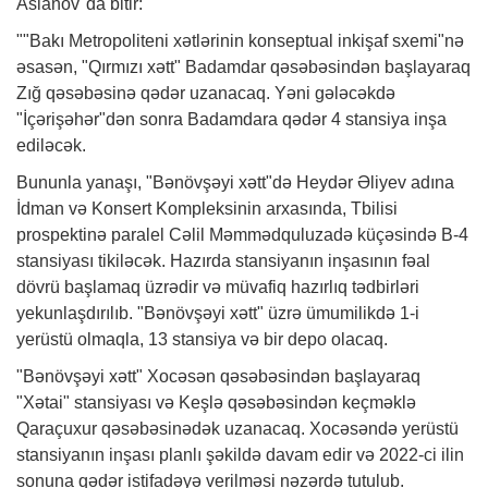
Aslanov"da bitir:
""Bakı Metropoliteni xətlərinin konseptual inkişaf sxemi"nə
əsasən, "Qırmızı xətt" Badamdar qəsəbəsindən başlayaraq
Zığ qəsəbəsinə qədər uzanacaq. Yəni gələcəkdə
"İçərişəhər"dən sonra Badamdara qədər 4 stansiya inşa
ediləcək.
Bununla yanaşı, "Bənövşəyi xətt"də Heydər Əliyev adına
İdman və Konsert Kompleksinin arxasında, Tbilisi
prospektinə paralel Cəlil Məmmədquluzadə küçəsində B-4
stansiyası tikiləcək. Hazırda stansiyanın inşasının fəal
dövrü başlamaq üzrədir və müvafiq hazırlıq tədbirləri
yekunlaşdırılıb. "Bənövşəyi xətt" üzrə ümumilikdə 1-i
yerüstü olmaqla, 13 stansiya və bir depo olacaq.
"Bənövşəyi xətt" Xocəsən qəsəbəsindən başlayaraq
"Xətai" stansiyası və Keşlə qəsəbəsindən keçməklə
Qaraçuxur qəsəbəsinədək uzanacaq. Xocəsəndə yerüstü
stansiyanın inşası planlı şəkildə davam edir və 2022-ci ilin
sonuna qədər istifadəyə verilməsi nəzərdə tutulub.