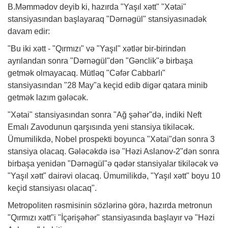
B.Məmmədov deyib ki, hazırda "Yaşıl xətt" "Xətai"
stansiyasından başlayaraq "Dərnəgül" stansiyasınadək
davam edir:
"Bu iki xətt - "Qırmızı" və "Yaşıl" xətlər bir-birindən
ayrılandan sonra "Dərnəgül"dən "Gənclik"ə birbaşa
getmək olmayacaq. Mütləq "Cəfər Cabbarlı"
stansiyasından "28 May"a keçid edib digər qatara minib
getmək lazım gələcək.
"Xətai" stansiyasından sonra "Ağ şəhər"də, indiki Neft
Emalı Zavodunun qarşısında yeni stansiya tikiləcək.
Ümumilikdə, Nobel prospekti boyunca "Xətai"dən sonra 3
stansiya olacaq. Gələcəkdə isə "Həzi Aslanov-2"dən sonra
birbaşa yenidən "Dərnəgül"ə qədər stansiyalar tikiləcək və
"Yaşıl xətt" dairəvi olacaq. Ümumilikdə, "Yaşıl xətt" boyu 10
keçid stansiyası olacaq".
Metropoliten rəsmisinin sözlərinə görə, hazırda metronun
"Qırmızı xətt"i "İçərişəhər" stansiyasında başlayır və "Həzi