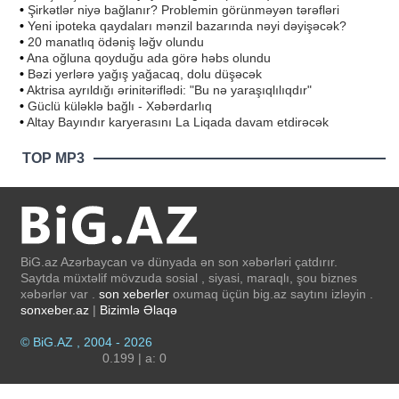
•
Şirkətlər niyə bağlanır? Problemin görünməyən tərəfləri
•
Yeni ipoteka qaydaları mənzil bazarında nəyi dəyişəcək?
•
20 manatlıq ödəniş ləğv olundu
•
Ana oğluna qoyduğu ada görə həbs olundu
•
Bəzi yerlərə yağış yağacaq, dolu düşəcək
•
Aktrisa ayrıldığı ərinitəriflədi: "Bu nə yaraşıqlılıqdır"
•
Güclü küləklə bağlı - Xəbərdarlıq
•
Altay Bayındır karyerasını La Liqada davam etdirəcək
TOP MP3
BiG.az Azərbaycan və dünyada ən son xəbərləri çatdırır.
Saytda müxtəlif mövzuda sosial , siyasi, maraqlı, şou biznes
xəbərlər var .
son xeberler
oxumaq üçün big.az saytını izləyin .
sonxeber.az
|
Bizimlə Əlaqə
© BiG.AZ , 2004 - 2026
0.199 | a: 0