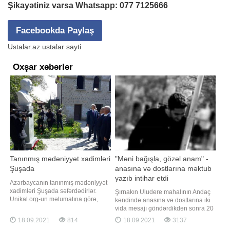
Şikayətiniz varsa Whatsapp:
077 7125666
Facebookda Paylaş
Ustalar.az ustalar sayti
Oxşar xəbərlər
Tanınmış mədəniyyət xadimləri
"Məni bağışla, gözəl anam" -
Şuşada
anasına və dostlarına məktub
yazıb intihar etdi
Azərbaycanın tanınmış mədəniyyət
xadimləri Şuşada səfərdədirlər.
Şırnakın Uludere mahalının Andaç
Unikal.org-un məlumatına görə,
kəndində anasına və dostlarına iki
mədəniyyət xadimləri Şuşaya səfər
vida mesajı göndərdikdən sonra 20
çərçivəsində burada keçiriləcək
yaşlı bir gənc 35 metr yüksəklikdəki
18.09.2021
814
18.09.2021
3137
Üzeyir Hacıbəyli XII Beynəlxalq
uçurumdan tullanaraq intihar edib.